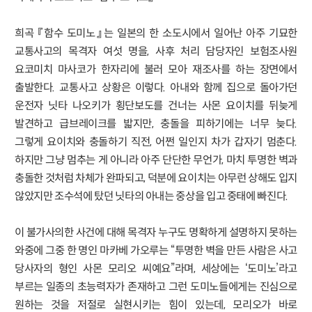
희곡 『함수 도미노』는 일본의 한 소도시에서 일어난 아주 기묘한
교통사고의 목격자 여섯 명을, 사후 처리 담당자인 보험조사원
요코미치 마사코가 한자리에 불러 모아 재조사를 하는 장면에서
출발한다. 교통사고 상황은 이렇다. 아내와 함께 집으로 돌아가던
운전자 닛타 나오키가 횡단보도를 건너는 사몬 요이치를 뒤늦게
발견하고 급브레이크를 밟지만, 충돌을 피하기에는 너무 늦다.
그렇게 요이치와 충돌하기 직전, 어쩐 일인지 차가 갑자기 멈춘다.
하지만 그냥 멈추는 게 아니라 아주 단단한 무언가, 마치 투명한 벽과
충돌한 것처럼 차체가 완파되고, 덕분에 요이치는 아무런 상해도 입지
않았지만 조수석에 탔던 닛타의 아내는 중상을 입고 중태에 빠진다.
이 불가사의한 사건에 대해 목격자 누구도 명확하게 설명하지 못하는
와중에 그중 한 명인 마카베 가오루는 “투명한 벽을 만든 사람은 사고
당사자의 형인 사몬 모리오 씨예요”라며, 세상에는 ‘도미노’라고
부르는 일종의 초능력자가 존재하고 그런 도미노들에게는 진심으로
원하는 것을 저절로 실현시키는 힘이 있는데, 모리오가 바로