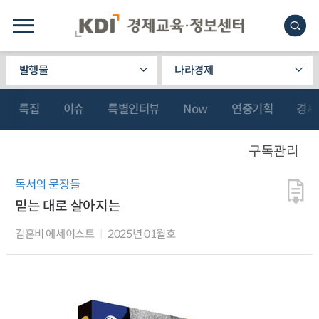
발행물
나라경제
특집
이슈
특별인터뷰
Now
연중기획
경제
구독관리
독서의 문장들
믿는 대로 살아지는
김혼비 에세이스트
2025년 01월호