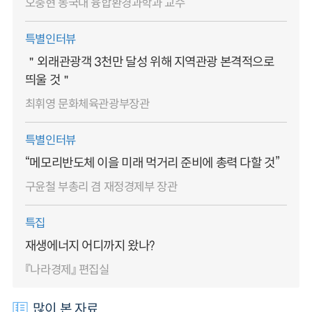
오충현 동국대 융합환경과학과 교수
특별인터뷰
＂외래관광객 3천만 달성 위해 지역관광 본격적으로
띄울 것＂
최휘영 문화체육관광부장관
특별인터뷰
“메모리반도체 이을 미래 먹거리 준비에 총력 다할 것”
구윤철 부총리 겸 재정경제부 장관
특집
재생에너지 어디까지 왔나?
『나라경제』 편집실
많이 본 자료