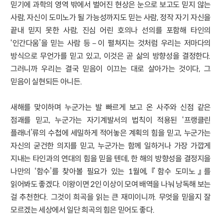
믿기에 과학의 영역 밖에서 벌어진 현상은 눈으로 보고도 믿지 않는
사람, 자신이 도미노가 될 가능성까지도 믿는 사람, 정작 자기 자신을
끝내 믿지 못한 사람, 진심 어린 호의나 선의를 포함해 타인의
‘인간다움’을 믿는 사람 등－이 펼쳐지는 것처럼 우리는 저마다의
방식으로 무언가를 믿고 있고, 이것은 곧 삶의 방향성을 결정한다.
그러니까 우리는 결국 믿음이 이끄는 대로 살아가는 것이다, 그
믿음이 실현되든 아니든.
새해를 맞이하며 누군가는 발 빠르게 보고 온 사주와 신점 같은
점괘를 믿고, 누군가는 자기계발서의 법칙이 적용된 ‘프랭클린
플래너’류의 수첩에 세밀하게 적어놓은 계획의 힘을 믿고, 누군가는
자신의 굳건한 의지를 믿고, 누군가는 함께 일하거나 가장 가깝게
지내는 타인과의 연대의 힘을 믿을 텐데, 한 해의 방향성을 결정지을
나만의 ‘함수’를 찾아볼 필요가 있는 1월에, 『함수 도미노』를
읽어봐도 좋겠다. 이왕이면 2인 이상이 모여 배역을 나눠 낭독해 보는
걸 추천한다. 그것이 희곡을 읽는 큰 재미이니까. 무엇을 믿을지 잘
모르겠는 세상에서 일단 희곡의 힘은 믿어도 좋다.