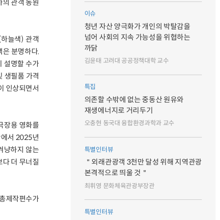
이하의 관객 동원
이슈
청년 자산 양극화가 개인의 박탈감을
넘어 사회의 지속 가능성을 위협하는
(하늘색) 관객
까닭
택은 분명하다.
김윤태 고려대 공공정책대학 교수
 설명할 수가
및 생필품 가격
특집
격이 인상되면서
의존할 수밖에 없는 중동산 원유와
재생에너지로 거리두기
오충현 동국대 융합환경과학과 교수
 극장용 영화를
에서 2025년
 겨냥하지 않는
특별인터뷰
보다 더 무너질
＂외래관광객 3천만 달성 위해 지역관광
본격적으로 띄울 것＂
최휘영 문화체육관광부장관
등 총제작편수가
특별인터뷰