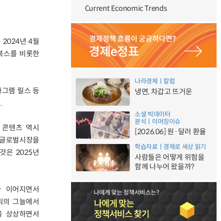
Current Economic Trends
2024년 4월
리디북스를 비롯한
나라경제ㅣ칼럼
타그램 릴스 등
냉면, 차갑고 뜨거운
.
소셜 빅데이터
분석ㅣ이머징이슈
 콘텐츠 역시
[2026.06] 원·달러 환율
 글로벌시장을
학습자료ㅣ경제로 세상 읽기
것은 2025년
사람들은 어떻게 위험을
함께 나누어 왔을까?
가 이어지면서
믹의 그늘에서
을 상상하면서