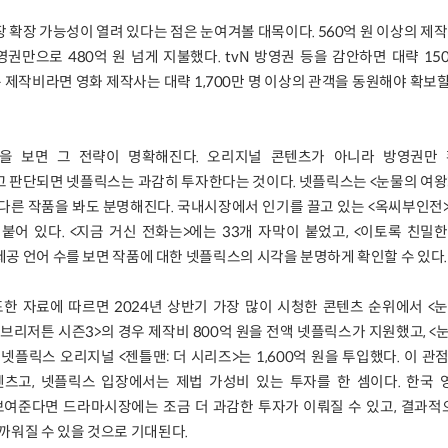
확장 가능성이 열려 있다는 점은 눈여겨볼 대목이다. 560억 원 이상의 제작
권만으로 480억 원 넘게 지불했다. tvN 방영권 등을 감안하면 대략 15
 제작비라면 영화 제작사는 대략 1,700만 명 이상의 관객을 동원해야 확보할
을 보면 그 전략이 명확해진다. 오리지널 콘텐츠가 아니라 방영권만
 판단되면 넷플릭스는 과감히 투자한다는 것이다. 넷플릭스는 <눈물의 여왕
는 다른 작품을 봐도 분명해진다. 국내시장에서 인기를 끌고 있는 <옥씨부인전
붙어 있다. <지금 거신 전화는>에는 33개 자막이 붙었고, <이토록 친밀
 제공 언어 수를 보면 작품에 대한 넷플릭스의 시각을 분명하게 확인할 수 있다
한 자료에 따르면 2024년 상반기 가장 많이 시청한 콘텐츠 순위에서 <
<브리저튼 시즌3>의 경우 제작비 800억 원을 전액 넷플릭스가 지원했고, <
 넷플릭스 오리지널 <젠틀맨: 더 시리즈>는 1,600억 원을 투입했다. 이 관
텐츠고, 넷플릭스 입장에서는 제법 가성비 있는 투자를 한 셈이다. 한국 
보여준다면 드라마시장에는 조금 더 과감한 투자가 이뤄질 수 있고, 결과적
까워질 수 있을 것으로 기대된다.