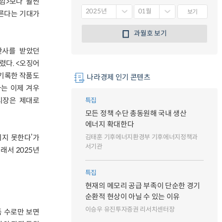
게임>보다 훨씬
보기
른다는 기대가
과월호 보기
찬사를 받았던
렸다. <오징어
 기록한 작품도
나라경제 인기 콘텐츠
마는 이제 겨우
시장은 제대로
특집
모든 정책 수단 총동원해 국내 생산
에너지 확대한다
김태훈 기후에너지환경부 기후에너지정책과
되지 못한다’가
서기관
래서 2025년
특집
현재의 메모리 공급 부족이 단순한 경기
순환적 현상이 아닐 수 있는 이유
이승우 유진투자증권 리서치센터장
품 수로만 보면