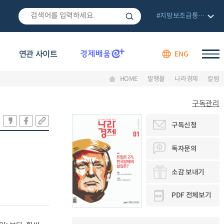
#지방보조금통합관리망
연관 사이트
ENG
HOME
발행물
나라경제
칼럼
구독관리
구독신청
독자문의
소감 보내기
PDF 전체보기