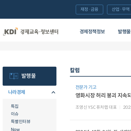
재정·금융
산업·무역
경제정책정보
발행물
칼럼
발행물
전문가 기고
나라경제
영화시장 허리 붕괴 지속
특집
조영신 YSC 퓨처랩 대표
20
이슈
특별인터뷰
Now