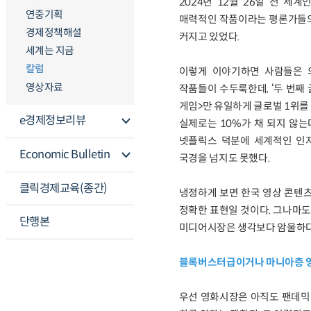
2024년 12월 26일 전 세
연중기획
매력적인 작품이라는 평론가들의
경제정책해설
커지고 있었다.
세계는 지금
칼럼
이렇게 이야기하면 사람들은 의
영상자료
작품들이 수두룩한데, ‘두 번째 
게임>만 유일하게 글로벌 1위를
e경제정보리뷰
실제로는 10%가 채 되지 않는
넷플릭스 덕분에 세계적인 인지
Economic Bulletin
국경을 넘지도 못했다.
클릭경제교육(종간)
냉정하게 보면 한국 영상 콘텐츠
정확한 표현일 것이다. 그나마도
단행본
미디어시장은 생각보다 암울하다.
블록버스터급이거나 마니아층 
우선 영화시장은 아직도 팬데믹 