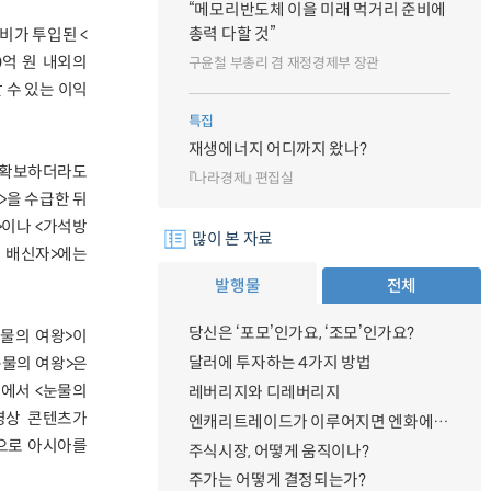
“메모리반도체 이을 미래 먹거리 준비에
총력 다할 것”
비가 투입된 <
0억 원 내외의
구윤철 부총리 겸 재정경제부 장관
 수 있는 이익
특집
재생에너지 어디까지 왔나?
 확보하더라도
『나라경제』 편집실
>을 수급한 뒤
>이나 <가석방
많이 본 자료
한 배신자>에는
.
발행물
전체
당신은 ‘포모’인가요, ‘조모’인가요?
눈물의 여왕>이
달러에 투자하는 4가지 방법
눈물의 여왕>은
점에서 <눈물의
레버리지와 디레버리지
영상 콘텐츠가
엔캐리트레이드가 이루어지면 엔화에 대한 수요가 증가하지 않나요?
으로 아시아를
주식시장, 어떻게 움직이나?
주가는 어떻게 결정되는가?