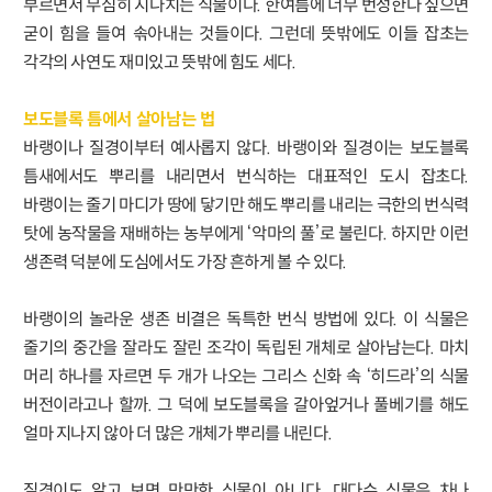
부르면서 무심히 지나치는 식물이다. 한여름에 너무 번성한다 싶으면
굳이 힘을 들여 솎아내는 것들이다. 그런데 뜻밖에도 이들 잡초는
각각의 사연도 재미있고 뜻밖에 힘도 세다.
보도블록 틈에서 살아남는 법
바랭이나 질경이부터 예사롭지 않다. 바랭이와 질경이는 보도블록
틈새에서도 뿌리를 내리면서 번식하는 대표적인 도시 잡초다.
바랭이는 줄기 마디가 땅에 닿기만 해도 뿌리를 내리는 극한의 번식력
탓에 농작물을 재배하는 농부에게 ‘악마의 풀’로 불린다. 하지만 이런
생존력 덕분에 도심에서도 가장 흔하게 볼 수 있다.
바랭이의 놀라운 생존 비결은 독특한 번식 방법에 있다. 이 식물은
줄기의 중간을 잘라도 잘린 조각이 독립된 개체로 살아남는다. 마치
머리 하나를 자르면 두 개가 나오는 그리스 신화 속 ‘히드라’의 식물
버전이라고나 할까. 그 덕에 보도블록을 갈아엎거나 풀베기를 해도
얼마 지나지 않아 더 많은 개체가 뿌리를 내린다.
질경이도 알고 보면 만만한 식물이 아니다. 대다수 식물은 차나