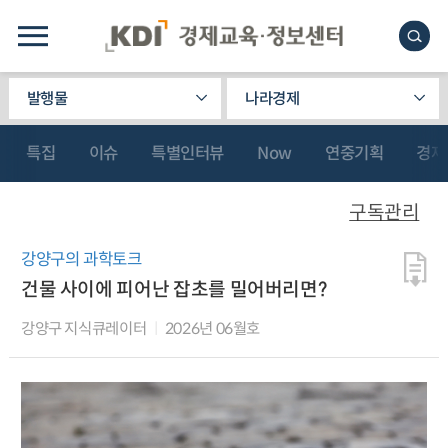
발행물
나라경제
특집
이슈
특별인터뷰
Now
연중기획
경제
구독관리
강양구의 과학토크
건물 사이에 피어난 잡초를 밀어버리면?
강양구 지식큐레이터
2026년 06월호