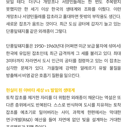
보일 테다. 더구나 개망초나 서양민들레는 한 번도 주목받지
못했지만 한 세기 이상 한국의 생태계와 조화를 이뤘다. 이런
개망초나 서양민들레를 잡초라고 홀대하면 뜻밖의 부작용도 생긴다.
새로운 잡초가 움트는 것이다. 최근 도심 공터에 갑자기 늘고 있는
단풍잎돼지풀 같은 외래종이 그렇다.
단풍잎돼지풀은 1950~1960년대 (어쩌면 미군 보급 물자에 섞여서)
한국에 유입된 잡초인데, 최근 급격하게 그 세를 불리고 있다. 최대
3미터까지 자라면서 도시 인근의 공터를 점령하고 있는 이 잡초는
심각한 문제가 있다. 가을철에 강력한 알레르기 유발 물질을
방출해서 비염 같은 호흡기 질환을 일으킨다.
현실이 된 아바타 세상 vs 발밑의 생태계
토착 잡초를 제거한 자리를 더 위험한 외래종이 채운다는 역설은 또
다른 층위에서도 반복된다. 스스로 번식하며 도시를 치유하는 토착
잡초를 예초기로 밀어버리는 사이, 과학계 한편에서는 막대한
연구개발(R&D) 예산을 들여 자연에 없던 빛을 설계하는 거대한