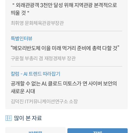
＂외래관광객 3천만 달성 위해 지역관광 본격적으로
띄울 것＂
최휘영 문화체육관광부장관
특별인터뷰
“메모리반도체 이을 미래 먹거리 준비에 총력 다할 것”
구윤철 부총리 겸 재정경제부 장관
칼럼 - AI 트렌드 따라잡기
공개할 수 없는 AI, 클로드 미토스가 연 사이버 보안의
새로운 시대
김덕진 IT커뮤니케이션연구소 소장
많이 본 자료