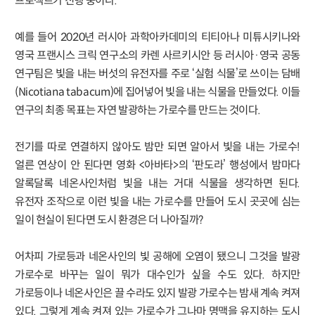
프로젝트가 진행 중이다.
예를 들어 2020년 러시아 과학아카데미의 티티아나 미튜시키나와
영국 프랜시스 크릭 연구소의 카렌 사르키시안 등 러시아·영국 공동
연구팀은 빛을 내는 버섯의 유전자를 주로 ‘실험 식물’로 쓰이는 담배
(Nicotiana tabacum)에 집어넣어 빛을 내는 식물을 만들었다. 이들
연구의 최종 목표는 자연 발광하는 가로수를 만드는 것이다.
전기를 따로 연결하지 않아도 밤만 되면 알아서 빛을 내는 가로수!
얼른 연상이 안 된다면 영화 <아바타>의 ‘판도라’ 행성에서 밤마다
알록달록 네온사인처럼 빛을 내는 거대 식물을 생각하면 된다.
유전자 조작으로 이런 빛을 내는 가로수를 만들어 도시 곳곳에 심는
일이 현실이 된다면 도시 환경은 더 나아질까?
어차피 가로등과 네온사인의 빛 공해에 오염이 됐으니 그것을 발광
가로수로 바꾸는 일이 뭐가 대수인가 싶을 수도 있다. 하지만
가로등이나 네온사인은 끌 수라도 있지 발광 가로수는 밤새 계속 켜져
있다. 그렇게 계속 켜져 있는 가로수가 그나마 명맥을 유지하는 도시