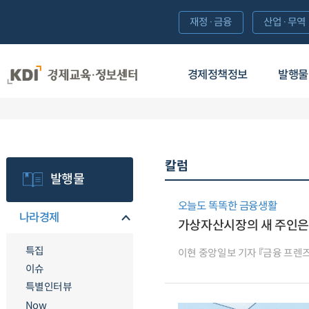
재정·금융
산업·무역
경제정책정보
발행물
칼럼
발행물
오늘도 똑똑한 금융생활
나라경제
가상자산시장의 새 주인은
특집
이현 중앙일보 기자 『금융 프렌
이슈
특별인터뷰
Now