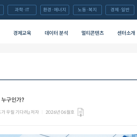
과학·IT
환경·에너지
노동·복지
경제·일반
경제교육
데이터 분석
멀티콘텐츠
센터소개
 누구인가?
즈가 우릴 기다려』 저자
2026년 06월호