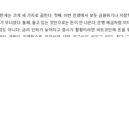
한계는 크게 세 가지로 꼽힌다. 첫째, 이번 전쟁에서 보듯 금융위기나 지
 무너졌다. 둘째, 들고 있는 것만으로는 돈이 안 나온다. 은행 예금처럼 이
것도 아니다. 금리 인하가 늦어지고 증시가 활황이라면 비트코인에 돈을 
컴퓨터 개발이 진행될수록 안전성에 대한 의구심이 커지고 있다. 최근 
비트코인 보안체계를 무력화할 수 있다는 연구 결과를 발표하기도 했다.
 들어 반등을 시작해 5월 초 8만 달러 선을 잠시 회복했다. ‘코인 개미’가
, 정확히는 비트코인 현물 ETF 자금이 반등의 동력이었다. 2024년 출시된
,070억 달러(약 160조 원) 규모의 운용자산을 확보했다. 비트코인 가격이 정
650억 달러에 달했다. 중동 갈등이 끝날 거란 기대에 위험 자산을 담은 거시적인
되면 어떻게 달라질까
위원회가 「클래리티 법」을 통과시키면서 이 법이 7월 초까지 상원 본회의
의 법적 지위를 규정하는 법이다. 앞서 지난 3월 미국 증권거래위원회(SEC
 16개를 ‘디지털 상품’으로 분류했다. 주식, 채권과 달리 발행 주체의 경
구조나 시장 메커니즘이 가격 형성의 핵심 변수라고 본 것이다. 이렇게