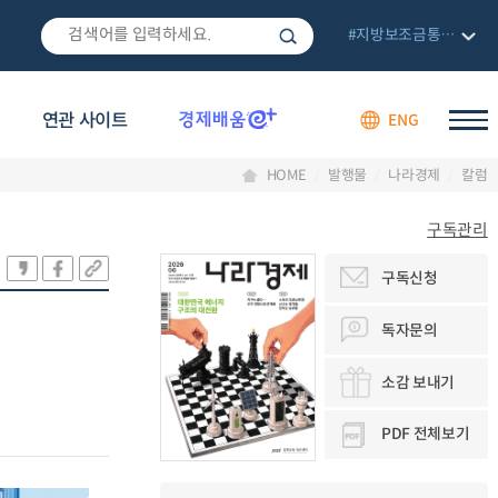
#지방보조금통합관리망
연관 사이트
ENG
HOME
발행물
나라경제
칼럼
구독관리
구독신청
독자문의
소감 보내기
PDF 전체보기