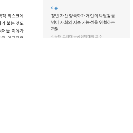
이슈
청년 자산 양극화가 개인의 박탈감을
정학적 리스크에
넘어 사회의 지속 가능성을 위협하는
자가 붙는 것도
까닭
묶어둘 이유가
김윤태 고려대 공공정책대학 교수
구글 연구진은
특집
의존할 수밖에 없는 중동산 원유와
 돌아온 걸까?
재생에너지로 거리두기
 비트코인 현물
오충현 동국대 융합환경과학과 교수
점이었던 지난해
 움직임이다.
특별인터뷰
＂외래관광객 3천만 달성 위해 지역관광
본격적으로 띄울 것＂
를 통과할 거란
)는 비트코인,
최휘영 문화체육관광부장관
영 활동에 따른
 되면 은행과
특별인터뷰