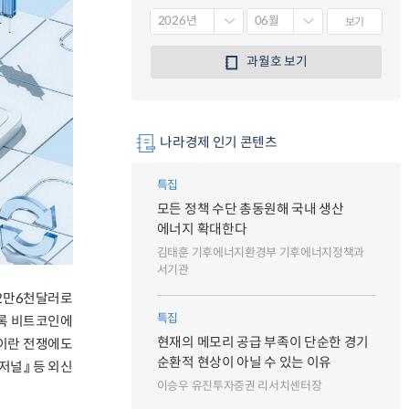
보기
과월호 보기
나라경제 인기 콘텐츠
특집
모든 정책 수단 총동원해 국내 생산
에너지 확대한다
김태훈 기후에너지환경부 기후에너지정책과
서기관
12만6천달러로
특집
수록 비트코인에
현재의 메모리 공급 부족이 단순한 경기
–이란 전쟁에도
순환적 현상이 아닐 수 있는 이유
저널』 등 외신
이승우 유진투자증권 리서치센터장