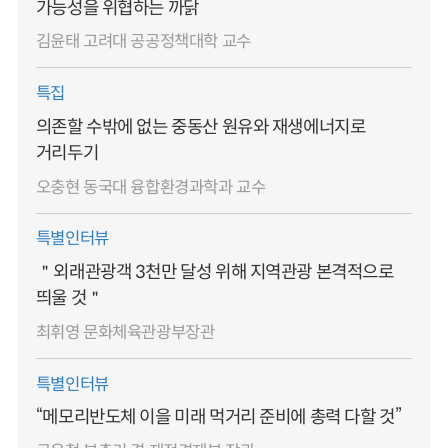
가능성을 위협하는 까닭
김윤태 고려대 공공정책대학 교수
특집
의존할 수밖에 없는 중동산 원유와 재생에너지로
거리두기
오충현 동국대 융합환경과학과 교수
특별인터뷰
＂외래관광객 3천만 달성 위해 지역관광 본격적으로
띄울 것＂
최휘영 문화체육관광부장관
특별인터뷰
“메모리반도체 이을 미래 먹거리 준비에 총력 다할 것”