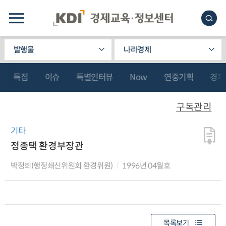
발행물
나라경제
특집
이슈
특별인터뷰
Now
연중기획
경제
구독관리
기타
정종택 환경부장관
박정희(행정쇄신위원회 환경위원)
1996년 04월호
목록보기