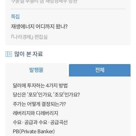
구윤철 부총리 겸 재정경제부 장관
특집
재생에너지 어디까지 왔나?
『나라경제』 편집실
많이 본 자료
발행물
전체
달러에 투자하는 4가지 방법
당신은 ‘포모’인가요, ‘조모’인가요?
주가는 어떻게 결정되는가?
레버리지와 디레버리지
수요·공급과 수요·공급곡선
PB(Private Banker)