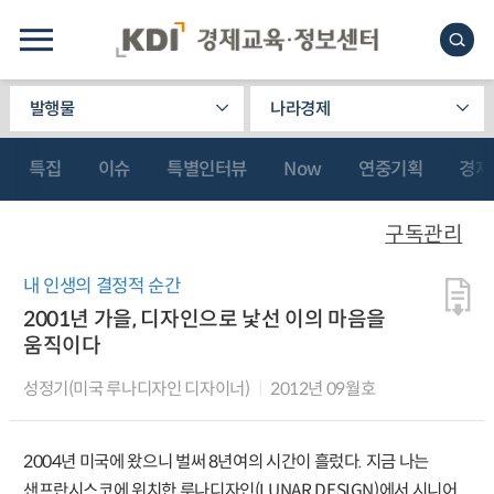
발행물
나라경제
특집
이슈
특별인터뷰
Now
연중기획
경제
구독관리
내 인생의 결정적 순간
2001년 가을, 디자인으로 낯선 이의 마음을
움직이다
성정기(미국 루나디자인 디자이너)
2012년 09월호
2004년 미국에 왔으니 벌써 8년여의 시간이 흘렀다. 지금 나는
샌프란시스코에 위치한 루나디자인(LUNAR DESIGN)에서 시니어