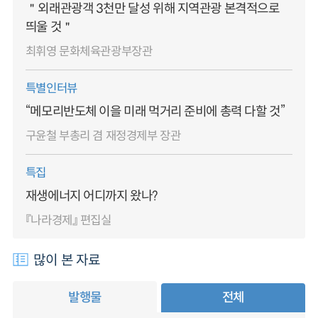
＂외래관광객 3천만 달성 위해 지역관광 본격적으로
띄울 것＂
최휘영 문화체육관광부장관
특별인터뷰
“메모리반도체 이을 미래 먹거리 준비에 총력 다할 것”
구윤철 부총리 겸 재정경제부 장관
특집
재생에너지 어디까지 왔나?
『나라경제』 편집실
많이 본 자료
발행물
전체