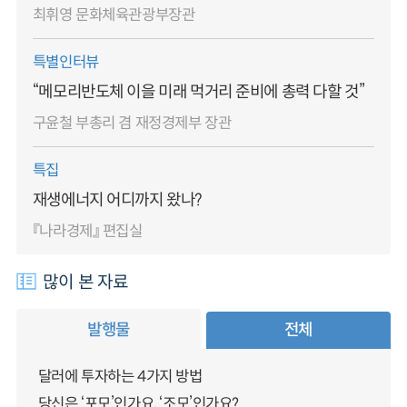
최휘영 문화체육관광부장관
특별인터뷰
“메모리반도체 이을 미래 먹거리 준비에 총력 다할 것”
구윤철 부총리 겸 재정경제부 장관
특집
재생에너지 어디까지 왔나?
『나라경제』 편집실
많이 본 자료
발행물
전체
달러에 투자하는 4가지 방법
당신은 ‘포모’인가요, ‘조모’인가요?