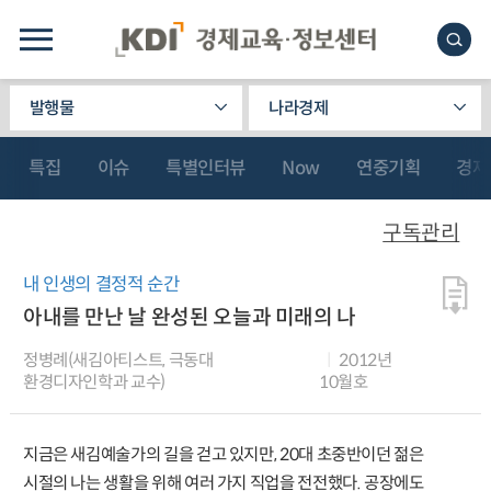
발행물
나라경제
특집
이슈
특별인터뷰
Now
연중기획
경제
구독관리
내 인생의 결정적 순간
아내를 만난 날 완성된 오늘과 미래의 나
정병례(새김아티스트, 극동대
2012년
환경디자인학과 교수)
10월호
지금은 새김예술가의 길을 걷고 있지만, 20대 초중반이던 젊은
시절의 나는 생활을 위해 여러 가지 직업을 전전했다. 공장에도