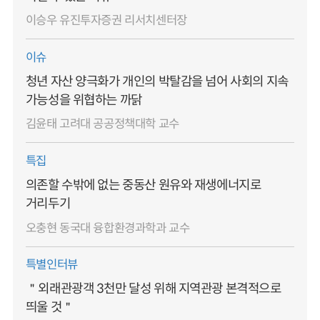
이승우 유진투자증권 리서치센터장
이슈
청년 자산 양극화가 개인의 박탈감을 넘어 사회의 지속
가능성을 위협하는 까닭
김윤태 고려대 공공정책대학 교수
특집
의존할 수밖에 없는 중동산 원유와 재생에너지로
거리두기
오충현 동국대 융합환경과학과 교수
특별인터뷰
＂외래관광객 3천만 달성 위해 지역관광 본격적으로
띄울 것＂