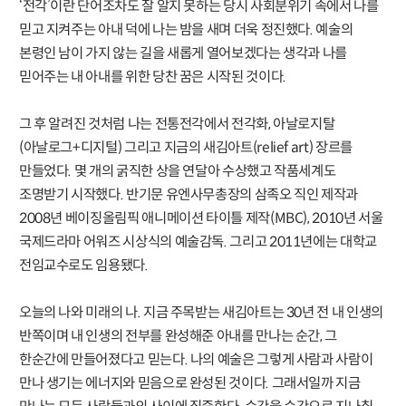
‘전각’이란 단어조차도 잘 알지 못하는 당시 사회분위기 속에서 나를
믿고 지켜주는 아내 덕에 나는 밤을 새며 더욱 정진했다. 예술의
본령인 남이 가지 않는 길을 새롭게 열어보겠다는 생각과 나를
믿어주는 내 아내를 위한 당찬 꿈은 시작된 것이다.
그 후 알려진 것처럼 나는 전통전각에서 전각화, 아날로지탈
(아날로그+디지털) 그리고 지금의 새김아트(relief art) 장르를
만들었다. 몇 개의 굵직한 상을 연달아 수상했고 작품세계도
조명받기 시작했다. 반기문 유엔사무총장의 삼족오 직인 제작과
2008년 베이징올림픽 애니메이션 타이틀 제작(MBC), 2010년 서울
국제드라마 어워즈 시상식의 예술감독. 그리고 2011년에는 대학교
전임교수로도 임용됐다.
오늘의 나와 미래의 나. 지금 주목받는 새김아트는 30년 전 내 인생의
반쪽이며 내 인생의 전부를 완성해준 아내를 만나는 순간, 그
한순간에 만들어졌다고 믿는다. 나의 예술은 그렇게 사람과 사람이
만나 생기는 에너지와 믿음으로 완성된 것이다. 그래서일까 지금