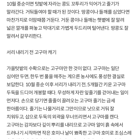
10월 중순이면 텃밭에 자라는 콩도 꼬투리가 익어가고 줄기가
말라간다. 거둬들여야 할 때가 된 것이다. 땅콩이나 들깨를 심었다면
마찬가지로 이맘때쯤 거둔다. 거둔 콩이나 들깨는 햇볕에 잘 말려
넓은 깔개를 펴놓고 막대기로 가볍게 두드리며 털어낸다. 땅콩도 잘
말려서 갈무리한다.
서리 내리기 전 고구마 캐기
가을텃밭의 수확으로는 고구마만 한 것이 없다. 고구마는 일단
심어만 두면, 한두 번 풀을 매주는 게으른 농사에도 풍성한 결실로
보답한다. 10월 중순 이후 서리가 내리기 전, 5개월간 키운 고구마
두둑을 드디어 개봉할 때다. 무성하게 자란 잎줄기를 걷어내는 일이
먼저다. 손으로 당기면 줄줄이 끌려오는 고구마 줄기는 금세
한아름이다. 줄기는 나물거리로 그만이므로 낫으로 거둬 잘
치워두고, 삽으로 두둑의 외곽을 무너뜨리면서 고구마를 캔다.
고구마는 감자보다 깊이 뿌리를 내리므로 고구마 알이 흙 속에서
드러나기 시작하면 작은 호미나 날이 뾰족한 고구마 호미로 조심스레