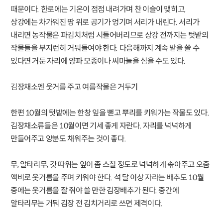
때문이다. 한로에는 기온이 점점 내려가며 찬 이슬이 맺히고,
상강에는 차가워진 땅 위로 공기가 엉기며 서리가 내린다. 서리가
내리면 농작물은 파김치처럼 시들어버리므로 상강 전까지는 텃밭의
작물들을 부지런히 거둬들여야 한다. 다음해까지 계속 밭을 쓸 수
있다면 거둔 자리에 양파 모종이나 씨마늘을 심을 수도 있다.
김장채소엔 웃거름 주고 여름작물은 거두기
한편 10월의 텃밭에는 한창 잎을 뻗고 뿌리를 키워가는 작물도 있다.
김장채소류들은 10월이면 기세 좋게 자란다. 자리를 넉넉하게
만들어주고 양분도 채워주는 것이 좋다.
무, 알타리무, 갓 따위는 잎이 좀 스칠 정도로 넉넉하게 솎아주고 오줌
액비로 웃거름을 주며 키워야 한다. 석 달 이상 자라는 배추도 10월
중에는 웃거름을 잘 줘야 쓸 만한 김장배추가 된다. 중간에
알타리무는 거둬 김장 전 김치거리로 쓰면 제격이다.