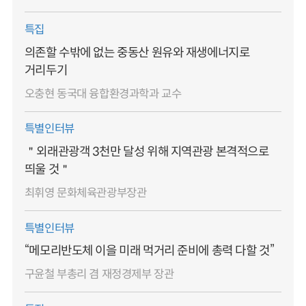
특집
의존할 수밖에 없는 중동산 원유와 재생에너지로
거리두기
오충현 동국대 융합환경과학과 교수
특별인터뷰
＂외래관광객 3천만 달성 위해 지역관광 본격적으로
띄울 것＂
최휘영 문화체육관광부장관
특별인터뷰
“메모리반도체 이을 미래 먹거리 준비에 총력 다할 것”
구윤철 부총리 겸 재정경제부 장관