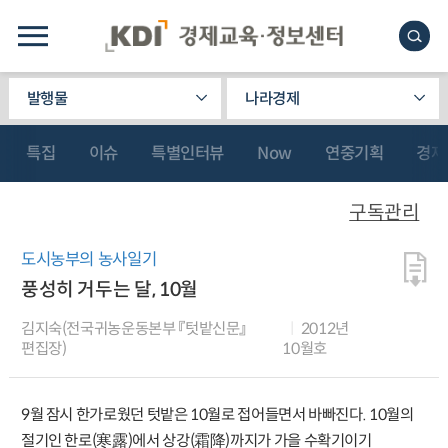
발행물
나라경제
특집
이슈
특별인터뷰
Now
연중기획
경제
구독관리
도시농부의 농사일기
풍성히 거두는 달, 10월
김지숙(전국귀농운동본부 『텃밭신문』
2012년
편집장)
10월호
9월 잠시 한가로웠던 텃밭은 10월로 접어들면서 바빠진다. 10월의
절기인 한로(寒露)에서 상강(霜降)까지가 가을 수확기이기