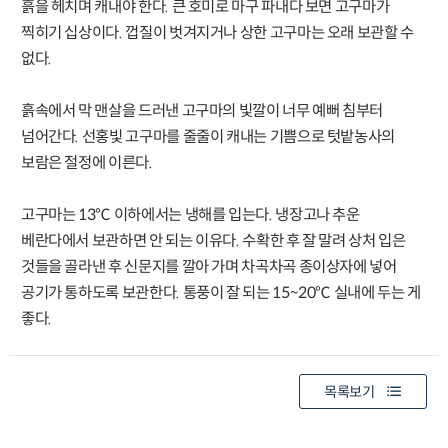
흙을 헤치며 캐내야 한다. 큰 호미로 마구 파내다 보면 고구마가
찍히기 십상이다. 껍질이 벗겨지거나 상한 고구마는 오래 보관할 수
없다.
흙속에서 막 맨살을 드러낸 고구마의 빛깔이 너무 예뻐 침부터
넘어간다. 선홍빛 고구마를 줄줄이 캐내는 기쁨으로 텃밭농사의
보람은 절정에 이른다.
고구마는 13℃ 이하에서는 냉해를 입는다. 냉장고나 추운
베란다에서 보관하면 안 되는 이유다. 수확한 후 잘 말려 상처 입은
것들을 골라낸 후 신문지를 깔아 가며 차곡차곡 종이상자에 넣어
공기가 통하도록 보관한다. 통풍이 잘 되는 15~20℃ 실내에 두는 게
좋다.
목록보기