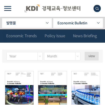
발행물
Economic Bulletin
Economic Trends
Policy Issue
News Briefing
view