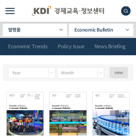
발행물
Economic Bulletin
Economic Trends
Policy Issue
News Briefing
view