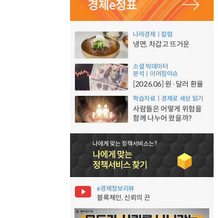
나라경제ㅣ칼럼
냉면, 차갑고 뜨거운
소셜 빅데이터
분석ㅣ이머징이슈
[2026.06] 원·달러 환율
학습자료ㅣ경제로 세상 읽기
사람들은 어떻게 위험을
함께 나누어 왔을까?
e경제정보리뷰
블록체인, 신뢰의 끈