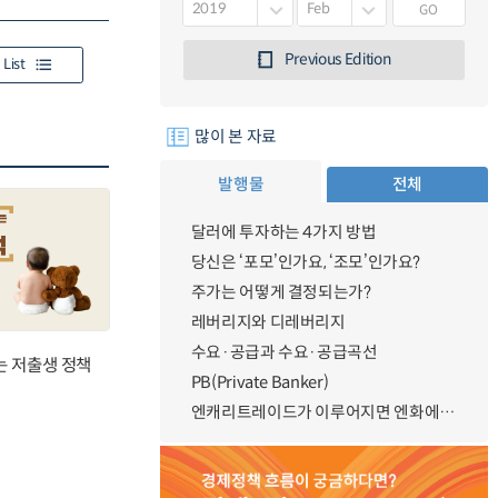
GO
Previous Edition
List
많이 본 자료
발행물
전체
달러에 투자하는 4가지 방법
당신은 ‘포모’인가요, ‘조모’인가요?
주가는 어떻게 결정되는가?
레버리지와 디레버리지
수요·공급과 수요·공급곡선
는 저출생 정책
PB(Private Banker)
엔캐리트레이드가 이루어지면 엔화에 대한 수요가 증가하지 않나요?