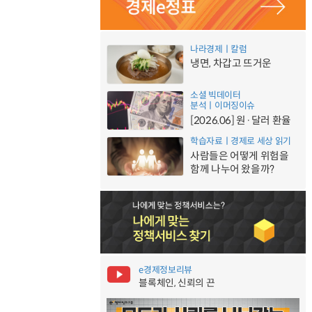
나라경제ㅣ칼럼
냉면, 차갑고 뜨거운
소셜 빅데이터
분석ㅣ이머징이슈
[2026.06] 원·달러 환율
학습자료ㅣ경제로 세상 읽기
사람들은 어떻게 위험을
함께 나누어 왔을까?
e경제정보리뷰
블록체인, 신뢰의 끈