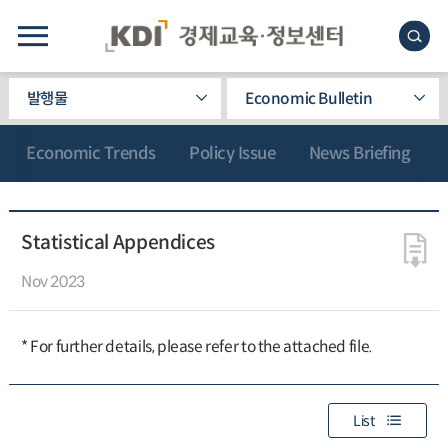
발행물
Economic Bulletin
Economic Trends
Policy Issue
News Briefing
Statistical Appendices
Nov 2023
* For further details, please refer to the attached file
.
List