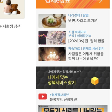
나라경제ㅣ칼럼
냉면, 차갑고 뜨거운
는 저출생 정책
소셜 빅데이터
분석ㅣ이머징이슈
[2026.06] 원·달러 환율
학습자료ㅣ경제로 세상 읽기
사람들은 어떻게 위험을
함께 나누어 왔을까?
e경제정보리뷰
블록체인, 신뢰의 끈