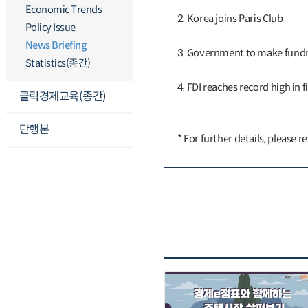
Economic Trends
2. Korea joins Paris Club
Policy Issue
News Briefing
3. Government to make fundra
Statistics(종간)
4. FDI reaches record high in f
클릭경제교육(종간)
단행본
* For further details, please re