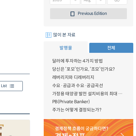
GO
Previous Edition
많이 본 자료
발행물
전체
달러에 투자하는 4가지 방법
당신은 ‘포모’인가요, ‘조모’인가요?
레버리지와 디레버리지
수요·공급과 수요·공급곡선
List
가정용 태양광 발전 설치비용의 최대 50% 지원
PB(Private Banker)
주가는 어떻게 결정되는가?