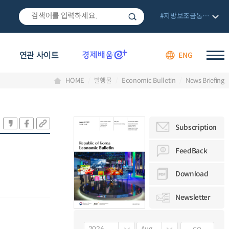
#지방보조금통합관리망
연관 사이트
ENG
HOME
발행물
Economic Bulletin
News Briefing
Subscription
FeedBack
Download
Newsletter