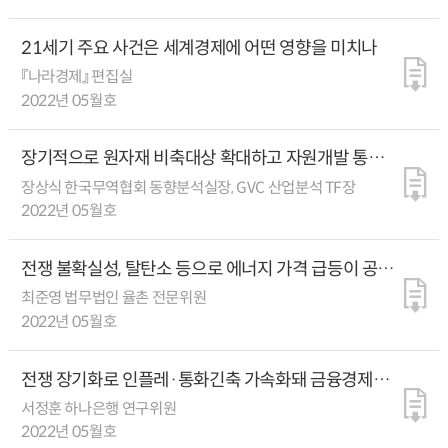
21세기 주요 사건은 세계경제에 어떤 영향을 미치나
『나라경제』 편집실
2022년 05월호
장기적으로 원자재 비축대상 확대하고 자원개발 통해
원자재 직접 확보 늘려야
장상식 한국무역협회 동향분석실장, GVC 산업분석 TF장
2022년 05월호
전쟁 불확실성, 탈탄소 등으로 에너지 가격 급등이 공급
확대로 이어지지 않을 수도
최준영 법무법인 율촌 전문위원
2022년 05월호
전쟁 장기화로 인플레·통화긴축 가속화돼 금융경제
변동성 커져
서정훈 하나은행 연구위원
2022년 05월호