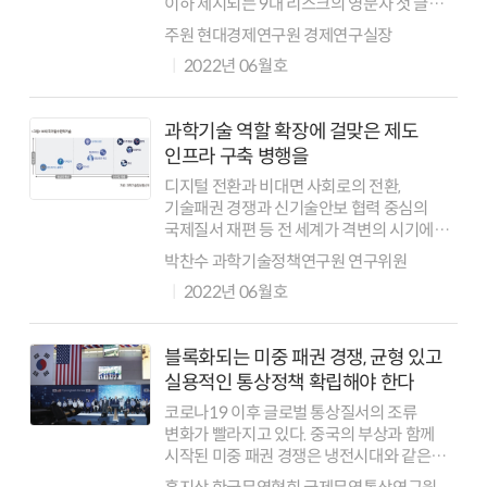
이하 제시되는 9대 리스크의 영문자 첫 글자의
조합)을 경험하고 있다. 우선 가장 우려되는
주원 현대경제연구원 경제연구실장
것은 한국경제가 레벨업을 하느냐 아니면
2022년 06월호
저성장 장기화에 빠지느냐 하는 갈림길(Cr...
과학기술 역할 확장에 걸맞은 제도
인프라 구축 병행을
디지털 전환과 비대면 사회로의 전환,
기술패권 경쟁과 신기술안보 협력 중심의
국제질서 재편 등 전 세계가 격변의 시기에
있다. 또한 코로나19의 충격은 국내경제에
박찬수 과학기술정책연구원 연구위원
여전한 부담 요인이 되고 있다. 이러한 시점에
2022년 06월호
2019년 20조 원을 돌파한 한국의 연구개...
블록화되는 미중 패권 경쟁, 균형 있고
실용적인 통상정책 확립해야 한다
코로나19 이후 글로벌 통상질서의 조류
변화가 빨라지고 있다. 중국의 부상과 함께
시작된 미중 패권 경쟁은 냉전시대와 같은
진영 대립으로 확대되고 있다. 공급이 수요를