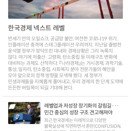
한국경제 넥스트 레벨
반세기 만의 오일쇼크, 공급망 불안, 여전한 코로나19 위기,
인플레이션 충격에 스태그플레이션 우려까지. 지난달 출범한
윤석열 정부가 맞닥뜨린 대내외 경제상황은 그리 녹록지
않다. 여기에 저출산·고령화, 탄소중립 등 미래구조 변화에
대비하는 과제도 산적하다. 『나라경제』는 거시경제, 과학기술,
통상, 일자리, 탄소중립, 사회복지 분야 전문가들의 혜안을
모아 앞으로의 정책 방향을 모색해 봤다. 새 정부가
민생과제들을 지혜롭게 풀어내고, 우리 경제의 한 단계 도약에
든든한 버팀목이 되길 기대해 본다.
레벨업과 저성장 장기화의 갈림길···
민간 중심의 성장 구조 견고해져야
최근 한국경제는 이례적으로 다양한
불확실성에 직면하면서 혼란(CONFUSION,