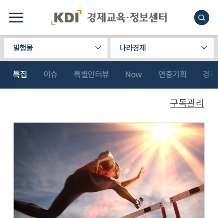
발행물
나라경제
특집
이슈
특별인터뷰
Now
연중기획
경제
구독관리