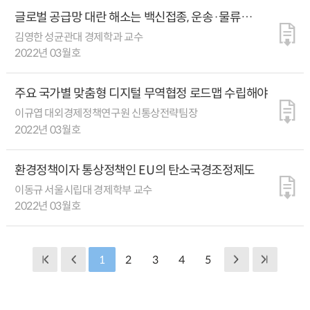
글로벌 공급망 대란 해소는 백신접종, 운송·물류
정상화 등에 달려
김영한 성균관대 경제학과 교수
2022년 03월호
주요 국가별 맞춤형 디지털 무역협정 로드맵 수립해야
이규엽 대외경제정책연구원 신통상전략팀장
2022년 03월호
환경정책이자 통상정책인 EU의 탄소국경조정제도
이동규 서울시립대 경제학부 교수
2022년 03월호
1
2
3
4
5