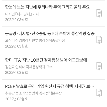
한눈에 보는 지난해 우리나라 무역 그리고 올해 주요
통상 이슈
이지연 『나라경제』 기자
2022년 03월호
공급망·디지털·탄소중립 등 5대 분야에 통상역량 집중
고상미 산업통상자원부 통상정책총괄과장
2022년 03월호
한미 FTA, 지난 10년간 경제통상 넘어 외교안보에도
큰 역할
정인교 인하대 국제통상학과 교수
2022년 03월호
RCEP 발효로 우리 기업 원산지 규정 혜택, 지재권 보호
강화 기대
추문갑 중소기업중앙회 경제정책본부장
2022년 03월호