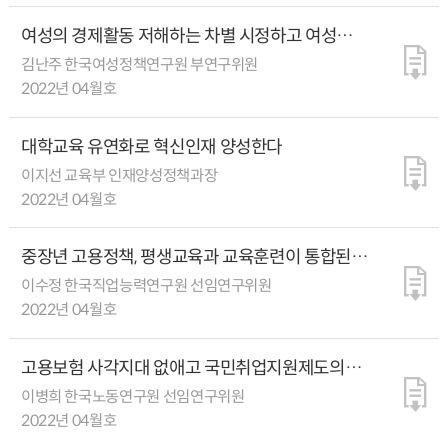
여성의 경제활동 저해하는 차별 시정하고 여성
경력단절 예방책 효과적으로 추진해야
김난주 한국여성정책연구원 부연구위원
2022년 04월호
대학교육 유연화로 혁신인재 양성한다
이지선 교육부 인재양성정책과장
2022년 04월호
중장년 고용정책, 평생교육과 교육훈련이 통합된
평생직업교육훈련에 주력해야
이수정 한국직업능력연구원 선임연구위원
2022년 04월호
고용보험 사각지대 없애고 국민취업지원제도의
고용안전망 역할 강화해야
이병희 한국노동연구원 선임연구위원
2022년 04월호