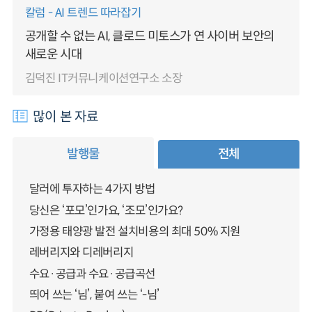
칼럼 - AI 트렌드 따라잡기
공개할 수 없는 AI, 클로드 미토스가 연 사이버 보안의
새로운 시대
김덕진 IT커뮤니케이션연구소 소장
많이 본 자료
발행물
전체
달러에 투자하는 4가지 방법
당신은 ‘포모’인가요, ‘조모’인가요?
가정용 태양광 발전 설치비용의 최대 50% 지원
레버리지와 디레버리지
수요·공급과 수요·공급곡선
띄어 쓰는 ‘님’, 붙여 쓰는 ‘-님’