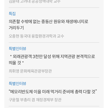
김윤태 고려대 공공정책대학 교수
특집
의존할 수밖에 없는 중동산 원유와 재생에너지로
거리두기
오충현 동국대 융합환경과학과 교수
특별인터뷰
＂외래관광객 3천만 달성 위해 지역관광 본격적으로
띄울 것＂
최휘영 문화체육관광부장관
특별인터뷰
“메모리반도체 이을 미래 먹거리 준비에 총력 다할 것”
구윤철 부총리 겸 재정경제부 장관