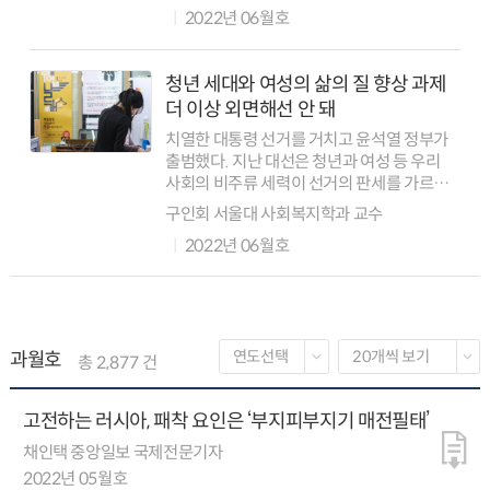
2022년 06월호
탄소중립 정책은 그 자체가 지속가능성을
상실...
청년 세대와 여성의 삶의 질 향상 과제
더 이상 외면해선 안 돼
치열한 대통령 선거를 거치고 윤석열 정부가
출범했다. 지난 대선은 청년과 여성 등 우리
사회의 비주류 세력이 선거의 판세를 가르는
영향을 미친 최초의 선거로 기억될 만하다.
구인회 서울대 사회복지학과 교수
이제 새로운 정부는 새로운 세력으로 등장한
2022년 06월호
청년과 여성들의 요구에 진지하게 응답...
과월호
총 2,877 건
고전하는 러시아, 패착 요인은 ‘부지피부지기 매전필태’
채인택 중앙일보 국제전문기자
2022년 05월호