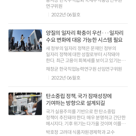
홍지상 한국무역협회 국제무역통상연구원
따라가지 못하는 공급망 병목현상이
연구위원
심화되면서 전 세계가 자국 공급망을
2022년 06월호
재점검하고 핵심...
양질의 일자리 확충이 우선···일자리
수요 변화에 대응 가능한 시스템 필요
새 정부의 일자리 정책은 문재인 정부의
일자리 정책에 대한 성찰로부터 시작돼야
한다. 최근 고용이 회복세를 보이고 있기는
하지만, 일자리 정부를 자처했던 데 비해
채창균 한국직업능력연구원 선임연구위원
일자리 성적표가 좋은 편은 아니다. 전체
2022년 06월호
취업자 대비 비정규직 비율 늘고 노동시장
허리층인...
탄소중립 정책, 국가 잠재성장에
기여하는 방향으로 설계되길
국가 실용주의를 기반으로 한 탄소중립
정책이 추진돼야 한다. 매우 분명하고 간단한
메시지다. 기후 위기는 다가올 것이며 이를
위해서는 지금부터 나라 곳간을 채워놔야
박호정 고려대 식품자원경제학과 교수
한다. 명분만 앞세우면서 실용을 갖추지 못한