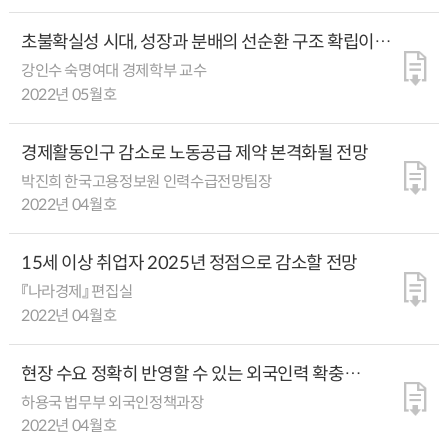
초불확실성 시대, 성장과 분배의 선순환 구조 확립이
필수다
강인수 숙명여대 경제학부 교수
2022년 05월호
경제활동인구 감소로 노동공급 제약 본격화될 전망
박진희 한국고용정보원 인력수급전망팀장
2022년 04월호
15세 이상 취업자 2025년 정점으로 감소할 전망
『나라경제』 편집실
2022년 04월호
현장 수요 정확히 반영할 수 있는 외국인력 확충
체제로의 전환 필요
하용국 법무부 외국인정책과장
2022년 04월호