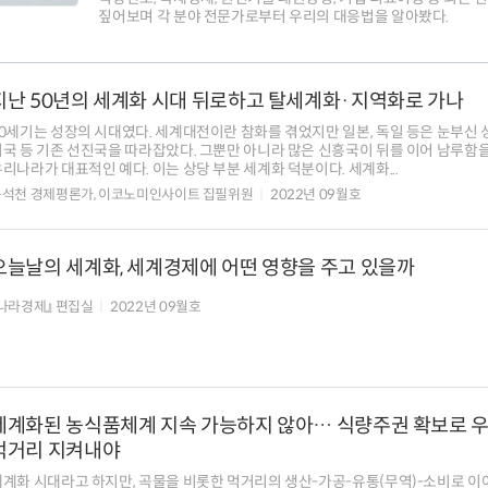
짚어보며 각 분야 전문가로부터 우리의 대응법을 알아봤다.
지난 50년의 세계화 시대 뒤로하고 탈세계화·지역화로 가나
20세기는 성장의 시대였다. 세계대전이란 참화를 겪었지만 일본, 독일 등은 눈부신 
미국 등 기존 선진국을 따라잡았다. 그뿐만 아니라 많은 신흥국이 뒤를 이어 남루함을
리나라가 대표적인 예다. 이는 상당 부분 세계화 덕분이다. 세계화...
윤석천 경제평론가, 이코노미인사이트 집필위원
2022년 09월호
오늘날의 세계화, 세계경제에 어떤 영향을 주고 있을까
나라경제』 편집실
2022년 09월호
세계화된 농식품체계 지속 가능하지 않아… 식량주권 확보로 
먹거리 지켜내야
세계화 시대라고 하지만, 곡물을 비롯한 먹거리의 생산-가공-유통(무역)-소비로 