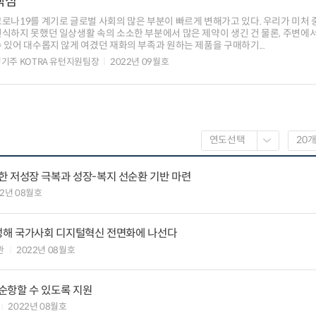
핵심
코로나19를 계기로 글로벌 사회의 많은 부분이 빠르게 변해가고 있다. 우리가 미처
인식하지 못했던 일상생활 속의 소소한 부분에서 많은 제약이 생긴 건 물론, 주변에서
 있어 대수롭지 않게 여겼던 재화의 부족과 원하는 제품을 구매하기...
기주 KOTRA 유턴지원팀장
2022년 09월호
한 저성장 극복과 성장-복지 선순환 기반 마련
22년 08월호
육성해 국가사회 디지털혁신 전면화에 나선다
관
2022년 08월호
순항할 수 있도록 지원
2022년 08월호