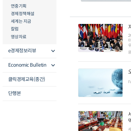
연중기획
경제정책해설
세계는 지금
칼럼
영상자료
우
e경제정보리뷰
Economic Bulletin
클릭경제교육(종간)
『
단행본