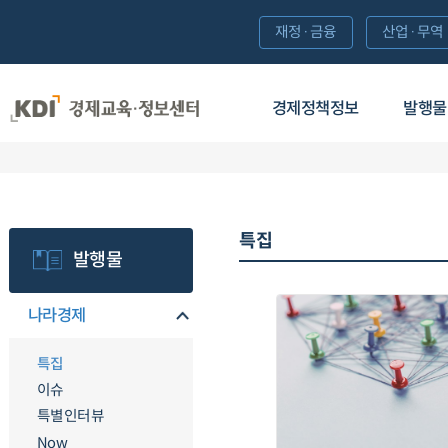
재정·금융
산업·무역
경제정책정보
발행물
특집
발행물
나라경제
특집
이슈
특별인터뷰
Now