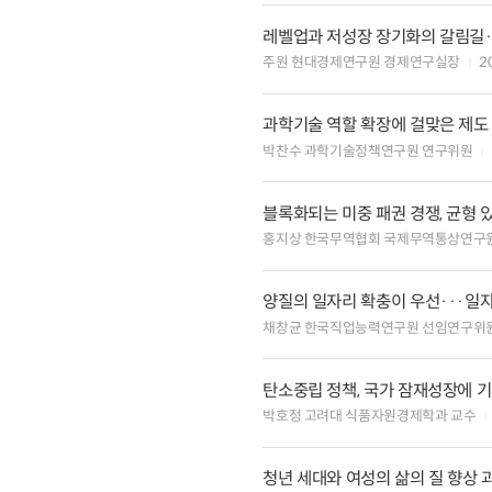
레벨업과 저성장 장기화의 갈림길·
주원 현대경제연구원 경제연구실장
2
과학기술 역할 확장에 걸맞은 제도
박찬수 과학기술정책연구원 연구위원
블록화되는 미중 패권 경쟁, 균형
홍지상 한국무역협회 국제무역통상연구
양질의 일자리 확충이 우선···일
채창균 한국직업능력연구원 선임연구위
탄소중립 정책, 국가 잠재성장에 
박호정 고려대 식품자원경제학과 교수
청년 세대와 여성의 삶의 질 향상 