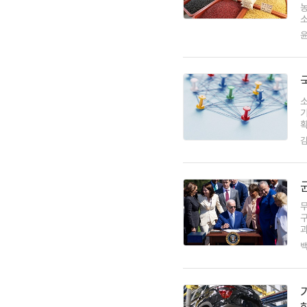
소
소
확
과