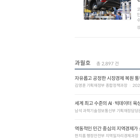
수
성
과월호
총 2,897 건
자유롭고 공정한 시장경제 복원 통
김영훈 기획재정부 종합정책과장
20
세계 최고 수준의 AI·빅데이터 
남석 과학기술정보통신부 기획재정담당
역동적인 민간 중심의 지역경제가 
한치흠 행정안전부 지역일자리경제과장