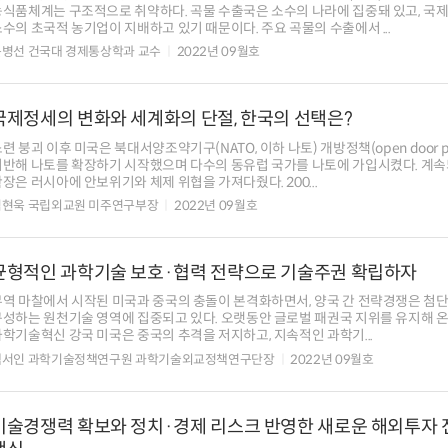
농식품체계는 구조적으로 취약하다. 곡물 수출국은 소수의 나라에 집중돼 있고, 국제
수의 초국적 농기업이 지배하고 있기 때문이다. 주요 곡물의 수출에서 ...
윤병선 건국대 경제통상학과 교수
2022년 09월호
국제정세의 변화와 세계화의 단절, 한국의 선택은?
련 붕괴 이후 미국은 북대서양조약기구(NATO, 이하 나토) 개방정책(open door po
기반해 나토를 확장하기 시작했으며 다수의 동유럽 국가를 나토에 가입시켰다. 계속
장은 러시아에 안보위기와 체제 위협을 가져다줬다. 200...
김현욱 국립외교원 미주연구부장
2022년 09월호
균형적인 과학기술 보호·협력 전략으로 기술주권 확립하자
무역 마찰에서 시작된 미국과 중국의 충돌이 본격화하면서, 양국 간 전략경쟁은 첨
구성하는 원천기술 영역에 집중되고 있다. 오랫동안 글로벌 패권국 지위를 유지해 온
학기술혁신 강국 미국은 중국의 추격을 저지하고, 지속적인 과학기...
백서인 과학기술정책연구원 과학기술외교정책연구단장
2022년 09월호
기술경쟁력 확보와 정치·경제 리스크 반영한 새로운 해외투자