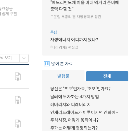
“메모리반도체 이을 미래 먹거리 준비에
 중요성을
총력 다할 것”
 쉽게 구할
구윤철 부총리 겸 재정경제부 장관
특집
재생에너지 어디까지 왔나?
『나라경제』 편집실
많이 본 자료
발행물
전체
당신은 ‘포모’인가요, ‘조모’인가요?
달러에 투자하는 4가지 방법
레버리지와 디레버리지
엔캐리트레이드가 이루어지면 엔화에 대한 수요가 증가하지 않나요?
주식시장, 어떻게 움직이나?
주가는 어떻게 결정되는가?