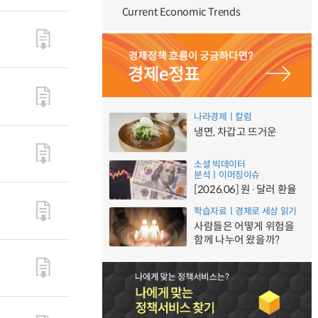
Current Economic Trends
나라경제ㅣ칼럼
냉면, 차갑고 뜨거운
소셜 빅데이터
분석ㅣ이머징이슈
[2026.06] 원·달러 환율
학습자료ㅣ경제로 세상 읽기
사람들은 어떻게 위험을
함께 나누어 왔을까?