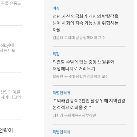
 곡물 유통도
이슈
청년 자산 양극화가 개인의 박탈감을
넘어 사회의 지속 가능성을 위협하는
까닭
김윤태 고려대 공공정책대학 교수
licy)에
되는 나토
특집
의존할 수밖에 없는 중동산 원유와
재생에너지로 거리두기
오충현 동국대 융합환경과학과 교수
단산업과 이를
특별인터뷰
 세계 최고의
＂외래관광객 3천만 달성 위해 지역관광
본격적으로 띄울 것＂
최휘영 문화체육관광부장관
 전략이
특별인터뷰