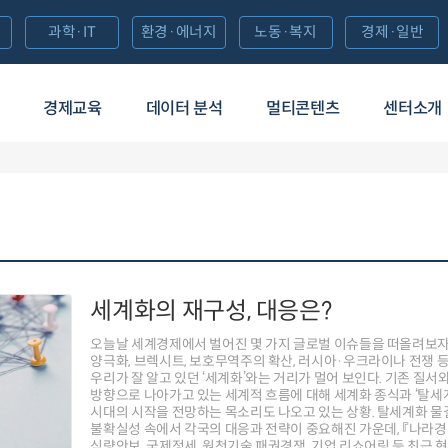
과학·IT
환경·에너지
노동·복지
경제·일반
경제교육
데이터 분석
멀티콘텐츠
센터소개
세계화의 재구성, 대응은?
오늘날 세계경제에서 벌어진 몇 가지 글로벌 이슈들을 떠올려보자
양극화, 브렉시트, 보호무역주의 확산, 러시아·우크라이나 전쟁 
우리가 잘 알고 있던 ‘세계화’와는 거리가 멀어 보인다. 기존 질서
방향으로 나아가고 있는 세계적 흐름에 대해 세계화 종식과 ‘탈세
시대의 시작을 전망하는 목소리도 나오고 있는 상황. 탈세계화 
불확실성 속에서 각국의 대응과 전략이 중요해진 가운데, 『나라경
식량안보, 국제정세, 원천기술 패권경쟁, 기업 리쇼어링 등 최근 