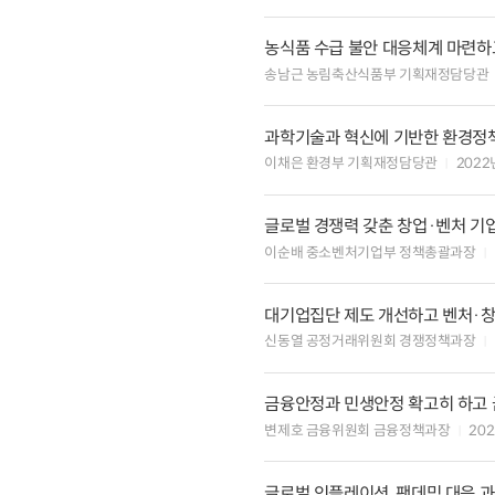
농식품 수급 불안 대응체계 마련하
송남근 농림축산식품부 기획재정담당관
과학기술과 혁신에 기반한 환경정책
이채은 환경부 기획재정담당관
2022
글로벌 경쟁력 갖춘 창업·벤처 기
이순배 중소벤처기업부 정책총괄과장
대기업집단 제도 개선하고 벤처·창
신동열 공정거래위원회 경쟁정책과장
금융안정과 민생안정 확고히 하고 
변제호 금융위원회 금융정책과장
20
글로벌 인플레이션, 팬데믹 대응 