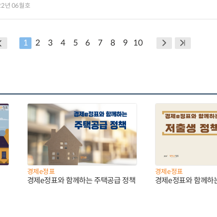
22년 06월호
1
2
3
4
5
6
7
8
9
10
경제e정표
경제e정표
경제e정표와 함께하는 주택공급 정책
경제e정표와 함께하