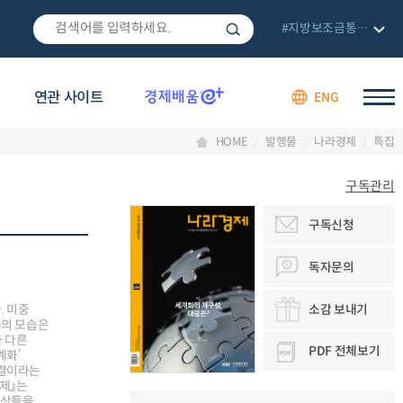
#지방보조금통합관리망
연관 사이트
ENG
HOME
발행물
나라경제
특집
구독관리
구독신청
독자문의
소감 보내기
. 미중
등의 모습은
와 다른
PDF 전체보기
계화’
물결이라는
제』는
현상들을