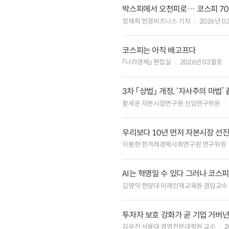
박스피에서 오천피로… 코스피 70
정채희 한경비즈니스 기자
2026년 0
코스피는 아직 배고프다
『나라경제』 편집실
2026년 03월호
3차 「상법」 개정, ‘자사주의 마법’
황세운 자본시장연구원 선임연구위원
우리보다 10년 먼저 자본시장 선
이봉현 한겨레경제사회연구원 연구위원
AI는 혁명일 수 있다 그러나 코스
김영익 한양대 미래인재교육원 겸임교수
투자자 보호 강화가 곧 기업 거버
김우진 서울대 경영전문대학원 교수
2