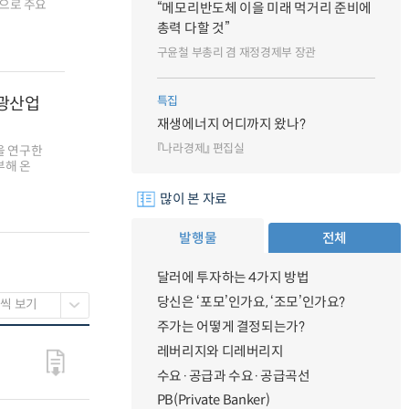
으로 주요
“메모리반도체 이을 미래 먹거리 준비에
총력 다할 것”
구윤철 부총리 겸 재정경제부 장관
관광산업
특집
재생에너지 어디까지 왔나?
『나라경제』 편집실
을 연구한
부해 온
많이 본 자료
발행물
전체
달러에 투자하는 4가지 방법
당신은 ‘포모’인가요, ‘조모’인가요?
주가는 어떻게 결정되는가?
레버리지와 디레버리지
수요·공급과 수요·공급곡선
PB(Private Banker)