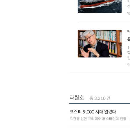
전
학
과월호
총 3,210 건
코스피 5 ,000 시대 열렸다
오건영 신한 프리미어 패스파인더 단장