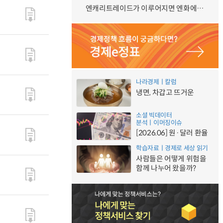
엔캐리트레이드가 이루어지면 엔화에 대한 수요가 증가하지 않나요?
나라경제ㅣ칼럼
냉면, 차갑고 뜨거운
소셜 빅데이터
분석ㅣ이머징이슈
[2026.06] 원·달러 환율
학습자료ㅣ경제로 세상 읽기
사람들은 어떻게 위험을
함께 나누어 왔을까?