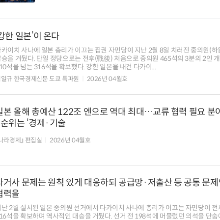
‘강한 일본’이 온다
다카이치 사나에 일본 총리가 이끄는 집권 자민당이 지난 2월 8일 치러진 중의원(하
승을 거뒀다. 단일 정당으로는 전후(戰後) 처음으로 중의원 465석의 3분의 2인 
10석을 넘는 316석을 확보했다. 강한 일본을 내건 다카이...
김일규 한국경제신문 도쿄 특파원
2026년 04월호
일본 올해 총예산 122조 엔으로 역대 최대…교류 협력 필요 분
1순위는 ‘경제·기술
나라경제』 편집실
2026년 04월호
과거사 문제는 원칙 있게 대응하되 공급망·저출산 등 공통 문제
협력을
난 2월 실시된 일본 중의원 선거에서 다카이치 사나에 총리가 이끄는 자민당이 전체
16석을 확보하며 역사적인 대승을 거뒀다. 선거 전 198석에 머물렀던 의석을 단숨