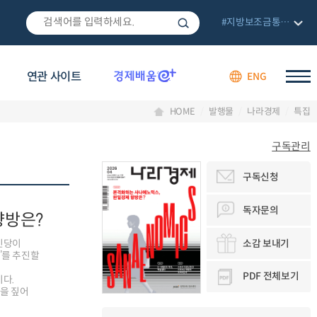
#지방보조금통합관리망
연관 사이트
ENG
HOME
발행물
나라경제
특집
구독관리
구독신청
독자문의
향방은?
소감 보내기
자민당이
’를 추진할
의
PDF 전체보기
다.
을 짚어