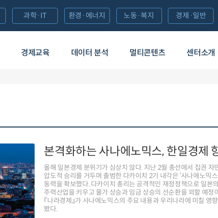
과학·IT
환경·에너지
노동·복지
경제·일반
경제교육
데이터 분석
멀티콘텐츠
센터소개
본격화하는 사나에노믹스, 한일경제 
올해 일본경제 분위기가 심상치 않다. 지난 2월 총선에서 집권 
압도적 승리를 거두며 출범한 다카이치 2기 내각은 ‘사나에노믹스
동력을 확보했다. 다카이치 총리는 공격적인 재정정책으로 일본
주력산업을 키우고 물가 상승과 임금 상승의 선순환을 꾀할 예정이
『나라경제』가 사나에노믹스의 주요 내용과 우리나라에 미칠 영향
봤다.