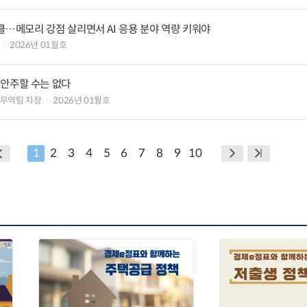
GPU 26만 장이 여는 AI 슈퍼사이클…메모리 강점 살리면서 AI 응용 분야 역량 키워야
2026년 01월호
 안주할 수는 없다
제무역팀 차장
2026년 01월호
1
2
3
4
5
6
7
8
9
10