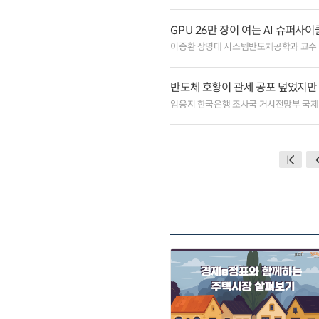
이종환 상명대 시스템반도체공학과 교수
반도체 호황이 관세 공포 덮었지만
임웅지 한국은행 조사국 거시전망부 국