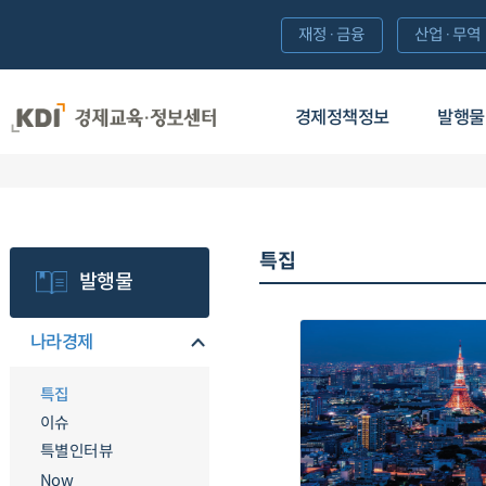
재정·금융
산업·무역
경제정책정보
발행물
특집
발행물
나라경제
특집
이슈
특별인터뷰
Now