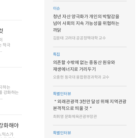
이슈
청년 자산 양극화가 개인의 박탈감을
넘어 사회의 지속 가능성을 위협하는
것
까닭
김윤태 고려대 공공정책대학 교수
이
는 적극
.
특집
의존할 수밖에 없는 중동산 원유와
재생에너지로 거리두기
오충현 동국대 융합환경과학과 교수
유지하는
를 강화하는
특별인터뷰
.
＂외래관광객 3천만 달성 위해 지역관광
본격적으로 띄울 것＂
최휘영 문화체육관광부장관
 강화해야
특별인터뷰
에노믹스가