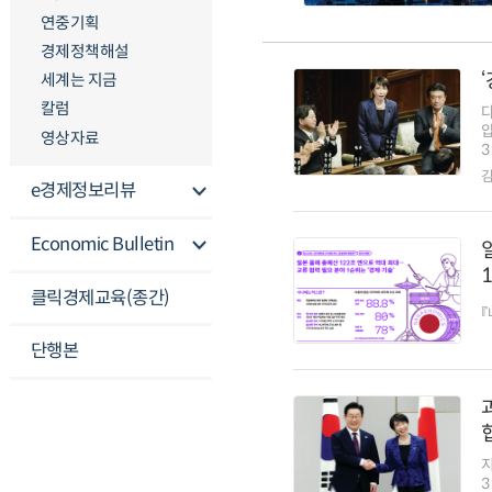
연중기획
경제정책해설
세계는 지금
칼럼
압
영상자료
3
e경제정보리뷰
Economic Bulletin
클릭경제교육(종간)
『
단행본
지
3