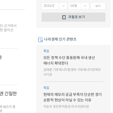
보기
과월호 보기
원) 선거에서
개헌 발의선
나라경제 인기 콘텐츠
특집
야
모든 정책 수단 총동원해 국내 생산
에너지 확대한다
김태훈 기후에너지환경부 기후에너지정책과
서기관
특집
엔 긴밀한
현재의 메모리 공급 부족이 단순한 경기
순환적 현상이 아닐 수 있는 이유
이승우 유진투자증권 리서치센터장
 465석 중
에