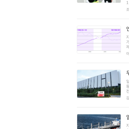
1
재
전