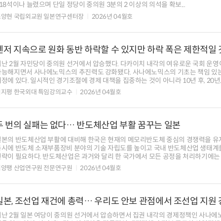
18석이나 늘렸으며 단일 정당이 중의원 3분의 2 이상의 의석을 확보...
조양현 국립외교원 일본연구센터장
2026년 04월호
엔저 지속으로 원화 동반 하락할 수 있지만 하락 폭은 제한적일 
지난 2월 자민당이 중의원 선거에서 압승했다. 다카이치 내각의 여유로운 국회 운영
가능해지면서 사나에노믹스의 추진력도 강화됐다. 사나에노믹스의 기초는 책임 있
정에 있다. 일시적인 경기조절에 경제 대책을 집중하는 것이 아니라 10년 후, 20년..
이지평 한국외대 특임강의교수
2026년 04월호
두 번의 실패는 없다… 반도체산업 부활 꿈꾸는 일본
일본의 반도체산업 부활에 대비해 한국은 현재의 메모리반도체 중심의 경쟁력을 
동시에 반도체 소재부품장비 분야의 기술 자립도를 높이고 국내 반도체산업 생태계
략이 필요하다. 반도체산업은 과거와 달리 한 국가에서 모든 공정을 처리하기에는 ..
김양팽 산업연구원 전문연구원
2026년 04월호
일본, 조선업 재건에 총력… 우리도 안보 관점에서 조선업 지원
지난 2월 일본 여당이 중의원 선거에서 압승하면서 집권 내각의 경제정책인 사나