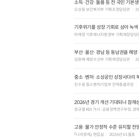
소득·건강·돌봄 등 전 국민 기본생
오상윤 보건복지부 기획조정담당관
2
기후위기를 성장 기회로 삼아 녹색
마재정 기후에너지환경부 기획재정담당
부산·울산·경남 등 동남권을 해양
김원배 해양수산부 기획재정담당관
2
중소·벤처·소상공인 성장사다리 
진수웅 중소벤처기업부 전략총괄과장
2026년 경기 개선 기대되나 잠재
정규철 KDI 거시·금융정책연구부장, 
고용·물가 안정적 수준 유지할 전
『나라경제』 편집실
2026년 01월호