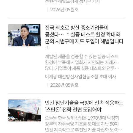
전현건 헤럴드경제 정치부 기자
정책 드라이브에 시동을걸었다. 중기부,
2026년 05월호
방사청의 6개 유관기관도 처음으로 정책
협력체계를 구...
전국 최초로 방산 중소기업들이
뭉쳤다… ＂실증 테스트 환경 확대와
군의 시범구매 제도 도입이 해법입니다
＂
개발된 제품을 검증할 수 있는 실증 테스트
환경이 부족해 사업화가 지연되는 사례가
많다. 기업들이 제품 실증 테스트와 전투
시연을 원활히 수행할 수 있도록 국방부와
이계광 대전방산사업협동조합 초대 이사
방위사업청에서 관할 부대를 지정해 사격장을
2026년 05월호
개방하는 등 실증 인프라를 체계적으로
지원할 ...
민간 첨단기술을 국방에 신속 적용하는
‘스핀온‘ 전략 전면 도입해야
오늘날 한국 방위산업은 1970년대 박정희
정부의 자주국방 기조를 토대로 지난 50여
년간 지속적으로 추진된 기술 자립화 노력의