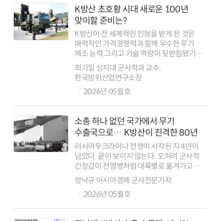
K방산 초호황 시대 새로운 100년
맞이할 준비는?
K방산이 전 세계적인 인정을 받게 된 것은
매력적인 가격경쟁력과 함께 우수한 무기
제조 능력 그리고 기술 역량이 뒷받침됐기
때문이다. 이 외에도 구매국의 요구에
최기일 상지대 군사학과 교수,
적극적으로 부합하는 종합군수지원과 정부의
한국방위산업연구소장
지원정책 등이 수반되면서 해외 다른
2026년 05월호
국가들과 비교하더...
소총 하나 없던 국가에서 무기
수출국으로… K방산이 진격한 80년
러시아우크라이나 전쟁이 시작된 지 4년이
넘었다. 끝이 보이지 않는다. 오히려 군사적
긴장감이 전염병처럼 대륙별로 옮겨가고
있다. 미국이 이란을 공습하면서 중동 지역
양낙규 아시아경제 군사전문기자
화약고에 불이 붙었다. 미국의 군사력이
2026년 05월호
중동에 묶이면서 유럽에는 안보 공백이
발생했다. ...