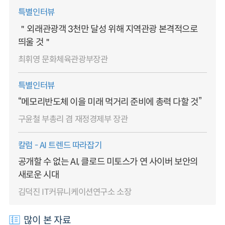
특별인터뷰
＂외래관광객 3천만 달성 위해 지역관광 본격적으로
띄울 것＂
최휘영 문화체육관광부장관
특별인터뷰
“메모리반도체 이을 미래 먹거리 준비에 총력 다할 것”
구윤철 부총리 겸 재정경제부 장관
칼럼 - AI 트렌드 따라잡기
공개할 수 없는 AI, 클로드 미토스가 연 사이버 보안의
새로운 시대
김덕진 IT커뮤니케이션연구소 소장
많이 본 자료