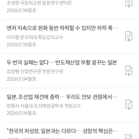
공통 문제엔 긴밀한 협력을
조양현 국립외교원 일본연구센터장
2026년 04월호
엔저 지속으로 원화 동반 하락할 수 있지만 하락 폭은
제한적일 것
이지평 한국외대 특임강의교수
2026년 04월호
두 번의 실패는 없다… 반도체산업 부활 꿈꾸는 일본
김양팽 산업연구원 전문연구원
2026년 04월호
일본, 조선업 재건에 총력… 우리도 안보 관점에서
조선업 지원 강화해야
양종서 서울대 조선해양공학과 객원교수
2026년 04월호
“한국의 저성장, 일본과는 다르다… 성장의 핵심은
건설업과 관광산업 육성”