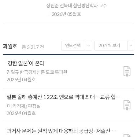
산물이다. 당시 단순 정비와 조립 중심에
장원준 전북대 첨단방산학과 교수
머물렀던 방산 역량은 수십 년간의 정책적
2026년 05월호
투자와 산업 축적을 통해 체계종합 능력과
대...
과월호
총 3,217 건
‘강한 일본’이 온다
김일규 한국경제신문 도쿄 특파원
2026년 04월호
일본 올해 총예산 122조 엔으로 역대 최대…교류 협력
필요 분야 1순위는 ‘경제·기술
『나라경제』 편집실
2026년 04월호
과거사 문제는 원칙 있게 대응하되 공급망·저출산 등