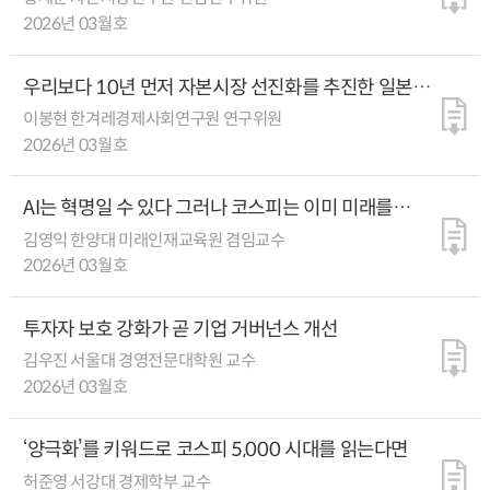
2026년 03월호
우리보다 10년 먼저 자본시장 선진화를 추진한 일본과
대만의 3가지 전략
이봉현 한겨레경제사회연구원 연구위원
2026년 03월호
AI는 혁명일 수 있다 그러나 코스피는 이미 미래를
선반영했다
김영익 한양대 미래인재교육원 겸임교수
2026년 03월호
투자자 보호 강화가 곧 기업 거버넌스 개선
김우진 서울대 경영전문대학원 교수
2026년 03월호
‘양극화’를 키워드로 코스피 5,000 시대를 읽는다면
허준영 서강대 경제학부 교수