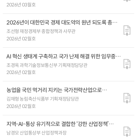
2026년 03월호
2026년이 대한민국 경제 대도약의 원년 되도록 총력
다할 것
조선형 재정경제부 종합정책과 사무관
2026년 02월호
AI 혁신 생태계 구축하고 국가 난제 해결 위한 임무중심
·도전형 R&D 추진
조경옥 과학기술정보통신부 기획재정담당관
2026년 02월호
농업을 국민 먹거리 지키는 국가전략산업으로
육성한다
김재형 농림축산식품부 기획재정담당관
2026년 02월호
지역-AI-통상 유기적으로 결합한 ‘강한 산업정책’
펼친다
남경모 산업통상부 산업정책과장