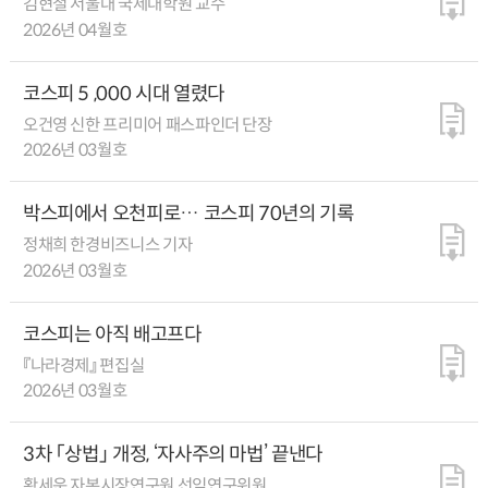
김현철 서울대 국제대학원 교수
2026년 04월호
코스피 5 ,000 시대 열렸다
오건영 신한 프리미어 패스파인더 단장
2026년 03월호
박스피에서 오천피로… 코스피 70년의 기록
정채희 한경비즈니스 기자
2026년 03월호
코스피는 아직 배고프다
『나라경제』 편집실
2026년 03월호
3차 「상법」 개정, ‘자사주의 마법’ 끝낸다
황세운 자본시장연구원 선임연구위원