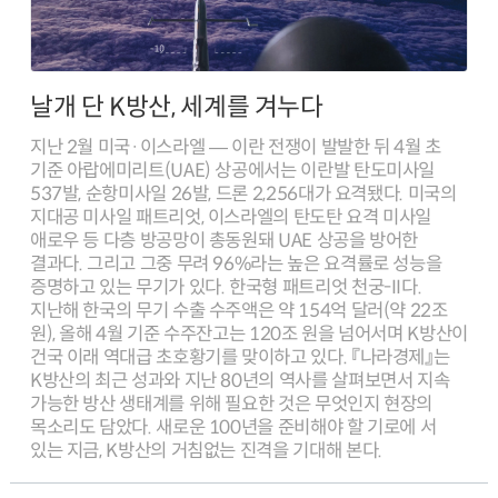
날개 단 K방산, 세계를 겨누다
지난 2월 미국·이스라엘 ― 이란 전쟁이 발발한 뒤 4월 초
기준 아랍에미리트(UAE) 상공에서는 이란발 탄도미사일
537발, 순항미사일 26발, 드론 2,256대가 요격됐다. 미국의
지대공 미사일 패트리엇, 이스라엘의 탄도탄 요격 미사일
애로우 등 다층 방공망이 총동원돼 UAE 상공을 방어한
결과다. 그리고 그중 무려 96%라는 높은 요격률로 성능을
증명하고 있는 무기가 있다. 한국형 패트리엇 천궁-II다.
지난해 한국의 무기 수출 수주액은 약 154억 달러(약 22조
원), 올해 4월 기준 수주잔고는 120조 원을 넘어서며 K방산이
건국 이래 역대급 초호황기를 맞이하고 있다. 『나라경제』는
K방산의 최근 성과와 지난 80년의 역사를 살펴보면서 지속
가능한 방산 생태계를 위해 필요한 것은 무엇인지 현장의
목소리도 담았다. 새로운 100년을 준비해야 할 기로에 서
있는 지금, K방산의 거침없는 진격을 기대해 본다.