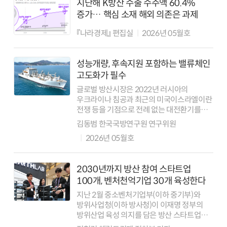
지난해 K방산 수출 수주액 60.4%
증가… 핵심 소재 해외 의존은 과제
『나라경제』 편집실
2026년 05월호
성능개량, 후속지원 포함하는 밸류체인
고도화가 필수
글로벌 방산시장은 2022년 러시아의
우크라이나 침공과 최근의 미국이스라엘이란
전쟁 등을 기점으로 전례 없는 대전환기를
맞이하고 있다. 스톡홀름국제평화연구소
김동범 한국국방연구원 연구위원
(SIPRI)의 2025년 보고서에 따르면, 2024년
2026년 05월호
세계 100대 방산기업의 총매출은 6,790...
2030년까지 방산 참여 스타트업
100개, 벤처천억기업 30개 육성한다
지난 2월 중소벤처기업부(이하 중기부)와
방위사업청(이하 방사청)이 이재명 정부의
방위산업 육성 의지를 담은 방산 스타트업
육성방안을 발표하면서 K방산의 본격적인