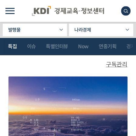
발행물
나라경제
특집
이슈
특별인터뷰
Now
연중기획
경제
구독관리