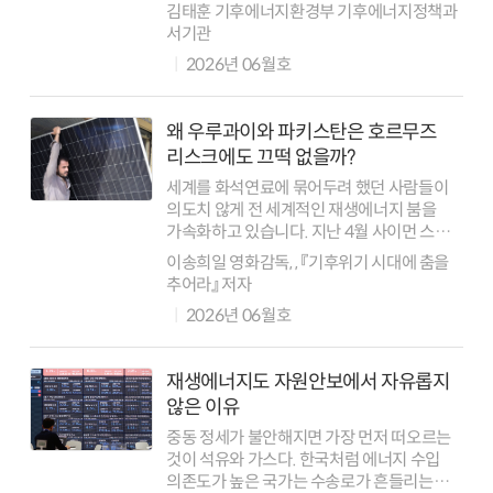
(제2유형), 은하급(제3유형)으로 분류하는
김태훈 기후에너지환경부 기후에너지정책과
카르다쇼프 척도(Kardashev scale)를
서기관
제안한 바 있다. 이 척도의 기저에는 ...
2026년 06월호
왜 우루과이와 파키스탄은 호르무즈
리스크에도 끄떡 없을까?
세계를 화석연료에 묶어두려 했던 사람들이
의도치 않게 전 세계적인 재생에너지 붐을
가속화하고 있습니다. 지난 4월 사이먼 스틸
유엔기후변화협약(UNFCCC) 사무총장이
이송희일 영화감독, , 『기후위기 시대에 춤을
국제에너지기구(IEA)의 국제회의에서 결연한
추어라』 저자
어조로 한 말이다. 경제학자 폴 크루그먼도...
2026년 06월호
재생에너지도 자원안보에서 자유롭지
않은 이유
중동 정세가 불안해지면 가장 먼저 떠오르는
것이 석유와 가스다. 한국처럼 에너지 수입
의존도가 높은 국가는 수송로가 흔들리는