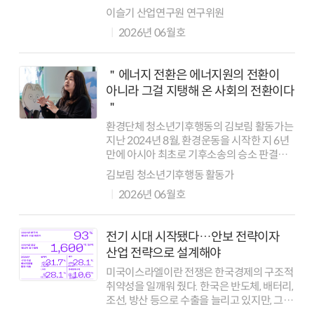
순간 전력 수급, 산업 생산, 물가가 동시에
이슬기 산업연구원 연구위원
영향을 받기 때문이다. 이런 점에서 태양광과
2026년 06월호
풍력은 화석연료 의존도를 낮추는 중요한 ...
＂에너지 전환은 에너지원의 전환이
아니라 그걸 지탱해 온 사회의 전환이다
＂
환경단체 청소년기후행동의 김보림 활동가는
지난 2024년 8월, 환경운동을 시작한 지 6년
만에 아시아 최초로 기후소송의 승소 판결을
받아 들었다. 헌법재판소가
김보림 청소년기후행동 활동가
청소년기후행동이 2020년 제기한 청소년
2026년 06월호
기후소송을 비롯해 2021년의 시민 기후소송,
20...
전기 시대 시작됐다…안보 전략이자
산업 전략으로 설계해야
미국이스라엘이란 전쟁은 한국경제의 구조적
취약성을 일깨워 줬다. 한국은 반도체, 배터리,
조선, 방산 등으로 수출을 늘리고 있지만, 그