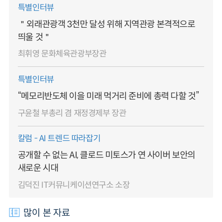
특별인터뷰
＂외래관광객 3천만 달성 위해 지역관광 본격적으로
띄울 것＂
최휘영 문화체육관광부장관
특별인터뷰
“메모리반도체 이을 미래 먹거리 준비에 총력 다할 것”
구윤철 부총리 겸 재정경제부 장관
칼럼 - AI 트렌드 따라잡기
공개할 수 없는 AI, 클로드 미토스가 연 사이버 보안의
새로운 시대
김덕진 IT커뮤니케이션연구소 소장
많이 본 자료