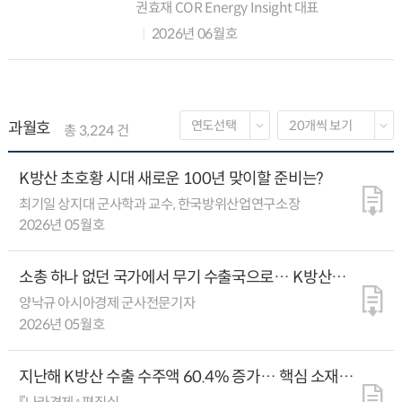
산업을 움직이는 에너지는 대부분 해외에서
권효재 COR Energy Insight 대표
들여온다. 2024년 기준 한국의 에너지 수입
2026년 06월호
의존도는 93%를 넘고, 원유천...
과월호
총 3,224 건
K방산 초호황 시대 새로운 100년 맞이할 준비는?
최기일 상지대 군사학과 교수, 한국방위산업연구소장
2026년 05월호
소총 하나 없던 국가에서 무기 수출국으로… K방산이
진격한 80년
양낙규 아시아경제 군사전문기자
2026년 05월호
지난해 K방산 수출 수주액 60.4% 증가… 핵심 소재
해외 의존은 과제