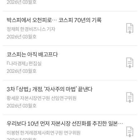
2026년 03월호
박스피에서 오천피로… 코스피 70년의 기록
정채희 한경비즈니스 기자
2026년 03월호
코스피는 아직 배고프다
『나라경제』 편집실
2026년 03월호
3차 「상법」 개정, ‘자사주의 마법’ 끝낸다
황세운 자본시장연구원 선임연구위원
2026년 03월호
우리보다 10년 먼저 자본시장 선진화를 추진한 일본과
대만의 3가지 전략
이봉현 한겨레경제사회연구원 연구위원