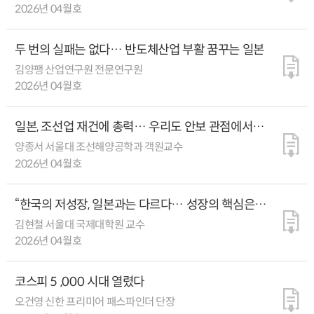
2026년 04월호
두 번의 실패는 없다… 반도체산업 부활 꿈꾸는 일본
김양팽 산업연구원 전문연구원
2026년 04월호
일본, 조선업 재건에 총력… 우리도 안보 관점에서
조선업 지원 강화해야
양종서 서울대 조선해양공학과 객원교수
2026년 04월호
“한국의 저성장, 일본과는 다르다… 성장의 핵심은
건설업과 관광산업 육성”
김현철 서울대 국제대학원 교수
2026년 04월호
코스피 5 ,000 시대 열렸다
오건영 신한 프리미어 패스파인더 단장