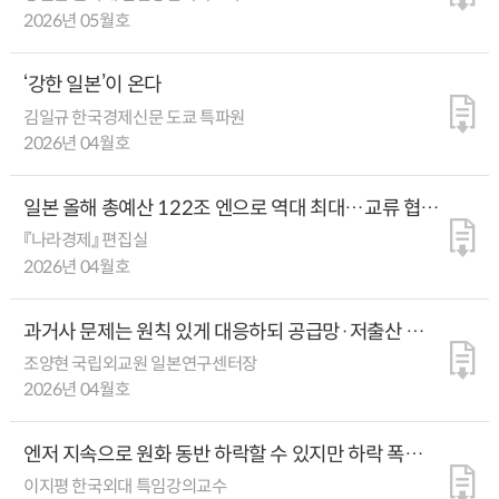
2026년 05월호
‘강한 일본’이 온다
김일규 한국경제신문 도쿄 특파원
2026년 04월호
일본 올해 총예산 122조 엔으로 역대 최대…교류 협력
필요 분야 1순위는 ‘경제·기술
『나라경제』 편집실
2026년 04월호
과거사 문제는 원칙 있게 대응하되 공급망·저출산 등
공통 문제엔 긴밀한 협력을
조양현 국립외교원 일본연구센터장
2026년 04월호
엔저 지속으로 원화 동반 하락할 수 있지만 하락 폭은
제한적일 것
이지평 한국외대 특임강의교수