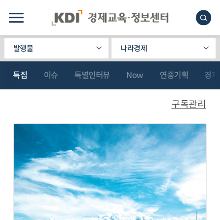
발행물
나라경제
특집
이슈
특별인터뷰
Now
연중기획
경제
구독관리