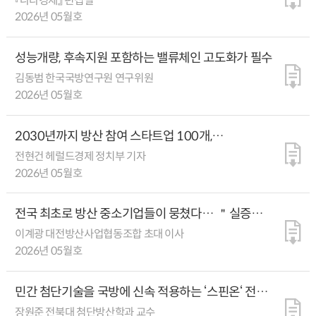
『나라경제』 편집실
2026년 05월호
성능개량, 후속지원 포함하는 밸류체인 고도화가 필수
김동범 한국국방연구원 연구위원
2026년 05월호
2030년까지 방산 참여 스타트업 100개,
벤처천억기업 30개 육성한다
전현건 헤럴드경제 정치부 기자
2026년 05월호
전국 최초로 방산 중소기업들이 뭉쳤다… ＂실증
테스트 환경 확대와 군의 시범구매 제도 도입이
이계광 대전방산사업협동조합 초대 이사
해법입니다＂
2026년 05월호
민간 첨단기술을 국방에 신속 적용하는 ‘스핀온‘ 전략
전면 도입해야
장원준 전북대 첨단방산학과 교수