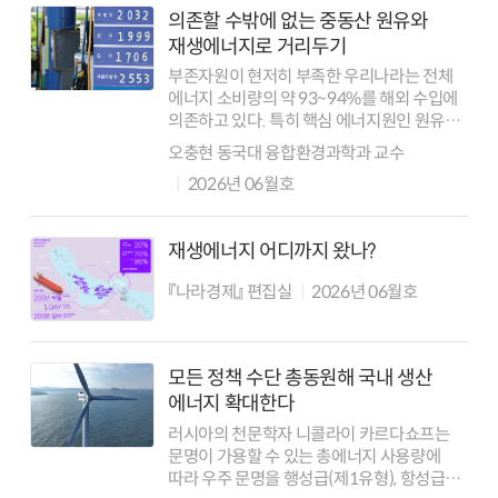
의존할 수밖에 없는 중동산 원유와
재생에너지로 거리두기
부존자원이 현저히 부족한 우리나라는 전체
에너지 소비량의 약 93~94%를 해외 수입에
의존하고 있다. 특히 핵심 에너지원인 원유의
수입은 중동 지역에 대한 편중이 심하다.
오충현 동국대 융합환경과학과 교수
우리나라의 중동산 원유 의존도는 2024년
2026년 06월호
기준 70~72% 수준에 달한다. 20...
재생에너지 어디까지 왔나?
『나라경제』 편집실
2026년 06월호
모든 정책 수단 총동원해 국내 생산
에너지 확대한다
러시아의 천문학자 니콜라이 카르다쇼프는
문명이 가용할 수 있는 총에너지 사용량에
따라 우주 문명을 행성급(제1유형), 항성급