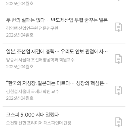
2026년 04월호
두 번의 실패는 없다… 반도체산업 부활 꿈꾸는 일본
김양팽 산업연구원 전문연구원
2026년 04월호
일본, 조선업 재건에 총력… 우리도 안보 관점에서
조선업 지원 강화해야
양종서 서울대 조선해양공학과 객원교수
2026년 04월호
“한국의 저성장, 일본과는 다르다… 성장의 핵심은
건설업과 관광산업 육성”
김현철 서울대 국제대학원 교수
2026년 04월호
코스피 5 ,000 시대 열렸다
오건영 신한 프리미어 패스파인더 단장