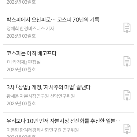
2026년 03월호
박스피에서 오천피로… 코스피 70년의 기록
정채희 한경비즈니스 기자
2026년 03월호
코스피는 아직 배고프다
『나라경제』 편집실
2026년 03월호
3차 「상법」 개정, ‘자사주의 마법’ 끝낸다
황세운 자본시장연구원 선임연구위원
2026년 03월호
우리보다 10년 먼저 자본시장 선진화를 추진한 일본과
대만의 3가지 전략
이봉현 한겨레경제사회연구원 연구위원