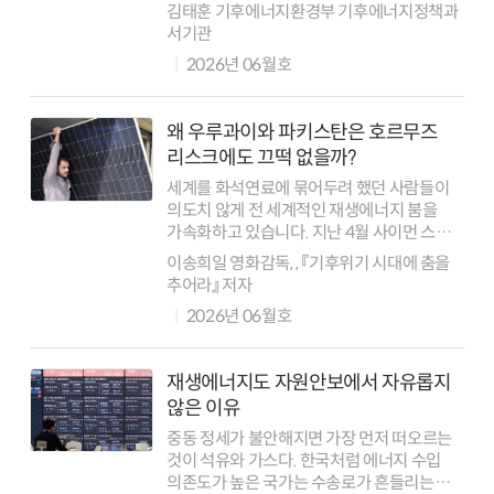
(제2유형), 은하급(제3유형)으로 분류하는
김태훈 기후에너지환경부 기후에너지정책과
카르다쇼프 척도(Kardashev scale)를
서기관
제안한 바 있다. 이 척도의 기저에는 ...
2026년 06월호
왜 우루과이와 파키스탄은 호르무즈
리스크에도 끄떡 없을까?
세계를 화석연료에 묶어두려 했던 사람들이
의도치 않게 전 세계적인 재생에너지 붐을
가속화하고 있습니다. 지난 4월 사이먼 스틸
유엔기후변화협약(UNFCCC) 사무총장이
이송희일 영화감독, , 『기후위기 시대에 춤을
국제에너지기구(IEA)의 국제회의에서 결연한
추어라』 저자
어조로 한 말이다. 경제학자 폴 크루그먼도...
2026년 06월호
재생에너지도 자원안보에서 자유롭지
않은 이유
중동 정세가 불안해지면 가장 먼저 떠오르는
것이 석유와 가스다. 한국처럼 에너지 수입
의존도가 높은 국가는 수송로가 흔들리는