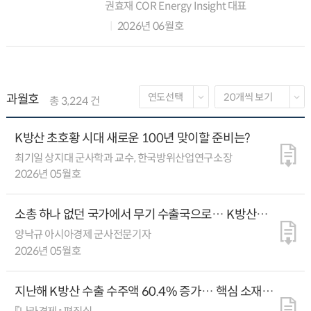
산업을 움직이는 에너지는 대부분 해외에서
권효재 COR Energy Insight 대표
들여온다. 2024년 기준 한국의 에너지 수입
2026년 06월호
의존도는 93%를 넘고, 원유천...
과월호
총 3,224 건
K방산 초호황 시대 새로운 100년 맞이할 준비는?
최기일 상지대 군사학과 교수, 한국방위산업연구소장
2026년 05월호
소총 하나 없던 국가에서 무기 수출국으로… K방산이
진격한 80년
양낙규 아시아경제 군사전문기자
2026년 05월호
지난해 K방산 수출 수주액 60.4% 증가… 핵심 소재
해외 의존은 과제