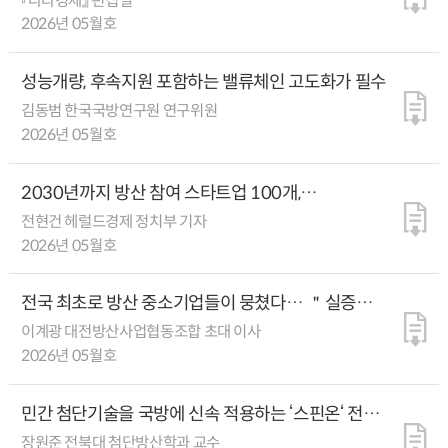
『나라경제』 편집실
2026년 05월호
성능개량, 후속지원 포함하는 밸류체인 고도화가 필수
김동범 한국국방연구원 연구위원
2026년 05월호
2030년까지 방산 참여 스타트업 100개,
벤처천억기업 30개 육성한다
전현건 헤럴드경제 정치부 기자
2026년 05월호
전국 최초로 방산 중소기업들이 뭉쳤다… ＂실증
테스트 환경 확대와 군의 시범구매 제도 도입이
이계광 대전방산사업협동조합 초대 이사
해법입니다＂
2026년 05월호
민간 첨단기술을 국방에 신속 적용하는 ‘스핀온‘ 전략
전면 도입해야
장원준 전북대 첨단방산학과 교수