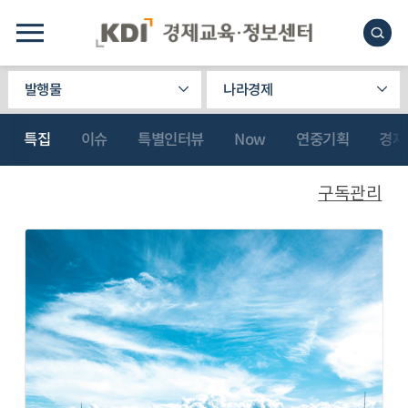
발행물
나라경제
특집
이슈
특별인터뷰
Now
연중기획
경제
구독관리