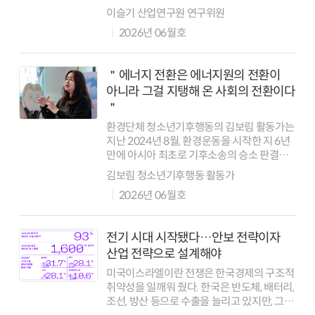
순간 전력 수급, 산업 생산, 물가가 동시에
이슬기 산업연구원 연구위원
영향을 받기 때문이다. 이런 점에서 태양광과
2026년 06월호
풍력은 화석연료 의존도를 낮추는 중요한 ...
＂에너지 전환은 에너지원의 전환이
아니라 그걸 지탱해 온 사회의 전환이다
＂
환경단체 청소년기후행동의 김보림 활동가는
지난 2024년 8월, 환경운동을 시작한 지 6년
만에 아시아 최초로 기후소송의 승소 판결을
받아 들었다. 헌법재판소가
김보림 청소년기후행동 활동가
청소년기후행동이 2020년 제기한 청소년
2026년 06월호
기후소송을 비롯해 2021년의 시민 기후소송,
20...
전기 시대 시작됐다…안보 전략이자
산업 전략으로 설계해야
미국이스라엘이란 전쟁은 한국경제의 구조적
취약성을 일깨워 줬다. 한국은 반도체, 배터리,
조선, 방산 등으로 수출을 늘리고 있지만, 그