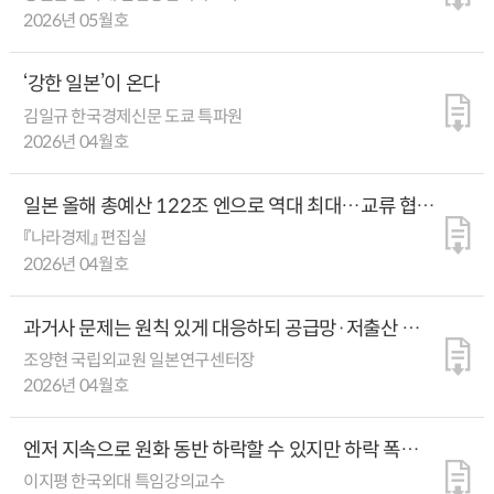
2026년 05월호
‘강한 일본’이 온다
김일규 한국경제신문 도쿄 특파원
2026년 04월호
일본 올해 총예산 122조 엔으로 역대 최대…교류 협력
필요 분야 1순위는 ‘경제·기술
『나라경제』 편집실
2026년 04월호
과거사 문제는 원칙 있게 대응하되 공급망·저출산 등
공통 문제엔 긴밀한 협력을
조양현 국립외교원 일본연구센터장
2026년 04월호
엔저 지속으로 원화 동반 하락할 수 있지만 하락 폭은
제한적일 것
이지평 한국외대 특임강의교수