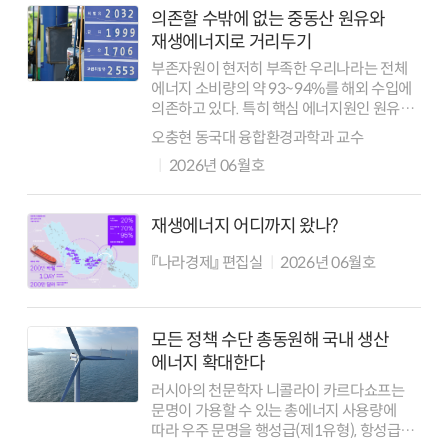
의존할 수밖에 없는 중동산 원유와
재생에너지로 거리두기
부존자원이 현저히 부족한 우리나라는 전체
에너지 소비량의 약 93~94%를 해외 수입에
의존하고 있다. 특히 핵심 에너지원인 원유의
수입은 중동 지역에 대한 편중이 심하다.
오충현 동국대 융합환경과학과 교수
우리나라의 중동산 원유 의존도는 2024년
2026년 06월호
기준 70~72% 수준에 달한다. 20...
재생에너지 어디까지 왔나?
『나라경제』 편집실
2026년 06월호
모든 정책 수단 총동원해 국내 생산
에너지 확대한다
러시아의 천문학자 니콜라이 카르다쇼프는
문명이 가용할 수 있는 총에너지 사용량에
따라 우주 문명을 행성급(제1유형), 항성급