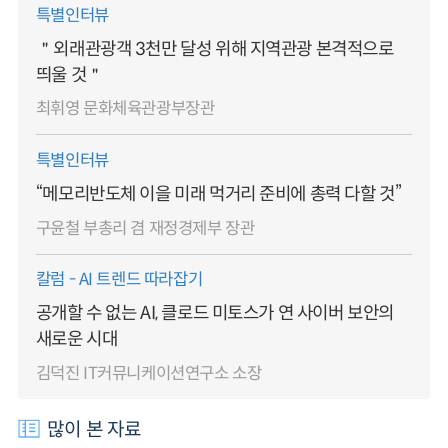
특별인터뷰
＂외래관광객 3천만 달성 위해 지역관광 본격적으로
띄울 것＂
최휘영 문화체육관광부장관
특별인터뷰
“메모리반도체 이을 미래 먹거리 준비에 총력 다할 것”
구윤철 부총리 겸 재정경제부 장관
칼럼 - AI 트렌드 따라잡기
공개할 수 없는 AI, 클로드 미토스가 연 사이버 보안의
새로운 시대
김덕진 IT커뮤니케이션연구소 소장
많이 본 자료