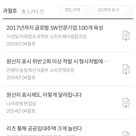
과월호
총 1,791 건
2017년까지 글로벌 SW전문기업 100개 육성
서성일 미래창조과학부 소프트웨어융합과장
2014년 04월호
원산지 표시 위반 2회 이상 적발 시 형사처벌에
과징금도 부과
안용덕 농림축산식품부 소비정책과장
2014년 04월호
원산지 표시제도, 이렇게 달라집니다
나라경제 편집실
2014년 04월호
리츠 통해 공공임대주택 크게 늘린다