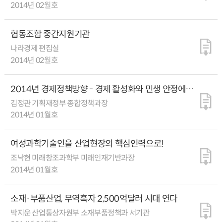
2014년 02월호
협동조합 중간지원기관
나라경제 편집실
2014년 02월호
2014년 경제정책방향 - 경제 활성화와 민생 안정에
역점
김정관 기획재정부 종합정책과장
2014년 01월호
여성과학기술인을 산업현장의 핵심인력으로!
조낙현 미래창조과학부 미래인재기반과장
2014년 01월호
소재·부품산업, 무역흑자 2,500억달러 시대 연다
박지운 산업통상자원부 소재부품정책과 서기관