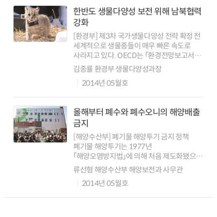
한반도 생물다양성 보전 위해 남북협력
강화
[환경부] 제3차 국가생물다양성 전략 확정 전
세계적으로 생물종들이 매우 빠른 속도로
사라지고 있다. OECD는 「환경전망보고서」
에서 2050년에는 육상생물의 다양성은 10%
김종률 환경부 생물다양성과장
가, 생물다양성이 풍부한 지역은 13%가
2014년 05월호
감소하며, 이로 인한 경제적 손실은 연간...
올해부터 폐수와 폐수오니의 해양배출
금지
[해양수산부] 폐기물 해양투기 금지 정책
폐기물 해양투기는 1977년
「해양오염방지법」에 의해 처음 제도화됐으며,
2007년부터 「해양환경관리법」에 의해
류선형 해양수산부 해양보전과 사무관
운용되고 있다. 원칙적으로 폐기물
2014년 05월호
해양투기는 금지돼 있으나, 폐기물 육상처리
부담 경감 및 하천연안 ...