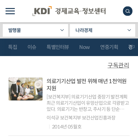
발행물
나라경제
특집
이슈
특별인터뷰
Now
연중기획
경제
구독관리
의료기기산업 발전 위해 매년 1천억원
지원
[보건복지부] 의료기기산업 중장기 발전계획
최근 의료기기산업이 유망산업으로 각광받고
있다. 의료기기는 반창고, 주사기 등 단순
소모품부터 MRI, CT, 로봇수술기 등 최첨단
이석규 보건복지부 보건산업진흥과장
전자의료기기까지 다양한 제품군을 형성하고
2014년 05월호
있어 기업의 시장진입이 용이하며, 의료...