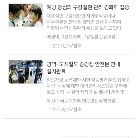
예방 중심의 구강질환 관리 강화에 집중
대표적인 구강질환인 치아우식증이나
치주질환은 한번 발생하면 평생 지속되며
악화되는 만성질환의 특성을 보이고 있다.
따라서 사전예방이 무엇보다 중요하다. 이를
배경택 보건복지부 구강생활건강과장
위해 정부는 대상자별 맞춤형 교육·홍보
2017년 07월호
자료를 개발하고 가정, 어린이집, 유치원, 학교,
시설 등...
광역·도시철도 승강장 안전문 연내
설치완료
철도차량 등록제와 시설 성능평가를 도입하고
차량·시설에 대한 이력관리시스템을 구축해
철도 차량·시설의 제작과 설계부터 운영 및
폐기에 이르기까지 모든 과정에서 체계적인
박건수 국토교통부 철도안전정책과장
관리를 강화한다. 철도차량 중 주요 부품에
2017년 07월호
대해서는 교체주기를 강화하고, 과학적
기법을...