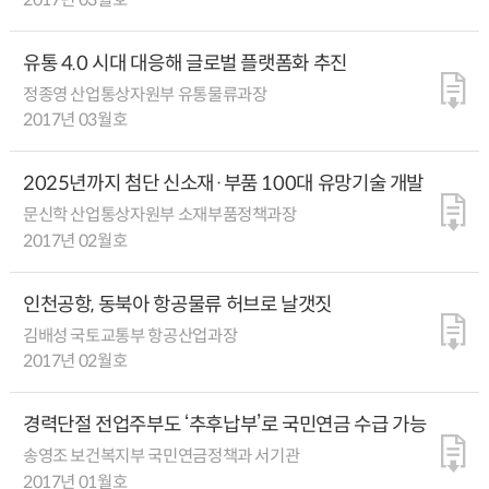
유통 4.0 시대 대응해 글로벌 플랫폼화 추진
정종영 산업통상자원부 유통물류과장
2017년 03월호
2025년까지 첨단 신소재·부품 100대 유망기술 개발
문신학 산업통상자원부 소재부품정책과장
2017년 02월호
인천공항, 동북아 항공물류 허브로 날갯짓
김배성 국토교통부 항공산업과장
2017년 02월호
경력단절 전업주부도 ‘추후납부’로 국민연금 수급 가능
송영조 보건복지부 국민연금정책과 서기관
2017년 01월호