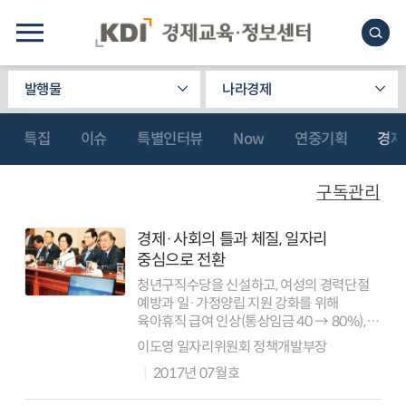
발행물
나라경제
특집
이슈
특별인터뷰
Now
연중기획
경제
구독관리
경제·사회의 틀과 체질, 일자리
중심으로 전환
청년구직수당을 신설하고, 여성의 경력단절
예방과 일·가정양립 지원 강화를 위해
육아휴직 급여 인상(통상임금 40 → 80%),
배우자 출산휴가기간 확대, 불필요한 야근
이도영 일자리위원회 정책개발부장
줄이기, 퇴근 후 업무연락 자제, 유연근무 확대
2017년 07월호
등 ‘근무혁신 10대 제안’을 실천하는...