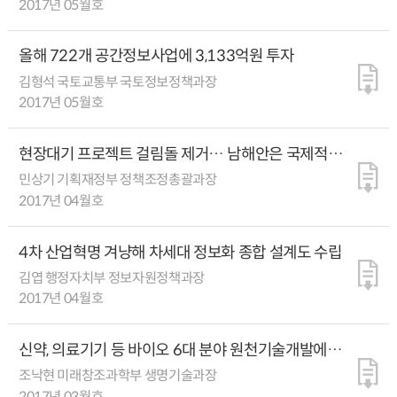
2017년 05월호
올해 722개 공간정보사업에 3,133억원 투자
김형석 국토교통부 국토정보정책과장
2017년 05월호
현장대기 프로젝트 걸림돌 제거… 남해안은 국제적
관광거점으로 육성
민상기 기획재정부 정책조정총괄과장
2017년 04월호
4차 산업혁명 겨냥해 차세대 정보화 종합 설계도 수립
김엽 행정자치부 정보자원정책과장
2017년 04월호
신약, 의료기기 등 바이오 6대 분야 원천기술개발에
3,157억원 지원
조낙현 미래창조과학부 생명기술과장
2017년 03월호