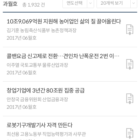
과월호
총 1,932 건
10조9,069억원 지원해 농어업인 삶의 질 끌어올린다
김기훈 농림축산식품부 농촌정책과장
2017년 06월호
콜밴요금 신고제로 전환…견인차 난폭운전 2번 이상
자격 취소
이주열 국토교통부 물류산업과장
2017년 06월호
창업기업에 3년간 80조원 집중 공급
안창국 금융위원회 산업금융과장
2017년 06월호
로봇기구개발기사 자격 만든다
최선용 고용노동부 직업능력평가과 사무관