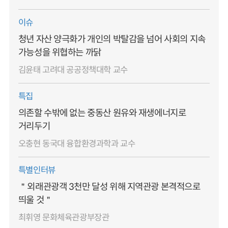
이슈
청년 자산 양극화가 개인의 박탈감을 넘어 사회의 지속
가능성을 위협하는 까닭
김윤태 고려대 공공정책대학 교수
특집
의존할 수밖에 없는 중동산 원유와 재생에너지로
거리두기
오충현 동국대 융합환경과학과 교수
특별인터뷰
＂외래관광객 3천만 달성 위해 지역관광 본격적으로
띄울 것＂
최휘영 문화체육관광부장관