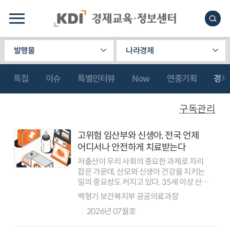
발행물
나라경제
특집
이슈
특별인터뷰
Now
연중기획
경제
구독관리
고위험 임산부와 신생아, 전국 언제
어디서나 안전하게 치료받는다
저출산이 우리 사회의 중요한 과제로 자리
잡은 가운데, 산모와 신생아 건강을 지키는
일의 중요성도 커지고 있다. 35세 이상 산모
비중이 2014년 21.6%에서 2024년 35.9%
백형기 보건복지부 공공의료과장
로 높아졌고, 37주 미만 조산아(미숙아) 출생
2026년 07월호
비율 역시 같은 기간 6...