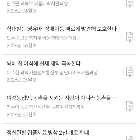
안주란 교육부 국립대학지원과장
2026년 06월호
학대받는 영유아·장애아동 빠르게 발견해 보호한다
모두순 보건복지부 아동학대대응과장
2026년 06월호
뇌에 칩 이식해 신체 제약 극복한다
이주헌 과학기술정보통신부 첨단바이오기술과장
2026년 05월호
여성농업인, 농촌을 지키는 사람이 아니라 농촌을
변화시키는 주체로
최수아 농림축산식품부 농촌여성정책과장
2026년 05월호
정신질환 집중치료 병상 2천 개로 확대