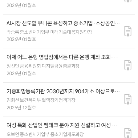
2026년 01월호
AI시장 선도할 유니콘 육성하고 중소기업·소상공인의
AI 활용률 높인다
박승록 중소벤처기업부 미래기술대응지원단장
2026년 01월호
이제 어느 은행 영업점에서든 다른 은행 계좌 조회·
이체할 수 있다
정선인 금융위원회 디지털금융총괄과장
2026년 01월호
기증희망등록기관 2030년까지 904개소 이상으로
확대한다
김희선 보건복지부 혈액장기정책과장
2025년 12월호
여성 특화 산업인 펨테크 분야 지원 신설하고 여성 전용
모태펀드에 매년 100억 원 출자
오보언 중소벤처기업부 중소기업제도과장