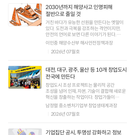
2030년까지 해양사고 인명피해
절반으로 줄일 것
거친 바다가 유능한 선원을 만든다는 옛말이
있다. 도전과 극복을 강조하는 격언이지만,
안전의 언어로 보면 다른 이야기가 된다.
현실에서는 바다가 거칠 땐 애당초 출항하지
이민중 해양수산부 해사안전정책과장
않는 것이 최선이다. 극복보다 예방에,
2026년 07월호
도전보다 신중함에 가까운 가치가 안전이기
때문...
대전, 대구, 광주, 울산 등 10개 창업도시
전국에 만든다
창업도시 조성 프로젝트는 물리적 공간
조성을 넘어 인재, 자본, 기술이 결합해 새로운
혁신을 창출하는 작업이다. 창업가들이
지역에 안정적으로 정착할 수 있는 환경을
남정렬 중소벤처기업부 창업생태계과장
유기적으로 만들어 지역 창업생태계의 체질을
2026년 07월호
구조적으로 개선하는 장기 프로젝트다.
창업도시 ...
기업집단 공시, 투명성 강화하고 정보