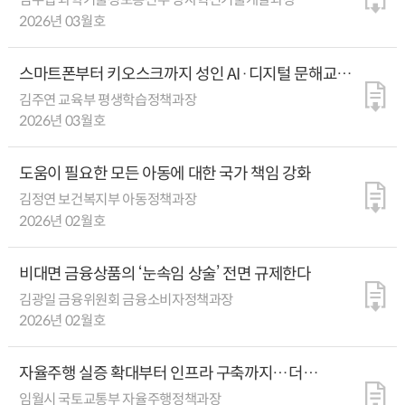
2026년 03월호
스마트폰부터 키오스크까지 성인 AI·디지털 문해교육
확대
김주연 교육부 평생학습정책과장
2026년 03월호
도움이 필요한 모든 아동에 대한 국가 책임 강화
김정연 보건복지부 아동정책과장
2026년 02월호
비대면 금융상품의 ‘눈속임 상술’ 전면 규제한다
김광일 금융위원회 금융소비자정책과장
2026년 02월호
자율주행 실증 확대부터 인프라 구축까지…더
안전하고 편리한 이동 환경 만든다
임월시 국토교통부 자율주행정책과장