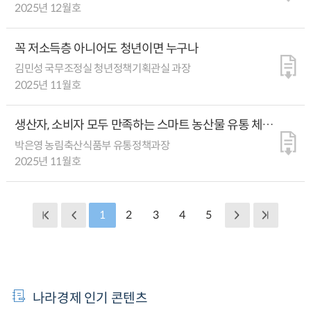
2025년 12월호
꼭 저소득층 아니어도 청년이면 누구나
김민성 국무조정실 청년정책기획관실 과장
2025년 11월호
생산자, 소비자 모두 만족하는 스마트 농산물 유통 체계
구축
박은영 농림축산식품부 유통정책과장
2025년 11월호
1
2
3
4
5
나라경제 인기 콘텐츠