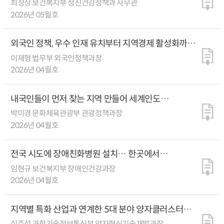
최정상 보건복지부 정신건강정책과 사무관
2026년 05월호
외국인 정책, 우수 인재 유치부터 지역경제 활성화까지
국가전략으로 접근
이재형 법무부 외국인정책과장
2026년 04월호
내국인들이 먼저 찾는 지역 만들어 세계인도
불러들인다
박미경 문화체육관광부 관광정책과장
2026년 04월호
전국 시도에 장애친화병원 설치… 한곳에서
진료받는다
임현규 보건복지부 장애인건강과장
2026년 04월호
지역별 특화 산업과 연계한 5대 분야 양자클러스터
조성한다
심주섭 과학기술정보통신부 양자혁신기술개발과장