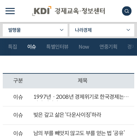
발행물
나라경제
특집
이슈
특별인터뷰
Now
연중기획
경제
구분
제목
1997년ㆍ2008년 경제위기로 한국경제는
이슈
이미 저성장
빚은 갚고 삶은 ‘다운사이징’하라
이슈
남의 부를 빼앗지 않고도 부를 얻는 법 ‘공유’
이슈