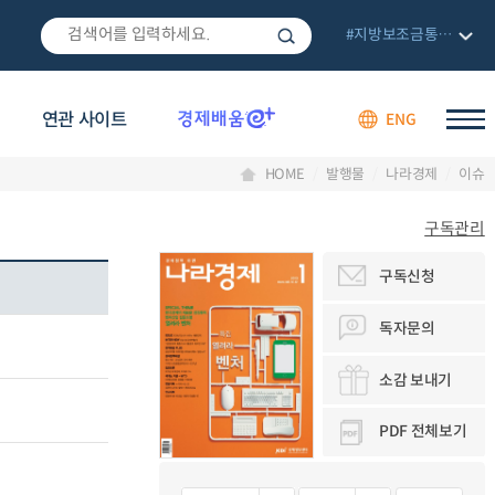
#지방보조금통합관리망
연관 사이트
ENG
HOME
발행물
나라경제
이슈
구독관리
구독신청
독자문의
소감 보내기
PDF 전체보기