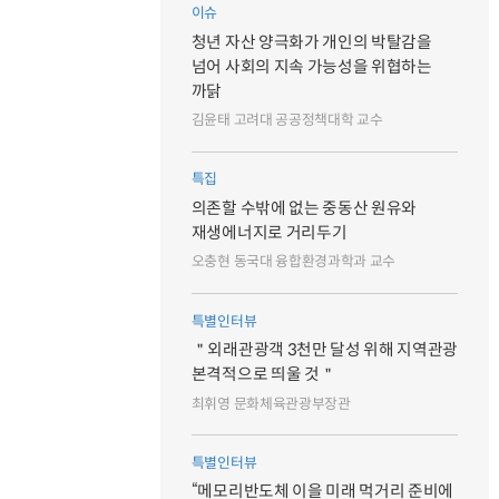
이슈
청년 자산 양극화가 개인의 박탈감을
넘어 사회의 지속 가능성을 위협하는
까닭
김윤태 고려대 공공정책대학 교수
특집
의존할 수밖에 없는 중동산 원유와
재생에너지로 거리두기
오충현 동국대 융합환경과학과 교수
특별인터뷰
＂외래관광객 3천만 달성 위해 지역관광
본격적으로 띄울 것＂
최휘영 문화체육관광부장관
특별인터뷰
“메모리반도체 이을 미래 먹거리 준비에