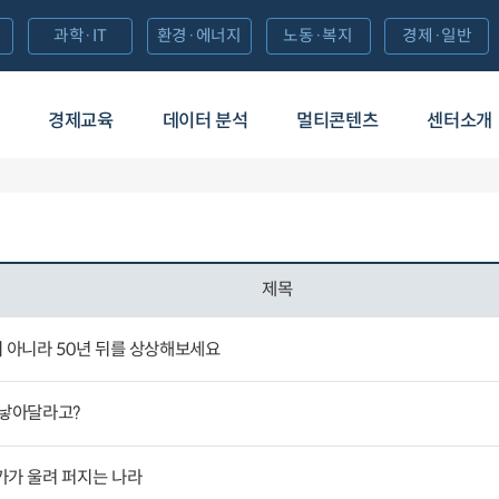
과학·IT
환경·에너지
노동·복지
경제·일반
경제교육
데이터 분석
멀티콘텐츠
센터소개
제목
 아니라 50년 뒤를 상상해보세요
 낳아달라고?
가가 울려 퍼지는 나라