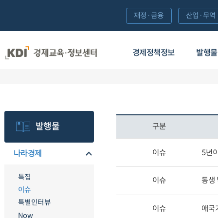
재정·금융
산업·무역
경제정책정보
발행물
발행물
구분
이슈
5년이
나라경제
특집
이슈
동생
이슈
특별인터뷰
이슈
애국
Now