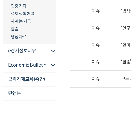
연중기획
이슈
‘밥상
경제정책해설
세계는 지금
이슈
‘인구
칼럼
영상자료
이슈
‘한마
e경제정보리뷰
이슈
‘힐링
Economic Bulletin
이슈
모두 
클릭경제교육(종간)
단행본