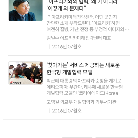
“아프리카와의 협력, ‘왜’가 아니라
‘어떻게’의 문제다”
？아프리카미래전략센터, 어떤 곳인지
간단한 소개 부탁드린다. ‘아프리카’하면
여전히 질병, 가난, 전쟁 등 부정적 이미지와
함께 4D(difficult, dirty, dangerous and
김일수 아프리카미래전략센터 대표
distant)의 대륙이라는 인식이 강할 것이다.
2016년 07월호
아프리카미래전...
‘찾아가는’ 서비스 제공하는 새로운
한국형 개발협력 모델
박근혜 대통령의 아프리카 순방을 계기로
에티오피아, 우간다, 케냐에 새로운 한국형
개발협력 모델인 ‘코리아에이드(Korea
Aid)’가 출범했다. 코리아에이드는 수원국의
고영걸 외교부 개발협력과 외무서기관
소외계층을 찾아가 보건을 중심으로 음식,
2016년 07월호
문화 등의 복합서비스를 제공하는 것을
특징으...