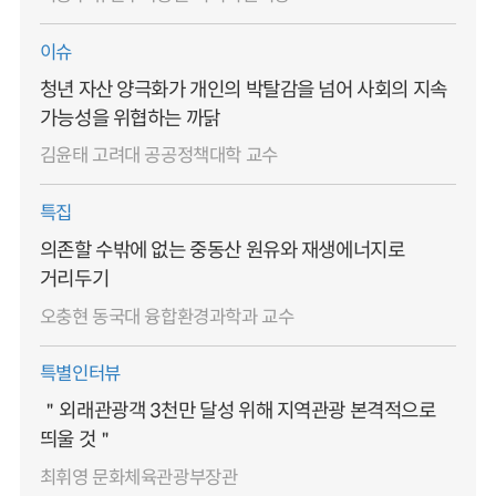
이슈
청년 자산 양극화가 개인의 박탈감을 넘어 사회의 지속
가능성을 위협하는 까닭
김윤태 고려대 공공정책대학 교수
특집
의존할 수밖에 없는 중동산 원유와 재생에너지로
거리두기
오충현 동국대 융합환경과학과 교수
특별인터뷰
＂외래관광객 3천만 달성 위해 지역관광 본격적으로
띄울 것＂
최휘영 문화체육관광부장관