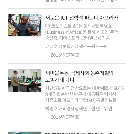
중소기업이었다. 820억원(6,877만달러)의
수출 성과를 이뤘는데 놀라운 것은 1대1 ...
새로운 ICT 전략적 파트너 아프리카
『이코노미스트』紙는 올해 4월 특별호
(Business in Africa)를 통해 제조업, 무역,
중산층, 디아스포라, 모바일금융기술,
전자상거래 등 총 10개 주제로 아프리카의
유성훈 정보통신정책연구원 연구원
비즈니스 환경을 분석했다. 해당 호는 많은
2016년 07월호
장애요소와 위험성을 내포하고 있음에...
새마을운동, 국제사회 농촌개발의
모범사례 되다
지난 5월 한국 정상으로는 네 번째로 아프리카
3개국을 순방한 박근혜 대통령은 역사상
처음으로 아프리카연합(AU) 특별연설을 통해
한국의 협력비전과 포괄적 협력방향을
박영호 대외경제정책연구원 연구위원
제시했다. 그동안의 정상방문과는 달리
2016년 07월호
자원외교 등 특정현안에서 벗어나 경제, 개발,
외교...