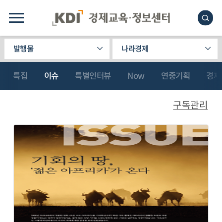
발행물
나라경제
특집
이슈
특별인터뷰
Now
연중기획
경제
구독관리