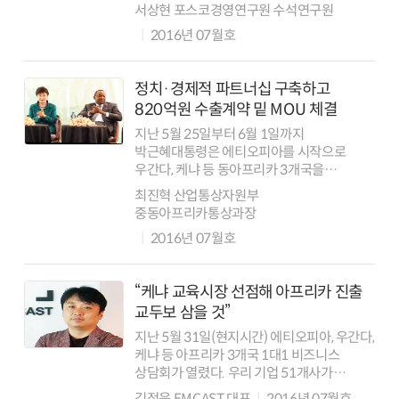
대륙이다. 과거 정치적 후진성과 기아와
서상현 포스코경영연구원 수석연구원
가난으로 인식되던 아프리카는 2000년 이후
2016년 07월호
정치적 안정과 풍부한 자원을 바탕으...
정치·경제적 파트너십 구축하고
820억원 수출계약 밑 MOU 체결
지난 5월 25일부터 6월 1일까지
박근혜대통령은 에티오피아를 시작으로
우간다, 케냐 등 동아프리카 3개국을
순방했다. 아프리카는 인구 11억명에 연평균
최진혁 산업통상자원부
5%대가 넘는 성장세를 지속하는 ‘세계경제의
중동아프리카통상과장
마지막 남은 블루오션’으로 수출시장
2016년 07월호
다변화가 시급한 우리...
“케냐 교육시장 선점해 아프리카 진출
교두보 삼을 것”
지난 5월 31일(현지시간) 에티오피아, 우간다,
케냐 등 아프리카 3개국 1대1 비즈니스
상담회가 열렸다. 우리 기업 51개사가
참여했고, 이중 92%(47개사)가
김정웅 EMCAST 대표
2016년 07월호