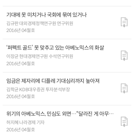
기대에 못 미치거나 국회에 묶여 있거나
김규판 대외경제정책연구원 연구위원
2016년 04월호
‘퍼펙트 골드’ 못 맞추고 있는 아베노믹스의 화살
이장균 현대경제연구원 수석연구위원
2016년 04월호
임금은 제자리에 디플레 기대심리까지 높아져
김학균 KDB대우증권 투자분석부장
2016년 04월호
위기의 아베노믹스, 민심도 외면…“달라진 게 아무것도
없다”
허지혜 나라경제 기자
2016년 04월호