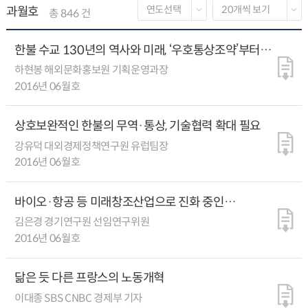
과월호
총 846 건
한불 수교 130년의 역사와 미래, ‘우호통상조약’부터
‘상호교류의 해’까지
하현봉 해외문화홍보원 기획운영과장
2016년 06월호
상호보완적인 한불의 무역·통상, 기술협력 확대 필요
강유덕 대외경제정책연구원 유럽팀장
2016년 06월호
바이오·항공 등 미래창조산업으로 진화 중인
한불산업협력
김은경 경기연구원 선임연구위원
2016년 06월호
닮은 듯 다른 프랑스의 노동개혁
이대종 SBS CNBC 경제부 기자