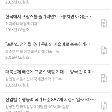
2016년 06월호
한국에서 프랑스를 즐기려면?···놓치면 아쉬운
행사들
허지혜 나라경제 기자
2016년 06월호
“프랑스 전역을 우리 문화의 이슬비로 촉촉하게
적셨다”
최준호 한불 상호교류의 해 예술감독
2016년 06월호
대북문제 해결에 프랑스 역할 기대···양국 간 이미지
제고 강화돼야
김민정 서울시립대 국제관계학과 교수
2016년 06월호
산업별 수행능력 국가표준 887개 지정…일-자격-
교육-고용 선순환 노린다
김상진 한국직업능력개발원 NCS센터 팀장