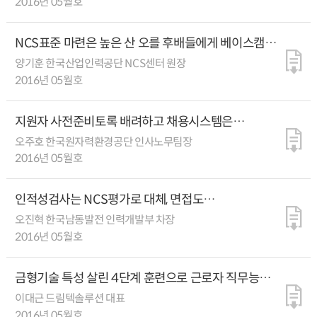
2016년 05월호
NCS표준 마련은 높은 산 오를 후배들에게 베이스캠프
지어주는 것
양기훈 한국산업인력공단 NCS센터 원장
2016년 05월호
지원자 사전준비토록 배려하고 채용시스템은
직무중심으로 정교화
오주호 한국원자력환경공단 인사노무팀장
2016년 05월호
인적성검사는 NCS평가로 대체, 면접도
경험중심체계로 표준화시켜
오진혁 한국남동발전 인력개발부 차장
2016년 05월호
금형기술 특성 살린 4단계 훈련으로 근로자 직무능력
향상돼
이대근 드림텍솔루션 대표
2016년 05월호