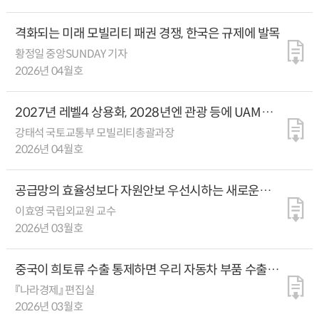
격화되는 미래 모빌리티 패권 경쟁, 한국은 규제에 발목
황정일 중앙SUNDAY 기자
2026년 04월호
2027년 레벨4 상용화, 2028년엔 관광 등에 UAM
우선 도입
강태석 국토교통부 모빌리티총괄과장
2026년 04월호
공급망의 효율성보다 자원안보 우선시하는 새로운
무역질서 형성 중
이효영 국립외교원 교수
2026년 03월호
중국이 희토류 수출 통제하면 우리 자동차 부품 수출액
24.2% 감소
『나라경제』 편집실
2026년 03월호