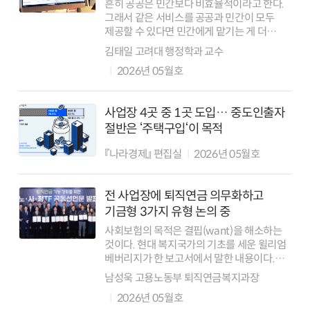
흔히 공공은 민간보다 비효율적이라고 한다.
그래서 같은 서비스를 공공과 민간이 모두
제공할 수 있다면 민간에게 맡기는 게 더
효율적이라고 한다. 특히 금융은 민간 영역
김태일 고려대 행정학과 교수
중에서도 극도의 효율성을 추구한다. 그
2026년 05월호
때문에 통화를 발행하는 한국은행 같은 공적
기능...
사업장 4곳 중 1곳 도입… 중도인출자
절반은 ‘주택구입‘이 목적
『나라경제』 편집실
2026년 05월호
전 사업장에 퇴직연금 의무화하고
기금형 3가지 유형 논의 중
사회보험의 목적은 결핍(want)을 해소하는
것이다. 현대 복지국가의 기초를 세운 윌리엄
베버리지가 한 보고서에서 말한 내용이다.
오늘날 대한민국 노동자들에게 가장 절박한
남성욱 고용노동부 퇴직연금복지과장
결핍은 단연 준비되지 않은 노후다. 퇴직연금
2026년 05월호
적립금 500조 원 시대를 앞둔 지금,...