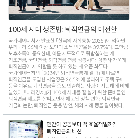
100세 시대 생존법: 퇴직연금의 대전환
국가데이터처가 발표한 「한국의 사회동향 2025」에 의하면
우리나라 66세 이상 노인의 소득 빈곤율은 39.7%다. 그만큼
노후소득이 중요한데, 이를 제도적으로 뒷받침하는 게
기초연금, 국민연금, 퇴직연금 연금 삼총사다. 삼총사 가운데
퇴직연금이 제 역할을 못 하고 있는 게 요즘 화두다.
국가데이터처의 「2024년 퇴직연금통계 결과」에 따르면
퇴직연금을 도입한 사업장은 26.5%에 불과하고 주택 구매
등을 이유로 퇴직연금을 중도 인출하는 사람이 지난해에 비해
늘었다. 『나라경제』가 100세 시대를 잘 살기 위한 준비물인
퇴직연금 제도를 살펴보면서 예고된 정책 변화, 퇴직연금
기금화 논란, 퇴직연금 운용 방안, 해외 사례 등을 알아봤다.
민간이 공공보다 꼭 효율적일까?
퇴직연금의 배신