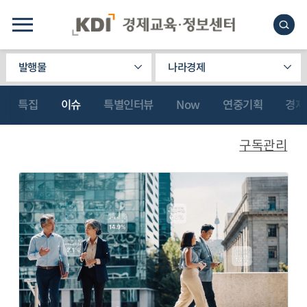
발행물
나라경제
특집
이슈
특별인터뷰
Now
연중기획
경제
구독관리