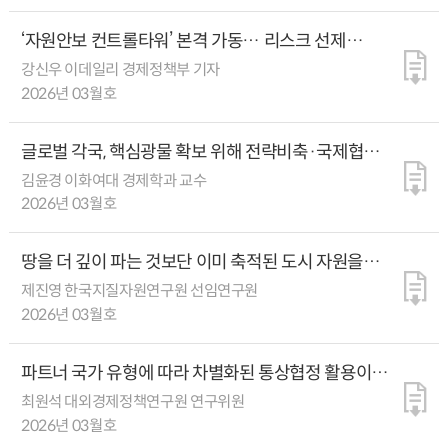
‘자원안보 컨트롤타워’ 본격 가동… 리스크 선제
관리한다
강신우 이데일리 경제정책부 기자
2026년 03월호
글로벌 각국, 핵심광물 확보 위해 전략비축·국제협력
강화
김윤경 이화여대 경제학과 교수
2026년 03월호
땅을 더 깊이 파는 것보단 이미 축적된 도시 자원을
정밀하게 되살려야
제진영 한국지질자원연구원 선임연구원
2026년 03월호
파트너 국가 유형에 따라 차별화된 통상협정 활용이
중요
최원석 대외경제정책연구원 연구위원
2026년 03월호