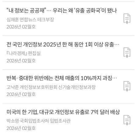
“내 정보는 공공재”… 우리는 왜 ‘유출 공화국’이 됐나
심재훈 연합뉴스 테크부장
2026년 02월호
전 국민 개인정보 2025년 한 해 동안 1회 이상 유출된
셈
『나라경제』 편집실
2026년 02월호
반복·중대한 위반에는 전체 매출의 10%까지 과징금
부과한다
고낙준 개인정보보호위원회 신기술개인정보과장
2026년 02월호
미국의 한 기업, 대규모 개인정보 유출로 7억 달러 배상
박소영 국회입법조사처 입법조사관
2026년 02월호