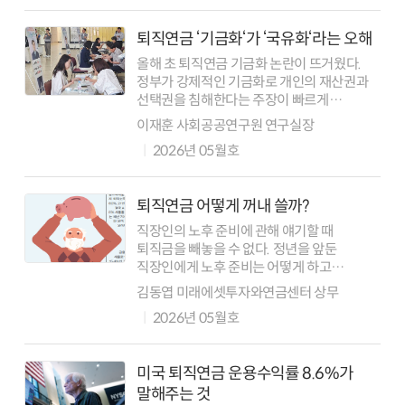
퇴직연금 ‘기금화‘가 ‘국유화‘라는 오해
올해 초 퇴직연금 기금화 논란이 뜨거웠다.
정부가 강제적인 기금화로 개인의 재산권과
선택권을 침해한다는 주장이 빠르게
퍼져나갔다. 여기에 퇴직연금 의무화나
이재훈 사회공공연구원 연구실장
퇴직연금공단 신설 논의까지 섞이면서 기금화
2026년 05월호
=국유화라는 오해가 더해졌다. 지난 2월
퇴직연금 노사정 ...
퇴직연금 어떻게 꺼내 쓸까?
직장인의 노후 준비에 관해 얘기할 때
퇴직금을 빼놓을 수 없다. 정년을 앞둔
직장인에게 노후 준비는 어떻게 하고
있느냐고 물어보면, 사는 집과 국민연금을
김동엽 미래에셋투자와연금센터 상무
빼면 남는 건 퇴직금밖에 없다고 답하는
2026년 05월호
이들이 의외로 많다. 그렇다면 퇴직금은 언제,
어떻게 받아야 ...
미국 퇴직연금 운용수익률 8.6%가
말해주는 것