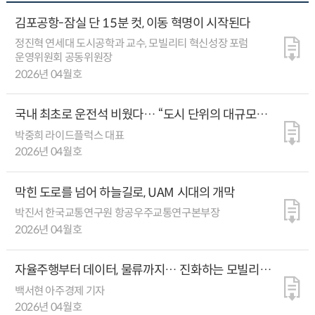
김포공항-잠실 단 15분 컷, 이동 혁명이 시작된다
정진혁 연세대 도시공학과 교수, 모빌리티 혁신성장 포럼
운영위원회 공동위원장
2026년 04월호
국내 최초로 운전석 비웠다… “도시 단위의 대규모
무인 자율주행 상용화를 향해 달립니다”
박중희 라이드플럭스 대표
2026년 04월호
막힌 도로를 넘어 하늘길로, UAM 시대의 개막
박진서 한국교통연구원 항공우주교통연구본부장
2026년 04월호
자율주행부터 데이터, 물류까지… 진화하는 모빌리티
플랫폼
백서현 아주경제 기자
2026년 04월호