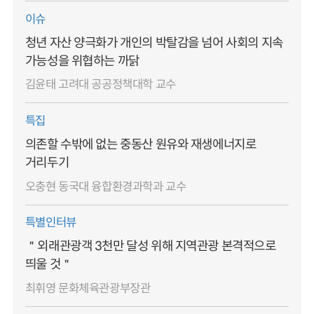
이슈
청년 자산 양극화가 개인의 박탈감을 넘어 사회의 지속
가능성을 위협하는 까닭
김윤태 고려대 공공정책대학 교수
특집
의존할 수밖에 없는 중동산 원유와 재생에너지로
거리두기
오충현 동국대 융합환경과학과 교수
특별인터뷰
＂외래관광객 3천만 달성 위해 지역관광 본격적으로
띄울 것＂
최휘영 문화체육관광부장관