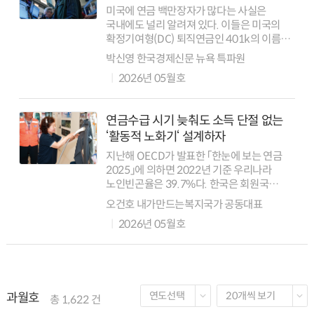
미국에 연금 백만장자가 많다는 사실은
국내에도 널리 알려져 있다. 이들은 미국의
확정기여형(DC) 퇴직연금인 401k의 이름을
따 401k 밀리어네어라고 불린다. 글로벌
박신영 한국경제신문 뉴욕 특파원
자산운용사 피델리티에 따르면 지난해 3분기
2026년 05월호
기준 401k 계좌에 100만 달러 이상...
연금수급 시기 늦춰도 소득 단절 없는
‘활동적 노화기‘ 설계하자
지난해 OECD가 발표한 「한눈에 보는 연금
2025」에 의하면 2022년 기준 우리나라
노인빈곤율은 39.7%다. 한국은 회원국
중에서 노인빈곤율이 가장 높고 OECD 평균
오건호 내가만드는복지국가 공동대표
14.8%의 2.7배에 달한다. 특히 빈곤율은
2026년 05월호
고령으로 갈수록 더 높아진다. 6...
과월호
총 1,622 건