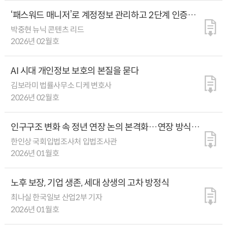
‘패스워드 매니저’로 계정정보 관리하고 2단계 인증도
켜두세요
박중현 뉴닉 콘텐츠 리드
2026년 02월호
AI 시대 개인정보 보호의 본질을 묻다
김보라미 법률사무소 디케 변호사
2026년 02월호
인구구조 변화 속 정년 연장 논의 본격화…연장 방식,
임금체계 개편, 청년고용 영향이 쟁점
한인상 국회입법조사처 입법조사관
2026년 01월호
노후 보장, 기업 생존, 세대 상생의 고차 방정식
최나실 한국일보 산업2부 기자
2026년 01월호