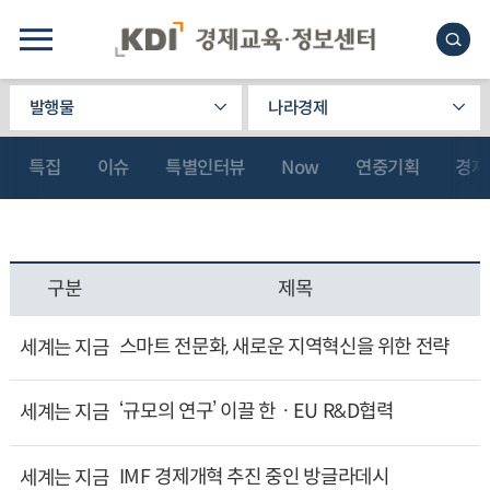
발행물
나라경제
특집
이슈
특별인터뷰
Now
연중기획
경제
구분
제목
스마트 전문화, 새로운 지역혁신을 위한 전략
세계는 지금
‘규모의 연구’ 이끌 한ㆍEU R&D협력
세계는 지금
IMF 경제개혁 추진 중인 방글라데시
세계는 지금