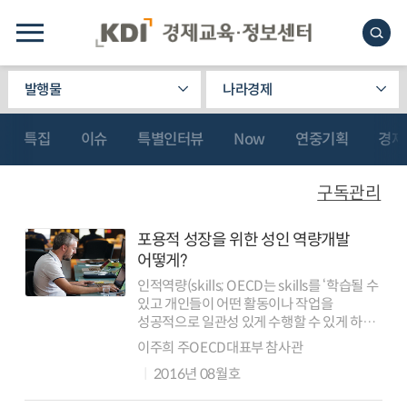
발행물
나라경제
특집
이슈
특별인터뷰
Now
연중기획
경제
구독관리
포용적 성장을 위한 성인 역량개발
어떻게?
인적역량(skills; OECD는 skills를 ‘학습될 수
있고 개인들이 어떤 활동이나 작업을
성공적으로 일관성 있게 수행할 수 있게 하며
학습을 통해 개발하고 확장시킬 수 있는 지식,
이주희 주OECD대표부 참사관
특성 및 능력들의 집합’으로 정의)은 21세기
2016년 08월호
개인의 삶의 질과 ...