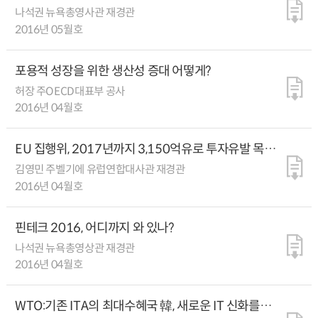
나석권 뉴욕총영사관 재경관
2016년 05월호
포용적 성장을 위한 생산성 증대 어떻게?
허장 주OECD대표부 공사
2016년 04월호
EU 집행위, 2017년까지 3,150억유로 투자유발 목표
제시
김영민 주벨기에 유럽연합대사관 재경관
2016년 04월호
핀테크 2016, 어디까지 와 있나?
나석권 뉴욕총영상관 재경관
2016년 04월호
WTO:기존 ITA의 최대수혜국 韓, 새로운 IT 신화를