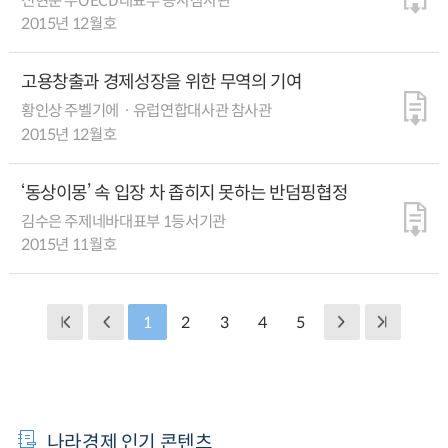
신현준 주OECD대표부 공사참사관
2015년 12월호
고용창출과 경제성장을 위한 무역의 기여
황인상 주벨기에ㆍ유럽연합대사관 참사관
2015년 12월호
‘동상이몽’ 속 입장 차 좁히지 못하는 반덤핑협정
김수은 주제네바대표부 1등서기관
2015년 11월호
1
2
3
4
5
나라경제 인기 콘텐츠