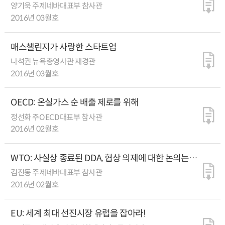
기대한다
양기욱 주제네바대표부 참사관
2016년 03월호
매스챌린지가 사랑한 스타트업
나석권 뉴욕총영사관 재경관
2016년 03월호
OECD: 온실가스 순 배출 제로를 위해
정선화 주OECD대표부 참사관
2016년 02월호
WTO: 사실상 종료된 DDA, 협상 의제에 대한 논의는
계속 진행
김진동 주제네바대표부 참사관
2016년 02월호
EU: 세계 최대 선진시장 유럽을 잡아라!