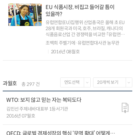
EU 식품시장, 비집고 들어갈 틈이
있을까?
유럽연합(EU)집행위 산업총국은 올해 초 EU
28개 회원국과 미국, 호주, 브라질, 캐나다의
식품음료산업 간 경쟁력을 비교한 「유럽연합
식품음료산업의 경쟁력 위상(the
조백희 주벨기에·유럽연합대사관 농무관
competitive position of the European
2016년 08월호
food and ...
과월호
총 297 건
WTO: 보지 않고 믿는 자는 복되도다
김민선 주제네바대표부 1등서기관
2016년 07월호
OECD: 글로벌 경제성장의 핵심 ‘무역 확대’ 어떻게