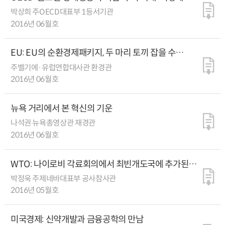
이룰까?
박상희 주OECD대표부 1등서기관
2016년 06월호
EU: EU의 순환경제패키지, 두 마리 토끼 잡을 수
있을까?
주벨기에·유럽연합대사관 환경관
2016년 06월호
뉴욕 거리에서 본 혁신의 기운
나석권 뉴욕총영상관 재경관
2016년 06월호
WTO: 나이로비 각료회의에서 최빈개도국에 추가된
특혜는?
박정욱 주제네바대표부 공사참사관
2016년 05월호
미국경제: 신약개발과 금융공학의 만남