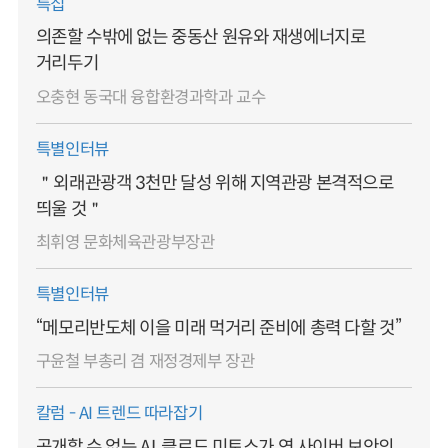
특집
의존할 수밖에 없는 중동산 원유와 재생에너지로
거리두기
오충현 동국대 융합환경과학과 교수
특별인터뷰
＂외래관광객 3천만 달성 위해 지역관광 본격적으로
띄울 것＂
최휘영 문화체육관광부장관
특별인터뷰
“메모리반도체 이을 미래 먹거리 준비에 총력 다할 것”
구윤철 부총리 겸 재정경제부 장관
칼럼 - AI 트렌드 따라잡기
공개할 수 없는 AI, 클로드 미토스가 연 사이버 보안의