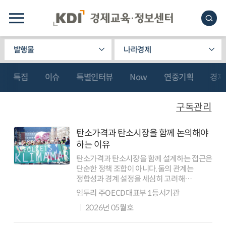
발행물
나라경제
특집
이슈
특별인터뷰
Now
연중기획
경제
구독관리
탄소가격과 탄소시장을 함께 논의해야
하는 이유
탄소가격과 탄소시장을 함께 설계하는 접근은
단순한 정책 조합이 아니다.둘의 관계는
정합성과 경계 설정을 세심히 고려해
설계돼야 한다.이는 기후정책을 비용이 아닌
임두리 주OECD대표부 1등서기관
투자로 전환하는 전략이기도 하다. 최근
2026년 05월호
호르무즈 해협을 둘러싼 긴장이 고조되면서
다시금 에너지...