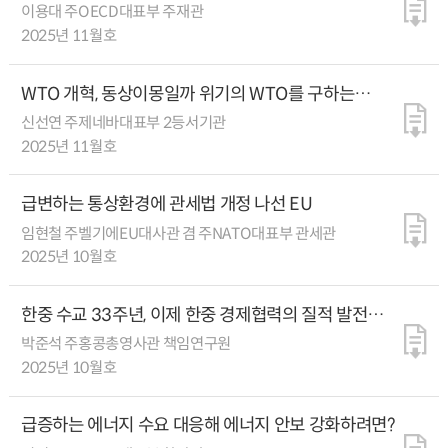
이용대 주OECD대표부 주재관
2025년 11월호
WTO 개혁, 동상이몽일까 위기의 WTO를 구하는
돌파구일까
신선연 주제네바대표부 2등서기관
2025년 11월호
급변하는 통상환경에 관세법 개정 나선 EU
임현철 주벨기에EU대사관 겸 주NATO대표부 관세관
2025년 10월호
한중 수교 33주년, 이제 한중 경제협력의 질적 발전
꾀할 때
박준석 주홍콩총영사관 책임연구원
2025년 10월호
급증하는 에너지 수요 대응해 에너지 안보 강화하려면?