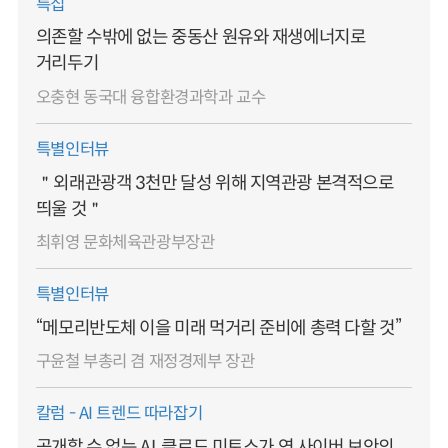
특집
의존할 수밖에 없는 중동산 원유와 재생에너지로
거리두기
오충현 동국대 융합환경과학과 교수
특별인터뷰
＂외래관광객 3천만 달성 위해 지역관광 본격적으로
띄울 것＂
최휘영 문화체육관광부장관
특별인터뷰
“메모리반도체 이을 미래 먹거리 준비에 총력 다할 것”
구윤철 부총리 겸 재정경제부 장관
칼럼 - AI 트렌드 따라잡기
공개할 수 없는 AI, 클로드 미토스가 연 사이버 보안의