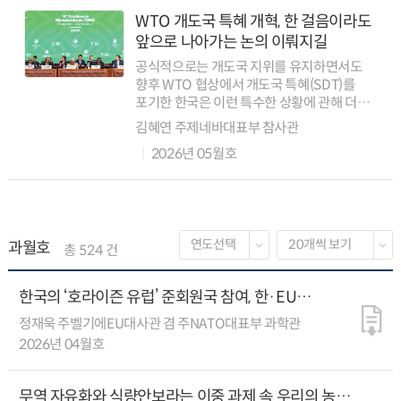
WTO 개도국 특혜 개혁, 한 걸음이라도
앞으로 나아가는 논의 이뤄지길
공식적으로는 개도국 지위를 유지하면서도
향후 WTO 협상에서 개도국 특혜(SDT)를
포기한 한국은 이런 특수한 상황에 관해 더욱
치열하게 고민하면서 우리 나름의 입장을
김혜연 주제네바대표부 참사관
정립하고, 적극적으로 논의에 참여할 필요가
2026년 05월호
있다. SDT는 개도국 회원국들이 협정을 충...
과월호
총 524 건
한국의 ‘호라이즌 유럽’ 준회원국 참여, 한·EU
연구협력의 전환점 될까?
정재욱 주벨기에EU대사관 겸 주NATO대표부 과학관
2026년 04월호
무역 자유화와 식량안보라는 이중 과제 속 우리의 농정