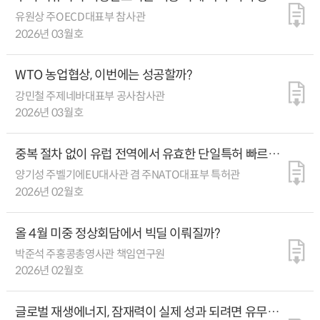
전략은 어디에
유원상 주OECD대표부 참사관
2026년 03월호
WTO 농업협상, 이번에는 성공할까?
강민철 주제네바대표부 공사참사관
2026년 03월호
중복 절차 없이 유럽 전역에서 유효한 단일특허 빠르게
정착 중
양기성 주벨기에EU대사관 겸 주NATO대표부 특허관
2026년 02월호
올 4월 미중 정상회담에서 빅딜 이뤄질까?
박준석 주홍콩총영사관 책임연구원
2026년 02월호
글로벌 재생에너지, 잠재력이 실제 성과 되려면 유무형