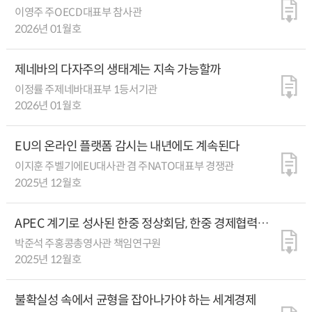
인프라 구축 병행돼야
이영주 주OECD대표부 참사관
2026년 01월호
제네바의 다자주의 생태계는 지속 가능할까
이정률 주제네바대표부 1등서기관
2026년 01월호
EU의 온라인 플랫폼 감시는 내년에도 계속된다
이지훈 주벨기에EU대사관 겸 주NATO대표부 경쟁관
2025년 12월호
APEC 계기로 성사된 한중 정상회담, 한중 경제협력의
새로운 챕터로 이어지길
박준석 주홍콩총영사관 책임연구원
2025년 12월호
불확실성 속에서 균형을 잡아나가야 하는 세계경제