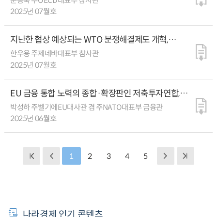
문종숙 주OECD대표부 참사관
2025년 07월호
지난한 협상 예상되는 WTO 분쟁해결제도 개혁,
쟁점은?
한우용 주제네바대표부 참사관
2025년 07월호
EU 금융 통합 노력의 종합·확장판인 저축투자연합,
투자자 보호 강화 등이 과제
박성하 주벨기에EU대사관 겸 주NATO대표부 금융관
2025년 06월호
1
2
3
4
5
나라경제 인기 콘텐츠