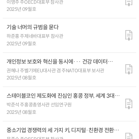
이영주 주OECD대표부 참사관
2025년 09월호
기술 너머의 규범을 묻다
하준홍 주제네바대표부 참사관
2025년 09월호
개인정보 보호와 혁신을 동시에··· 건강 데이터
활용의 새 길 연 EU
권혜나 주벨기에EU대사관 겸 주NATO대표부 보사관
2025년 08월호
스테이블코인 제도화에 진심인 홍콩 정부, 세계 3대
금융중심지 지위 굳히기에 나서다
박준석 주홍콩총영사관 선임연구원
2025년 08월호
중소기업 경쟁력의 세 가지 키, 디지털·친환경 전환과
에너지 효율화