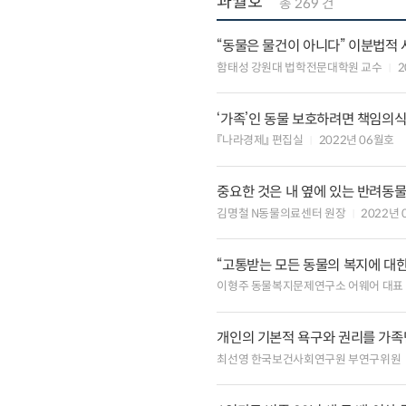
과월호
총 269 건
“동물은 물건이 아니다” 이분법적
함태성 강원대 법학전문대학원 교수
2
‘가족’인 동물 보호하려면 책임의
『나라경제』 편집실
2022년 06월호
중요한 것은 내 옆에 있는 반려동
김명철 N동물의료센터 원장
2022년
“고통받는 모든 동물의 복지에 대한
이형주 동물복지문제연구소 어웨어 대표
개인의 기본적 욕구와 권리를 가족
최선영 한국보건사회연구원 부연구위원