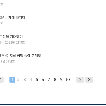
월호
로운 세계에 빠지다
월호
 옷장을 기대하며
터
2022년 02월호
환경·디지털 정책 등에 한계도
22년 01월호
1
2
3
4
5
6
7
8
9
10