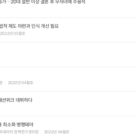
 증가…20대 절반 이상 결혼 후 무자녀에 수용적
·법적 제도 마련과 인식 개선 필요
2022년 05월호
장
2022년 04월호
욕 패션위크 데뷔하다
호
작용 최소화 병행돼야
·빅데이터 정책연구센터장
2022년 04월호