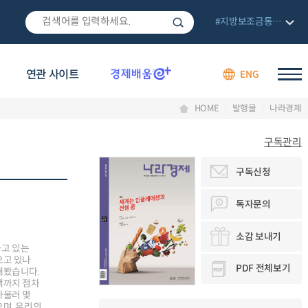
#지방보조금통합관리망
연관 사이트
ENG
HOME
발행물
나라경제
구독관리
구독신청
독자문의
소감 보내기
하고 있는
오고 있나
PDF 전체보기
내봤습니다.
책까지 점차
아울러 몇
며, 우리의