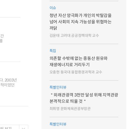
이슈
청년 자산 양극화가 개인의 박탈감을
넘어 사회의 지속 가능성을 위협하는
까닭
김윤태 고려대 공공정책대학 교수
연간
9를
특집
의존할 수밖에 없는 중동산 원유와
재생에너지로 거리두기
오충현 동국대 융합환경과학과 교수
 2003년
시적이었던
특별인터뷰
＂외래관광객 3천만 달성 위해 지역관광
본격적으로 띄울 것＂
최휘영 문화체육관광부장관
특별인터뷰