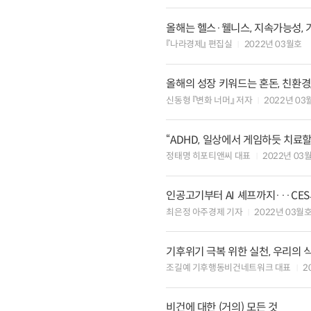
올해는 헬스·웰니스, 지속가능성, 
『나라경제』 편집실
2022년 03월호
올해의 성장 키워드는 혼돈, 친환경
신동형 『변화 너머』 저자
2022년 03
“ADHD, 일상에서 게임하듯 치료할
정태명 히포티앤씨 대표
2022년 03
인공고기부터 AI 셰프까지···CE
최은정 아주경제 기자
2022년 03월
기후위기 극복 위한 실천, 우리의
조길예 기후행동비건네트워크 대표
2
비건에 대한 (거의) 모든 것