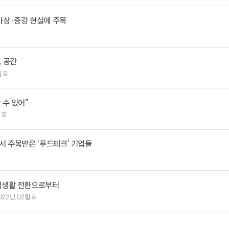
가상·증강 현실에 주목
, 공간
월호
 수 있어”
월호
S서 주목받은 ‘푸드테크’ 기업들
호
 식생활 전환으로부터
022년 02월호