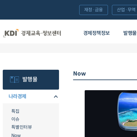
재정·금융
산업·무역
경제정책정보
발행물
Now
발행물
나라경제
특집
이슈
특별인터뷰
Now