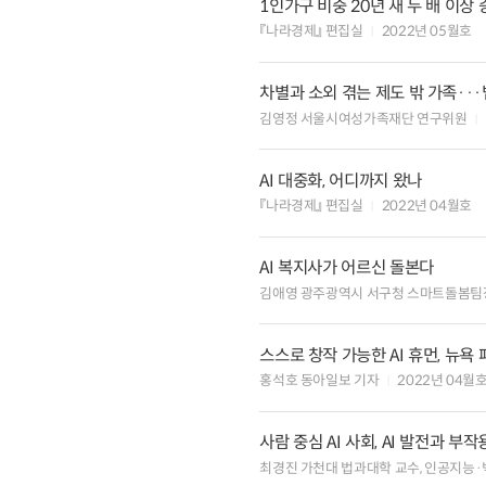
1인가구 비중 20년 새 두 배 이상
『나라경제』 편집실
2022년 05월호
차별과 소외 겪는 제도 밖 가족··
김영정 서울시여성가족재단 연구위원
AI 대중화, 어디까지 왔나
『나라경제』 편집실
2022년 04월호
AI 복지사가 어르신 돌본다
김애영 광주광역시 서구청 스마트돌봄팀
스스로 창작 가능한 AI 휴먼, 뉴
홍석호 동아일보 기자
2022년 04월
사람 중심 AI 사회, AI 발전과 부
최경진 가천대 법과대학 교수, 인공지능