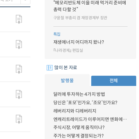
“메모리반도체 이을 미래 먹거리 준비에
총력 다할 것”
구윤철 부총리 겸 재정경제부 장관
특집
재생에너지 어디까지 왔나?
『나라경제』 편집실
많이 본 자료
발행물
전체
달러에 투자하는 4가지 방법
당신은 ‘포모’인가요, ‘조모’인가요?
레버리지와 디레버리지
엔캐리트레이드가 이루어지면 엔화에 대한 수요가 증가하지 않나요?
주식시장, 어떻게 움직이나?
주가는 어떻게 결정되는가?