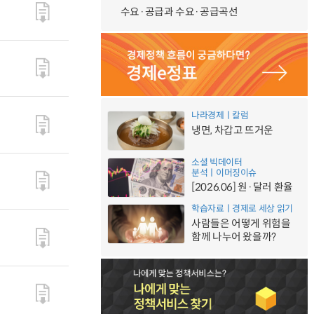
수요·공급과 수요·공급곡선
나라경제ㅣ칼럼
냉면, 차갑고 뜨거운
소셜 빅데이터
분석ㅣ이머징이슈
[2026.06] 원·달러 환율
학습자료ㅣ경제로 세상 읽기
사람들은 어떻게 위험을
함께 나누어 왔을까?