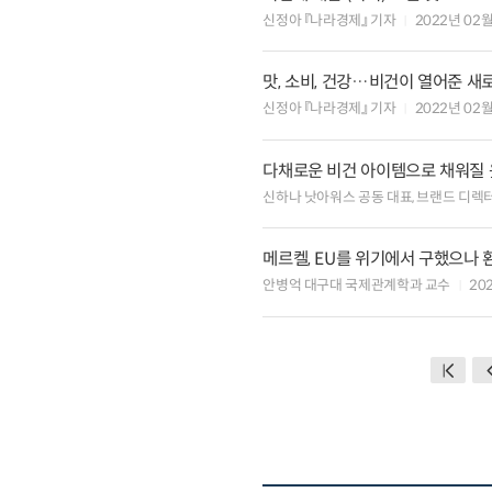
신정아 『나라경제』 기자
2022년 02
맛, 소비, 건강…비건이 열어준 새
신정아 『나라경제』 기자
2022년 02
다채로운 비건 아이템으로 채워질
신하나 낫아워스 공동 대표, 브랜드 디렉
메르켈, EU를 위기에서 구했으나 
안병억 대구대 국제관계학과 교수
20