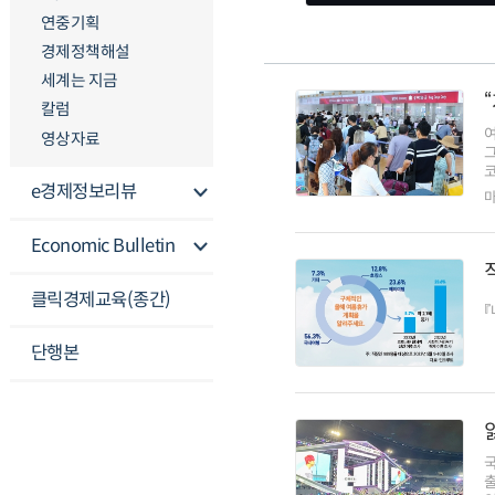
연중기획
경제정책해설
세계는 지금
칼럼
영상자료
코
e경제정보리뷰
마
Economic Bulletin
클릭경제교육(종간)
『
단행본