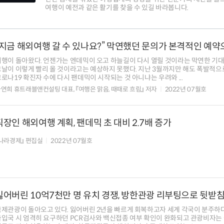
여행이 예전과 같은 활기를 찾을 수 있길 바라봅니다.
“지금 해외여행 갈 수 있나요?” 막연했던 문의가 본격적인 예약
여행이 돌아왔다. 언젠가는 엔데믹이 오고 하늘길이 다시 열릴 것이라는 막연한 기대
그날이 이렇게 빨리 올 것이라고는 예상하지 못했다. 지난 3월까지만 해도 폭발적으
로나19 확진자 수에 다시 팬데믹이 시작되는 것 아니냐는 우려와 ...
연희 휴트래블앤컨설팅 대표, 『여행은 맑음, 때때로 흐림』 저자
2022년 07월호
직장인 해외여행 계획, 팬데믹 초 대비 2.7배 증가
나라경제』 편집실
2022년 07월호
잃어버린 10억7천만 명 유치 경쟁, 방한관광 리부팅으로 뒷받
국제관광이 돌아오고 있다. 잃어버린 2년을 빠르게 회복하고자 세계 각국이 분주하다
출입국 시 엄격히 요구하던 PCR검사와 백신접종 여부 확인이 완화되고 관광비자는