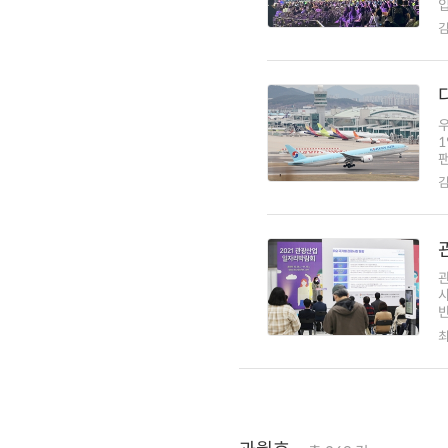
입
1
팬
반