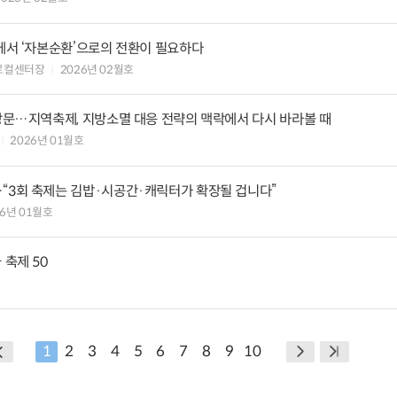
’에서 ‘자본순환’으로의 전환이 필요하다
 로컬센터장
2026년 02월호
 방문…지역축제, 지방소멸 대응 전략의 맥락에서 다시 바라볼 때
2026년 01월호
…“3회 축제는 김밥·시공간·캐릭터가 확장될 겁니다”
26년 01월호
 축제 50
1
2
3
4
5
6
7
8
9
10