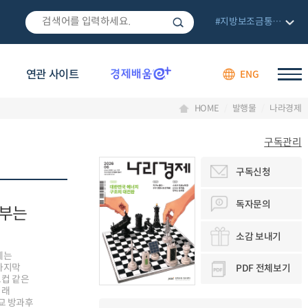
#지방보조금통합관리망
연관 사이트
ENG
HOME
발행물
나라경제
구독관리
구독신청
독자문의
정부는
소감 보내기
에는
마지막
PDF 전체보기
드컵 같은
미래
교 방과후