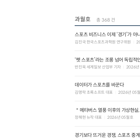
과월호
총 368 건
스포츠 비즈니스 이제 ‘경기’가 아
김진국 한국스포츠과학원 연구위원
2
‘펫 스포츠’라는 조롱 넘어 독립
반진욱 세계일보 산업부 기자
2026년
데이터가 스포츠를 바꾼다
김명락 초록소프트 대표
2026년 05
＂메타버스 열풍 이후의 가상현실
정해현 뉴작 대표
2026년 05월호
경기보다 뜨거운 경쟁, 스포츠 중