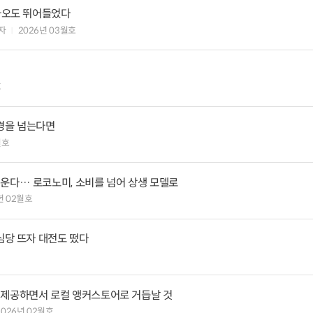
카카오도 뛰어들었다
자
2026년 03월호
호
경을 넘는다면
월호
키운다… 로코노미, 소비를 넘어 상생 모델로
년 02월호
성심당 뜨자 대전도 떴다
 제공하면서 로컬 앵커스토어로 거듭날 것
2026년 02월호