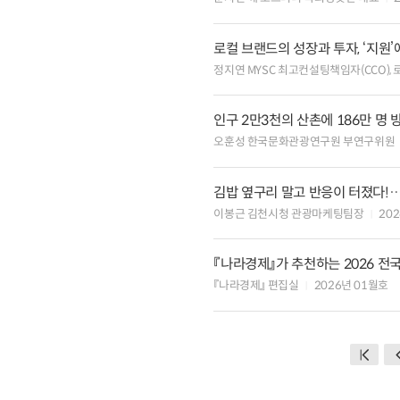
로컬 브랜드의 성장과 투자, ‘지원
정지연 MYSC 최고컨설팅책임자(CCO),
인구 2만3천의 산촌에 186만 명
오훈성 한국문화관광연구원 부연구위원
김밥 옆구리 말고 반응이 터졌다!
이봉근 김천시청 관광마케팅팀장
20
『나라경제』가 추천하는 2026 전국
『나라경제』 편집실
2026년 01월호