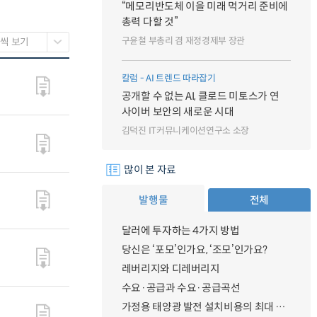
“메모리반도체 이을 미래 먹거리 준비에
총력 다할 것”
구윤철 부총리 겸 재정경제부 장관
칼럼 - AI 트렌드 따라잡기
공개할 수 없는 AI, 클로드 미토스가 연
사이버 보안의 새로운 시대
김덕진 IT커뮤니케이션연구소 소장
많이 본 자료
발행물
전체
달러에 투자하는 4가지 방법
당신은 ‘포모’인가요, ‘조모’인가요?
레버리지와 디레버리지
수요·공급과 수요·공급곡선
가정용 태양광 발전 설치비용의 최대 50% 지원