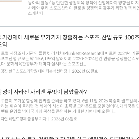
동아리 활동)’ 등 탄탄한 생활체육 정책이 산업에까지 영향을 미
사례와 우리 스포츠산업이 글로벌 경쟁력을 갖추기 위한 정책 제
소개한다.
국가경제에 새로운 부가가치 창출하는 스포츠, 산업 규모 100
도약
로벌 시장조사 기관인 플렁켓 리서치(Plunkett Research)에 따르면 2024년 기
포츠산업 규모는 약 1조6,195억 달러이며, 2020~2024년간 연평균 성장률은 4.
있다. 문화체육관광부가 해마다 실시하는 스포츠산...
고경진 한국스포츠과학원 데이터분석센터장
2026년 06월호
함성이 사라진 자리엔 무엇이 남았을까?
구촌이 뜨거운 함성에 휩싸일 준비를 하고 있다. 6월 11일 2026 북중미 월드컵의
알리는 휘슬이 울리면 전 세계의 시선이 초록빛 그라운드로 모일 것이다. 개최국은 
벤트 운영을 넘어 국가의 위상을 증명하는 거대한 시험대에 오른다...
서지연 헤럴드경제 금융부 기자
2026년 06월호