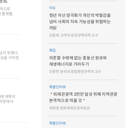
영토
이슈
영역으로
 플랫폼,
청년 자산 양극화가 개인의 박탈감을
넘어 사회의 지속 가능성을 위협하는
까닭
김윤태 고려대 공공정책대학 교수
특집
넘지 못했다.
우승을 거머쥔
의존할 수밖에 없는 중동산 원유와
재생에너지로 거리두기
오충현 동국대 융합환경과학과 교수
특별인터뷰
＂외래관광객 3천만 달성 위해 지역관광
 기본계획이
본격적으로 띄울 것＂
 과정에서
최휘영 문화체육관광부장관
특별인터뷰