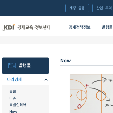
재정·금융
산업·무역
경제정책정보
발행물
Now
발행물
나라경제
특집
이슈
특별인터뷰
Now