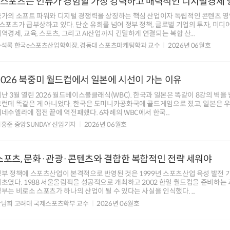
e스포츠는 인류가 경험할 가장 강력하고 매력적인 디지털경제 
국가의 소프트 파워와 디지털 경쟁력을 상징하는 핵심 산업이자 독립적인 콘텐츠 
스포츠가 급부상하고 있다. 단순 유희를 넘어 정부 정책, 글로벌 기업의 투자, 미디어
역경제, 교육, 스포츠, 그리고 AI산업까지 긴밀하게 연결되는 복합 산...
송석록 한국e스포츠산업학회장, 경동대 스포츠마케팅학과 교수
2026년 06월호
2026 북중미 월드컵에서 일본에 시선이 가는 이유
난 3월 열린 2026 월드베이스볼클래식(WBC). 한국과 일본은 똑같이 8강의 벽을 
그런데 똑같은 게 아니었다. 한국은 도미니카공화국에 콜드게임으로 졌고, 일본은 
네수엘라에 접전 끝에 역전패했다. 6차례의 WBC에서 한국...
홍준 중앙SUNDAY 선임기자
2026년 06월호
스포츠, 문화·관광·콘텐츠와 결합한 복합적인 전략 세워야
정부 정책에 스포츠산업이 본격적으로 반영된 것은 1999년 스포츠산업 육성 발전
최초였다. 1988 서울올림픽을 성공적으로 개최하고 2002 한일 월드컵을 준비하는
부는 비로소 스포츠가 하나의 산업이 될 수 있다는 사실을 인식했다. ...
한남희 고려대 국제스포츠학부 교수
2026년 06월호