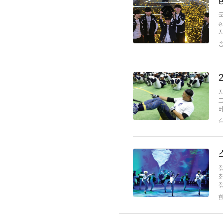
e
지
지
베
김
정