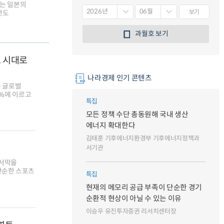
치는 일본의
보기
언도
과월호 보기
조 시대로
나라경제 인기 콘텐츠
준 글로벌
6%에 이르고
특집
모든 정책 수단 총동원해 국내 생산
에너지 확대한다
김태훈 기후에너지환경부 기후에너지정책과
서기관
 서막을
단순한 스포츠
특집
현재의 메모리 공급 부족이 단순한 경기
순환적 현상이 아닐 수 있는 이유
이승우 유진투자증권 리서치센터장