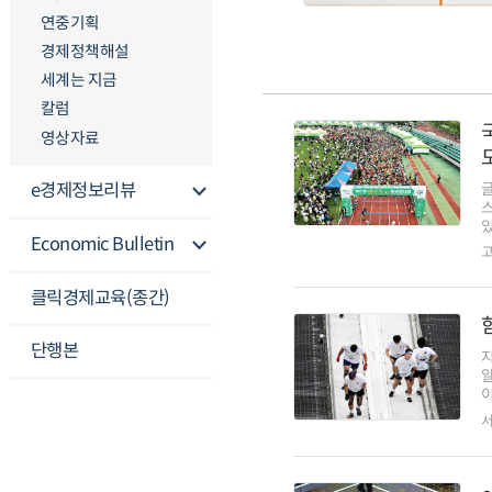
연중기획
경제정책해설
세계는 지금
칼럼
영상자료
e경제정보리뷰
글
스
Economic Bulletin
클릭경제교육(종간)
단행본
지
이