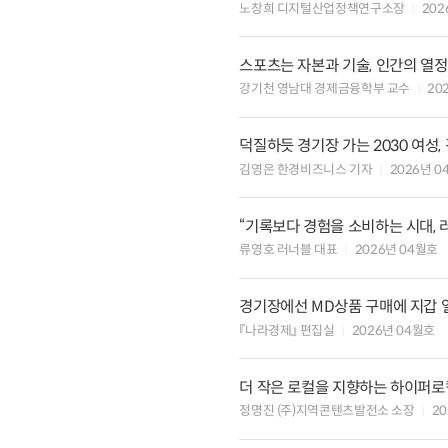
노창희 디지털산업정책연구소장
202
스포츠는 자본과 기술, 인간의 열
강기천 영남대 경제금융학부 교수
20
덕질하듯 경기장 가는 2030 여성
김영은 한경비즈니스 기자
2026년 0
“기록보다 경험을 소비하는 시대,
류영호 러너블 대표
2026년 04월호
경기장에선 MD상품 구매에 지갑 열
『나라경제』 편집실
2026년 04월호
더 작은 로컬을 지향하는 하이퍼로컬,
정명진 (주)지역콘텐츠발전소 소장
2