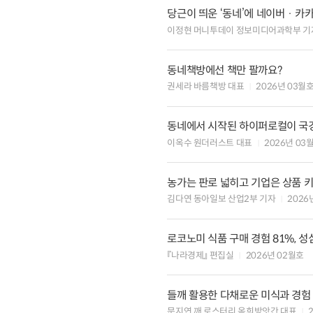
당근이 띄운 ‘동네’에 네이버 · 
이정현 머니투데이 정보미디어과학부 기
동네책방에선 책만 팔까요?
권세라 바름책방 대표
2026년 03월
동네에서 시작된 하이퍼로컬이 국
이옥수 원더러스트 대표
2026년 03
농가는 판로 넓히고 기업은 상품 
김다연 동아일보 산업2부 기자
2026
로코노미 식품 구매 경험 81%, 
『나라경제』 편집실
2026년 02월호
들깨 활용한 다채로운 미식과 경험
문지연 깨 로스터리 옥희방앗간 대표