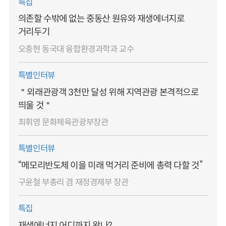
특집
의존할 수밖에 없는 중동산 원유와 재생에너지로
거리두기
오충현 동국대 융합환경과학과 교수
특별인터뷰
＂외래관광객 3천만 달성 위해 지역관광 본격적으로
띄울 것＂
최휘영 문화체육관광부장관
특별인터뷰
“메모리반도체 이을 미래 먹거리 준비에 총력 다할 것”
구윤철 부총리 겸 재정경제부 장관
특집
재생에너지 어디까지 왔나?