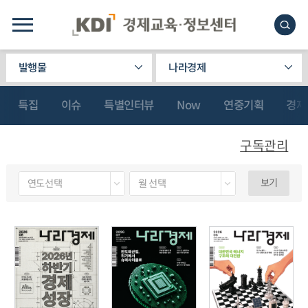
발행물
나라경제
특집
이슈
특별인터뷰
Now
연중기획
경제
구독관리
보기