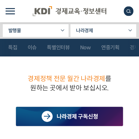
발행물
나라경제
특집
이슈
특별인터뷰
Now
연중기획
경제
경제정책 전문 월간 나라경제
를
원하는 곳에서 받아 보십시오.