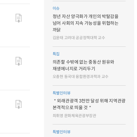
이슈
청년 자산 양극화가 개인의 박탈감을
넘어 사회의 지속 가능성을 위협하는
까닭
김윤태 고려대 공공정책대학 교수
특집
의존할 수밖에 없는 중동산 원유와
재생에너지로 거리두기
오충현 동국대 융합환경과학과 교수
특별인터뷰
＂외래관광객 3천만 달성 위해 지역관광
본격적으로 띄울 것＂
최휘영 문화체육관광부장관
특별인터뷰