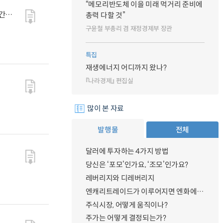
“메모리반도체 이을 미래 먹거리 준비에
간
총력 다할 것”
구윤철 부총리 겸 재정경제부 장관
특집
재생에너지 어디까지 왔나?
『나라경제』 편집실
많이 본 자료
발행물
전체
달러에 투자하는 4가지 방법
당신은 ‘포모’인가요, ‘조모’인가요?
레버리지와 디레버리지
엔캐리트레이드가 이루어지면 엔화에 대한 수요가 증가하지 않나요?
주식시장, 어떻게 움직이나?
주가는 어떻게 결정되는가?