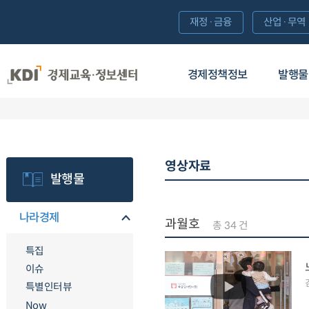
재정·금융
산업·무역
경제정책정보
발행물
영상자료
발행물
나라경제
과월호
총 34 건
특집
이슈
특별인터뷰
Now