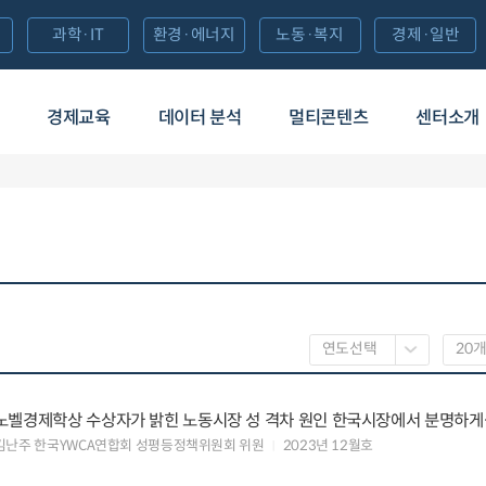
과학·IT
환경·에너지
노동·복지
경제·일반
경제교육
데이터 분석
멀티콘텐츠
센터소개
노벨경제학상 수상자가 밝힌 노동시장 성 격차 원인 한국시장에서 분명하게
나타나
김난주 한국YWCA연합회 성평등정책위원회 위원
2023년 12월호