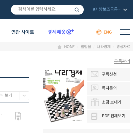
#지방보조금통합관리망
연관 사이트
ENG
HOME
발행물
나라경제
영상자료
구독관리
구독신청
독자문의
소감 보내기
PDF 전체보기