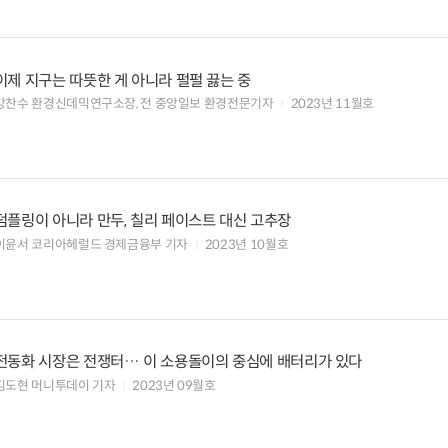
이제 지구는 따뜻한 게 아니라 펄펄 끓는 중
강찬수 환경신데믹연구소장, 전 중앙일보 환경전문기자
2023년 11월호
덤플링이 아니라 만두, 칠리 페이스트 대신 고추장
이윤서 코리아헤럴드 경제금융부 기자
2023년 10월호
전동화 시장은 전쟁터… 이 소용돌이의 중심에 배터리가 있다
김도현 머니투데이 기자
2023년 09월호