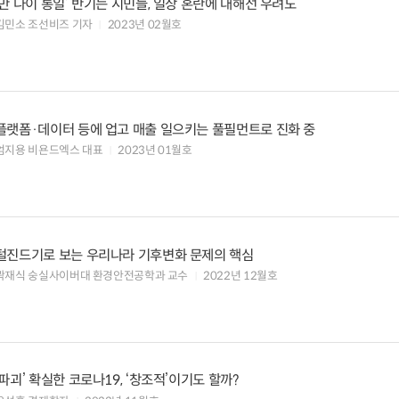
‘만 나이 통일’ 반기는 시민들, 일상 혼란에 대해선 우려도
김민소 조선비즈 기자
2023년 02월호
플랫폼·데이터 등에 업고 매출 일으키는 풀필먼트로 진화 중
엄지용 비욘드엑스 대표
2023년 01월호
털진드기로 보는 우리나라 기후변화 문제의 핵심
곽재식 숭실사이버대 환경안전공학과 교수
2022년 12월호
‘파괴’ 확실한 코로나19, ‘창조적’이기도 할까?