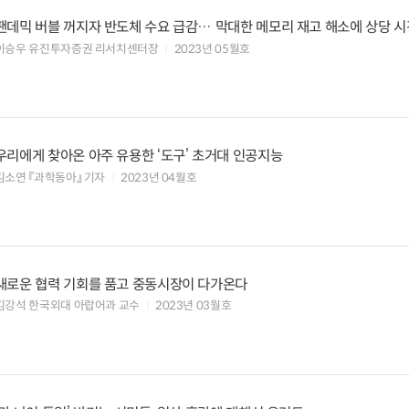
팬데믹 버블 꺼지자 반도체 수요 급감… 막대한 메모리 재고 해소에 상당 시
걸릴 듯
이승우 유진투자증권 리서치센터장
2023년 05월호
우리에게 찾아온 아주 유용한 ‘도구’ 초거대 인공지능
김소연 『과학동아』 기자
2023년 04월호
새로운 협력 기회를 품고 중동시장이 다가온다
김강석 한국외대 아랍어과 교수
2023년 03월호