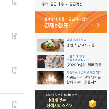
수요·공급과 수요·공급곡선
나라경제ㅣ칼럼
냉면, 차갑고 뜨거운
소셜 빅데이터
분석ㅣ이머징이슈
[2026.06] 원·달러 환율
학습자료ㅣ경제로 세상 읽기
사람들은 어떻게 위험을
함께 나누어 왔을까?