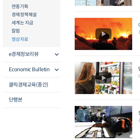
연중기획
경제정책해설
세계는 지금
칼럼
영상자료
e경제정보리뷰
Economic Bulletin
클릭경제교육(종간)
단행본