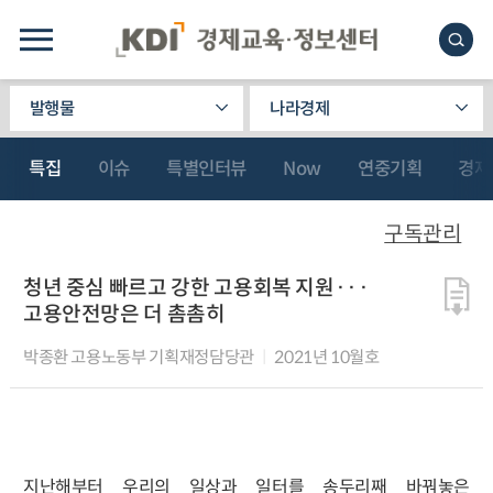
발행물
나라경제
특집
이슈
특별인터뷰
Now
연중기획
경제
구독관리
청년 중심 빠르고 강한 고용회복 지원···
고용안전망은 더 촘촘히
박종환 고용노동부 기획재정담당관
2021년 10월호
지난해부터 우리의 일상과 일터를 송두리째 바꿔놓은