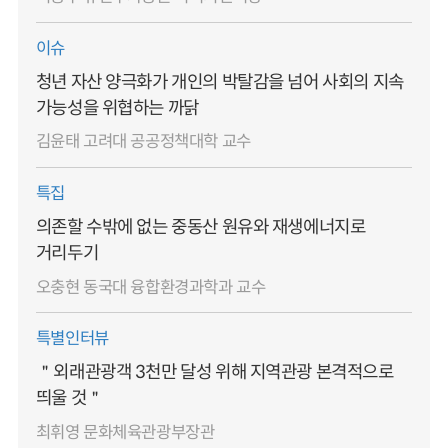
이슈
청년 자산 양극화가 개인의 박탈감을 넘어 사회의 지속
가능성을 위협하는 까닭
김윤태 고려대 공공정책대학 교수
특집
의존할 수밖에 없는 중동산 원유와 재생에너지로
거리두기
오충현 동국대 융합환경과학과 교수
특별인터뷰
＂외래관광객 3천만 달성 위해 지역관광 본격적으로
띄울 것＂
최휘영 문화체육관광부장관