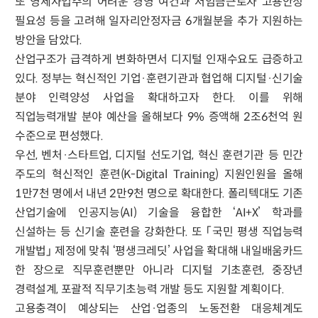
또 영세사업주의 어려운 경영 여건과 저임금근로자 고용안정
필요성 등을 고려해 일자리안정자금 6개월분을 추가 지원하는
방안을 담았다.
산업구조가 급격하게 변화하면서 디지털 인재수요도 급증하고
있다. 정부는 혁신적인 기업·훈련기관과 협업해 디지털·신기술
분야 인력양성 사업을 확대하고자 한다. 이를 위해
직업능력개발 분야 예산을 올해보다 9% 증액해 2조6천억 원
수준으로 편성했다.
우선, 벤처·스타트업, 디지털 선도기업, 혁신 훈련기관 등 민간
주도의 혁신적인 훈련(K-Digital Training) 지원인원을 올해
1만7천 명에서 내년 2만9천 명으로 확대한다. 폴리텍대도 기존
산업기술에 인공지능(AI) 기술을 융합한 ‘AI+X’ 학과를
신설하는 등 신기술 훈련을 강화한다. 또 「국민 평생 직업능력
개발법」 제정에 맞춰 ‘평생크레딧’ 사업을 확대해 내일배움카드
한 장으로 직무훈련뿐만 아니라 디지털 기초훈련, 중장년
경력설계, 포괄적 직무기초능력 개발 등도 지원할 계획이다.
고용충격이 예상되는 산업·업종의 노동전환 대응체계도