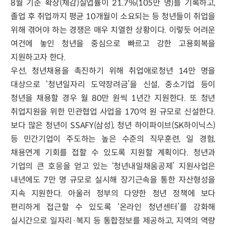
8월 기준 확장(체감)실업률이 21.7%(105만 명)를 기록하고,
졸업 후 취업까지 평균 10개월이 소요되는 등 청년들이 취업을
위해 겪어야 하는 경쟁은 매우 치열한 상황이다. 이렇듯 어려운
여건에 놓인 청년을 중심으로 빠르고 강한 고용회복을
지원하고자 한다.
우선, 청년채용을 촉진하기 위해 취업애로청년 14만 명을
대상으로 ‘청년일자리 도약장려금’을 신설, 중소기업 등이
청년을 채용할 경우 월 80만 원씩 1년간 지원한다. 또 청년
취업지원을 위한 민관협업 사업을 170억 원 규모로 신설한다.
보다 많은 청년이 SSAFY(삼성), 청년 하이파이브(SK하이닉스)
등 민간기업이 주도하는 높은 수준의 직무훈련, 일 경험,
채용연계 기회를 접할 수 있도록 지원할 계획이다. 청년과
기업의 큰 호응을 얻고 있는 ‘청년내일채움공제’ 지원사업은
내년에도 7만 명 규모로 실시해 장기근속을 통한 자산형성을
지속 지원한다. 아울러 정부의 다양한 청년 정책에 보다
편리하게 접근할 수 있도록 ‘온라인 청년센터’를 강화해
실시간으로 일자리·복지 등 통합정보를 제공하고, 지역의 역량