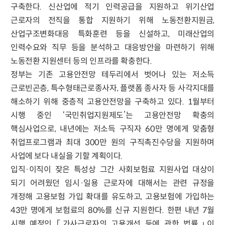
구축한다. 신산업에 적기 인력공급을 지원하고 위기산업
근로자의 전직을 통합 지원하기 위해 노동전환지원금,
산업구조변화대응 특화훈련 등을 신설하고, 미래산업의
인력수요와 직무 등을 분석하고 대응방안을 마련하기 위해
노동전환 지원센터 등의 인프라를 확충한다.
정부는 기존 고용안전망 테두리에서 벗어나 있는 저소득
근로빈곤층, 특수형태근로종사자, 플랫폼 종사자 등 사각지대를
해소하기 위해 중층적 고용안전망을 구축하고 있다. 1월부터
시행 중인 ‘국민취업지원제도’는 고용안전망 확충의
핵심사업으로, 내년에는 저소득 구직자 60만 명에게 맞춤형
취업프로그램과 최대 300만 원의 구직촉진수당을 지원하며
사업에 보다 내실을 기할 계획이다.
입직·이직이 잦은 특성상 그간 사회보험료 지원사업 대상이
되기 어려웠던 임시·일용 근로자에 대해서는 관련 규정을
개정해 고용보험 가입 확대를 유도하고, 고용보험에 가입하는
43만 명에게 보험료의 80%를 신규 지원한다. 한편 내년 7월
시행 예정인 「가사근로자의 고용개선 등에 관한 법률」이