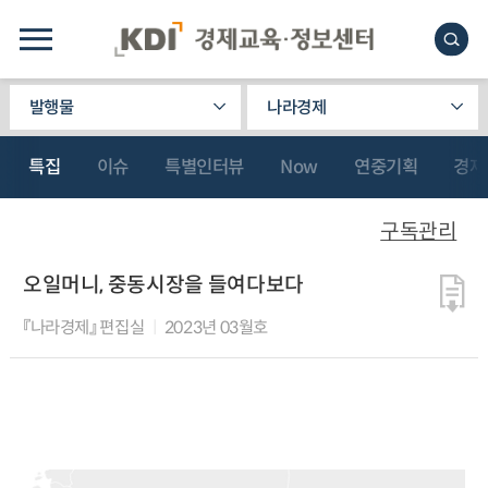
발행물
나라경제
특집
이슈
특별인터뷰
Now
연중기획
경제
구독관리
오일머니, 중동시장을 들여다보다
『나라경제』 편집실
2023년 03월호