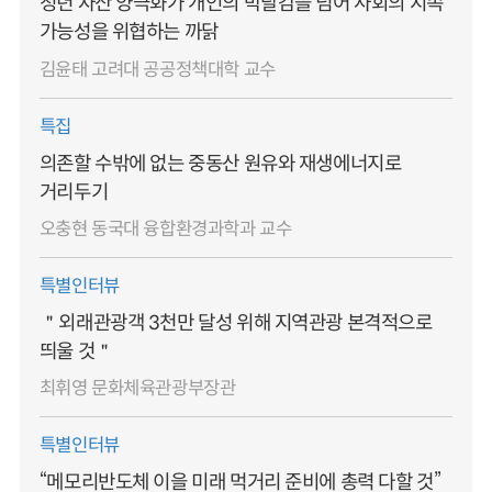
청년 자산 양극화가 개인의 박탈감을 넘어 사회의 지속
가능성을 위협하는 까닭
김윤태 고려대 공공정책대학 교수
특집
의존할 수밖에 없는 중동산 원유와 재생에너지로
거리두기
오충현 동국대 융합환경과학과 교수
특별인터뷰
＂외래관광객 3천만 달성 위해 지역관광 본격적으로
띄울 것＂
최휘영 문화체육관광부장관
특별인터뷰
“메모리반도체 이을 미래 먹거리 준비에 총력 다할 것”