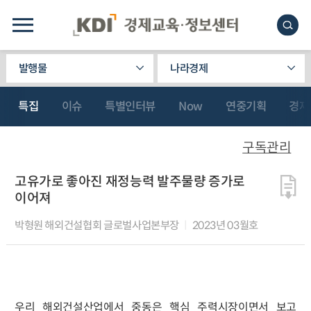
발행물
나라경제
특집
이슈
특별인터뷰
Now
연중기획
경제
구독관리
고유가로 좋아진 재정능력 발주물량 증가로
이어져
박형원 해외건설협회 글로벌사업본부장
2023년 03월호
우리 해외건설산업에서 중동은 핵심 주력시장이면서 보고