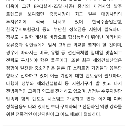
더욱이 그간 EPC(설계·조달·시공) 중심의 재정사업 발주
트렌드를 보여줬던 중동시장이 최근 일부 대형사업의
투자유치에 적극 나서고 있어 한국수출입은행,
한국무역보험공사 등의 부단한 정책금융 지원이 필요하다.
정부도 치밀한 계산을 바탕으로 협상능력이 뛰어난 아라비아
상류층과 상인들에게 맞서 고위급 외교를 펼쳐야 할 것이며,
경우에 따라서는 미국, 유럽 등 선진국처럼 일대일 맞춤외교
전략도 구사해야 함은 물론이다. 또한 최근 해외건설산업은
경험이 일천한 중소기업은 물론 IT, 스타트업 기업들과 융복합
형태로 진화하고 있어 이들 기업에 대한 멘토링이 필요하다.
다행히 정부와 해외건설협회 등 지원기구가 발 벗고 나서
전방위적인 고위급 외교를 전개하고 있으며, 범정부 수주지원단
발족과 함께 멘토링 시스템도 가동하고 있다. 여기에 여러
정책금융도 나와 있지만 보다 구체화되고 전문화된 역량 강화를
위한 전폭적인 예산지원이 그 어느 때보다 절실하다.