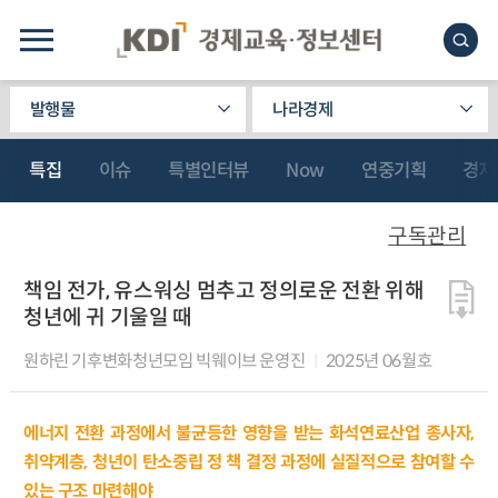
발행물
나라경제
특집
이슈
특별인터뷰
Now
연중기획
경제
구독관리
책임 전가, 유스워싱 멈추고 정의로운 전환 위해
청년에 귀 기울일 때
원하린 기후변화청년모임 빅웨이브 운영진
2025년 06월호
에너지 전환 과정에서 불균등한 영향을 받는 화석연료산업 종사자,
취약계층, 청년이 탄소중립 정 책 결정 과정에 실질적으로 참여할 수
있는 구조 마련해야