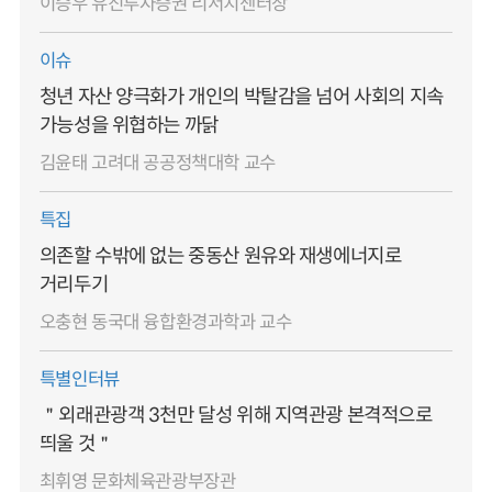
이승우 유진투자증권 리서치센터장
이슈
청년 자산 양극화가 개인의 박탈감을 넘어 사회의 지속
가능성을 위협하는 까닭
김윤태 고려대 공공정책대학 교수
특집
의존할 수밖에 없는 중동산 원유와 재생에너지로
거리두기
오충현 동국대 융합환경과학과 교수
특별인터뷰
＂외래관광객 3천만 달성 위해 지역관광 본격적으로
띄울 것＂
최휘영 문화체육관광부장관