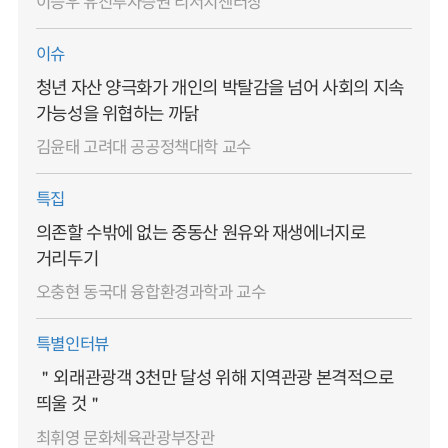
이승우 유진투자증권 리서치센터장
이슈
청년 자산 양극화가 개인의 박탈감을 넘어 사회의 지속
가능성을 위협하는 까닭
김윤태 고려대 공공정책대학 교수
특집
의존할 수밖에 없는 중동산 원유와 재생에너지로
거리두기
오충현 동국대 융합환경과학과 교수
특별인터뷰
＂외래관광객 3천만 달성 위해 지역관광 본격적으로
띄울 것＂
최휘영 문화체육관광부장관