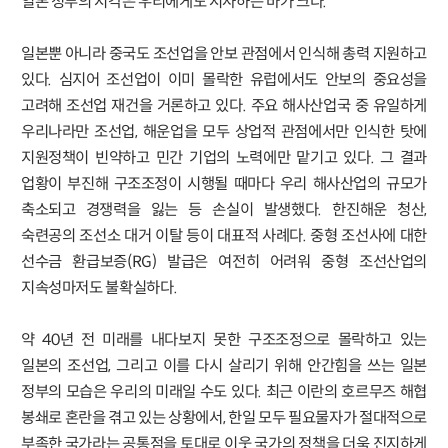
일본 정부의 시각은 우리에게도 시사하는 바가 크다.
일본뿐 아니라 중국도 조선업을 안보 관점에서 인식해 총력 지원하고
있다. 심지어 조선업이 이미 몰락한 유럽에서도 안보의 중요성을
고려해 조선업 재건을 거론하고 있다. 주요 해사산업국 중 유일하게
우리나라만 조선업, 해운업을 모두 상업적 관점에서만 인식한 탓에
지원정책이 빈약하고 민간 기업의 노력에만 맡기고 있다. 그 결과
업황이 부진해 구조조정이 시행될 때마다 우리 해사산업의 규모가
축소되고 경쟁력을 잃는 등 손실이 발생했다. 한진해운 청산,
숙련공의 조선소 대거 이탈 등이 대표적 사례다. 중형 조선사에 대한
선수금 환급보증(RG) 발급은 여전히 어려워 중형 조선산업의
지속성마저도 불확실하다.
약 40년 전 미래를 내다보지 못한 구조조정으로 몰락하고 있는
일본의 조선업, 그리고 이를 다시 살리기 위해 안간힘을 쓰는 일본
정부의 모습은 우리의 미래일 수도 있다. 최근 이란의 호르무즈 해협
봉쇄로 혼란을 겪고 있는 상황에서, 한일 모두 필요물자가 절대적으로
부족한 국가라는 공통점을 토대로 이웃 국가의 정책을 더욱 진지하게