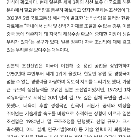
인식이 확고하다. 현재 일본은 세계 3위의 상선 보유 대국으로 해운
분야에서 필요한 역량을 충분히 확보하고 있지만 문제는 조선업이다.
2023년 5월 국토교통성 해사국이 발표한 ‘선박산업을 둘러싼 현황’
자료에는 “국내에서 선박 및 선박기자재를 조달할 수 없는 경우, 이를
중국 등에 의존하게 돼 자국의 해상수송 확보에 중대한 지장이 생길
우려가 있다”는 문구가 있다. 일본 정부가 자국 조선업에 대해 갖고
있는 우려를 잘 보여주는 대목이다.
일본의 조선산업은 미국이 이전해 준 용접 공법을 상업화하며
1950년대 후반부터 세계 1위에 올랐다. 한동안 유럽 등 경쟁국이
넘볼 수 없는 경쟁력을 자랑하며 독보적 지위를 누리기도 했다. 가장
큰 규모의 생산능력을 보유한 일본 조선업이었지만, 1973년 1차
석유파동으로 시작된 20여 년의 길고도 깊은 침체 국면을 견디지
못했다. 더욱이 후발 경쟁국인 한국이 저원가 공세와 예상을
뛰어넘는 기술개발 속도를 바탕으로 추격하는 상황에 이르자 일본
조선업은 1980년대 말 구조조정을 단행했고 산업 규모가 크게
축소됐다. 이때 설계, 연구개발(R&D) 등 기술 인력마저 퇴출하는