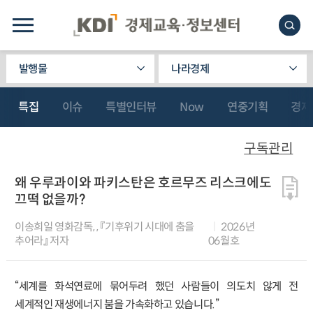
발행물
나라경제
특집
이슈
특별인터뷰
Now
연중기획
경제
구독관리
왜 우루과이와 파키스탄은 호르무즈 리스크에도
끄떡 없을까?
이송희일 영화감독, , 『기후위기 시대에 춤을
2026년
추어라』 저자
06월호
“세계를 화석연료에 묶어두려 했던 사람들이 의도치 않게 전
세계적인 재생에너지 붐을 가속화하고 있습니다.”