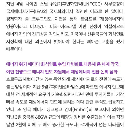
지난 4월 사이먼 스틸 유엔기후변화협약(UNFCCC) 사무총장이
국제에너지기구(IEA)의 국제회의에서 결연한 어조로 한 말이다.
경제학자 폴 크루그먼도 지면을 통해 트럼프를 ‘재생에너지의
영웅’이라고 비꼬았다. 미국·이스라엘–이란 전쟁이 역설적으로
에너지 자립의 긴급성을 각인시키고, 미국이나 산유국들의 화석연료
지정학에 대한 의존에서 벗어나야 한다는 뼈아픈 교훈을 줬기
때문이다.
에너지 위기 때마다 화석연료 수입 다변화로 대응해 온 세계 각국,
이번 전쟁으로 에너지 안보 차원에서 재생에너지 전환 논의 심화
호르무즈 해협이 닫혀 있는 동안 되레 재생에너지로의 전환에 속도가
붙는 양상이다. 지난 5월 『파이낸셜타임스』에 따르면, 에너지 안보에
대한 전 세계적인 요구가 가속화되면서 5년 만에 투자자들이 가장
빠른 속도로 재생에너지 펀드에 몰리는 데다 관련 주식도 급등하고
있다. 또 영국 에너지 싱크탱크 엠버(Ember)의 보고서에 의하면
지난 3월 중국은 68GW 규모의 태양광 장비를 수출했는데 이는 직전
달인 2월에 비해 두 배로 증가한 규모다. 50개국이 넘는 나라들이