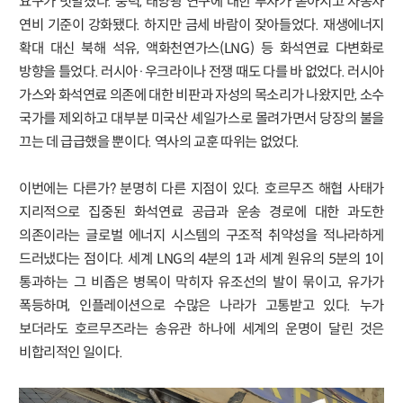
요구가 빗발쳤다. 풍력, 태양광 연구에 대한 투자가 쏟아지고 자동차
연비 기준이 강화됐다. 하지만 금세 바람이 잦아들었다. 재생에너지
확대 대신 북해 석유, 액화천연가스(LNG) 등 화석연료 다변화로
방향을 틀었다. 러시아·우크라이나 전쟁 때도 다를 바 없었다. 러시아
가스와 화석연료 의존에 대한 비판과 자성의 목소리가 나왔지만, 소수
국가를 제외하고 대부분 미국산 셰일가스로 몰려가면서 당장의 불을
끄는 데 급급했을 뿐이다. 역사의 교훈 따위는 없었다.
이번에는 다른가? 분명히 다른 지점이 있다. 호르무즈 해협 사태가
지리적으로 집중된 화석연료 공급과 운송 경로에 대한 과도한
의존이라는 글로벌 에너지 시스템의 구조적 취약성을 적나라하게
드러냈다는 점이다. 세계 LNG의 4분의 1과 세계 원유의 5분의 1이
통과하는 그 비좁은 병목이 막히자 유조선의 발이 묶이고, 유가가
폭등하며, 인플레이션으로 수많은 나라가 고통받고 있다. 누가
보더라도 호르무즈라는 송유관 하나에 세계의 운명이 달린 것은
비합리적인 일이다.