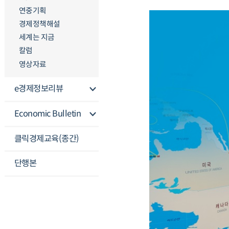
연중기획
경제정책해설
세계는 지금
칼럼
영상자료
e경제정보리뷰
Economic Bulletin
클릭경제교육(종간)
단행본