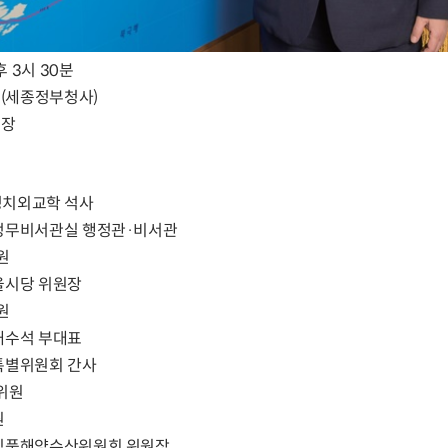
후 3시 30분
(세종정부청사)
집장
치외교학 석사
 정무비서관실 행정관·비서관
원
서울시당 위원장
원
원내수석 부대표
산특별위원회 간사
위원
원
축산식품해양수산위원회 위원장