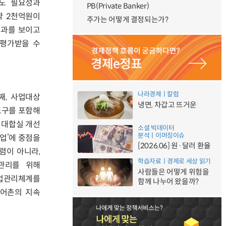
에도 필요성과
PB(Private Banker)
약 2천억원이
주가는 어떻게 결정되는가?
성과를 보이고
 평가받을 수
나라경제ㅣ칼럼
째, 사업대상
냉면, 차갑고 뜨거운
포구를 포함해
·대합실 개선
소셜 빅데이터
분석ㅣ이머징이슈
사업’에 중점을
[2026.06] 원·달러 환율
렴이 아니라,
학습자료ㅣ경제로 세상 읽기
관리를 위해
사람들은 어떻게 위험을
사업관리체계를
함께 나누어 왔을까?
 어촌의 지속