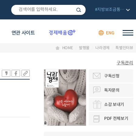
#지방보조금통합관리망
연관 사이트
ENG
HOME
발행물
나라경제
특별인터뷰
구독관리
구독신청
독자문의
소감 보내기
PDF 전체보기