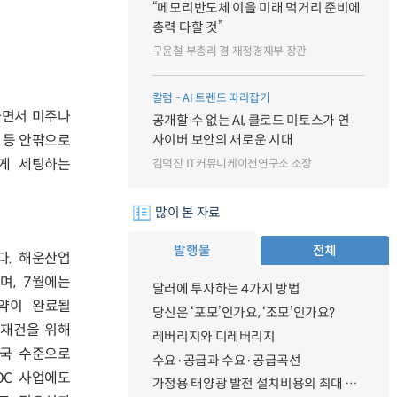
“메모리반도체 이을 미래 먹거리 준비에
총력 다할 것”
구윤철 부총리 겸 재정경제부 장관
칼럼 - AI 트렌드 따라잡기
하면서 미주나
공개할 수 없는 AI, 클로드 미토스가 연
 등 안팎으로
사이버 보안의 새로운 시대
게 세팅하는
김덕진 IT커뮤니케이션연구소 소장
많이 본 자료
발행물
전체
다. 해운산업
며, 7월에는
달러에 투자하는 4가지 방법
약이 완료될
당신은 ‘포모’인가요, ‘조모’인가요?
운재건을 위해
레버리지와 디레버리지
진국 수준으로
수요·공급과 수요·공급곡선
OC 사업에도
가정용 태양광 발전 설치비용의 최대 50% 지원