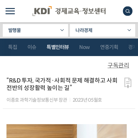
발행물
나라경제
특집
이슈
특별인터뷰
Now
연중기획
경제
구독관리
“R&D 투자, 국가적·사회적 문제 해결하고 사회
전반의 성장활력 높이는 길”
이종호 과학기술정보통신부 장관
2023년 05월호