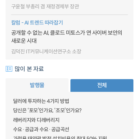
구윤철 부총리 겸 재정경제부 장관
칼럼 - AI 트렌드 따라잡기
공개할 수 없는 AI, 클로드 미토스가 연 사이버 보안의
새로운 시대
김덕진 IT커뮤니케이션연구소 소장
많이 본 자료
발행물
전체
달러에 투자하는 4가지 방법
당신은 ‘포모’인가요, ‘조모’인가요?
레버리지와 디레버리지
수요·공급과 수요·공급곡선
가정용 태양광 발전 설치비용의 최대 50% 지원