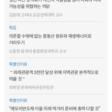
가능성을 위협하는 까닭
김윤태 고려대 공공정책대학 교수
특집
의존할 수밖에 없는 중동산 원유와 재생에너지로
거리두기
오충현 동국대 융합환경과학과 교수
특별인터뷰
＂외래관광객 3천만 달성 위해 지역관광 본격적으로
띄울 것＂
최휘영 문화체육관광부장관
특별인터뷰
“메모리반도체 이을 미래 먹거리 준비에 총력 다할 것”