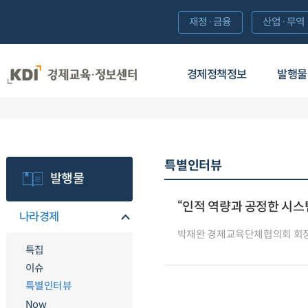
재정·금융
산업·무역
경제정책정보
발행물
특별인터뷰
발행물
“인적 역량과 공정한 시스
나라경제
박재완 경제교육단체협의회 회
특집
이슈
특별인터뷰
Now