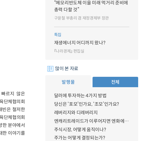
“메모리반도체 이을 미래 먹거리 준비에
총력 다할 것”
구윤철 부총리 겸 재정경제부 장관
특집
재생에너지 어디까지 왔나?
『나라경제』 편집실
많이 본 자료
발행물
전체
의 빠르지 않은
달러에 투자하는 4가지 방법
교육단체협의회
당신은 ‘포모’인가요, ‘조모’인가요?
글래빈은 철저한
레버리지와 디레버리지
교육단체협의회
엔캐리트레이드가 이루어지면 엔화에 대한 수요가 증가하지 않나요?
양한 분야에서
주식시장, 어떻게 움직이나?
 대한 이야기를
주가는 어떻게 결정되는가?