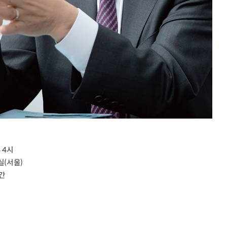
후 4시
실(서울)
주간