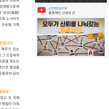
활동의 자유와
 강화함으로써
e경제정보리뷰
 ‘보모(保姆)
블록체인, 신뢰의 끈
제고와 노사자치
 가속화, 가족
수준입니다.
 채무가 있는
 그 쓰임새의
 수준을 웃도는
생산성 향상을
 금융권의 담보
을까요?
었고, 또 국채
 확립이 더욱