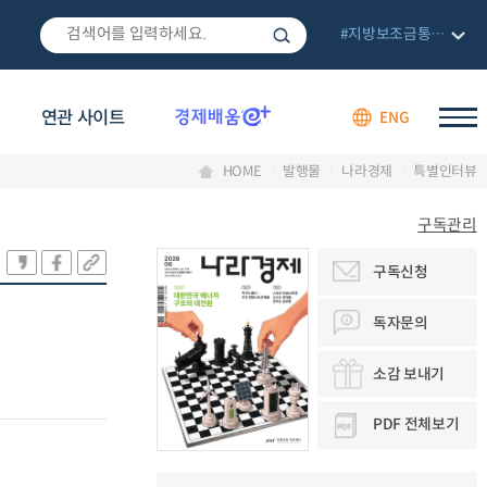
#지방보조금통합관리망
연관 사이트
ENG
HOME
발행물
나라경제
특별인터뷰
구독관리
구독신청
독자문의
소감 보내기
PDF 전체보기