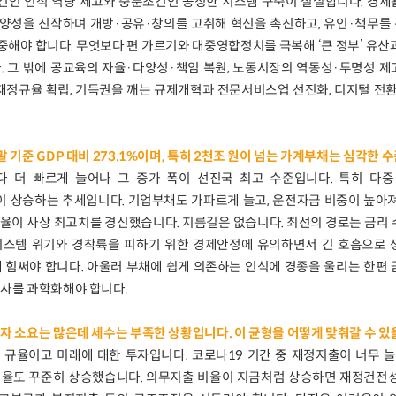
인 인적 역량 제고와 충분조건인 공정한 시스템 구축이 절실합니다. 경제
다양성을 진작하며 개방·공유·창의를 고취해 혁신을 촉진하고, 유인·책무를
해야 합니다. 무엇보다 편 가르기와 대중영합정치를 극복해 ‘큰 정부’ 유산과
. 그 밖에 공교육의 자율·다양성·책임 복원, 노동시장의 역동성·투명성 
 재정규율 확립, 기득권을 깨는 규제개혁과 전문서비스업 선진화, 디지털 전환
말 기준 GDP 대비 273.1%이며, 특히 2천조 원이 넘는 가계부채는 심각한 
 더 빠르게 늘어나 그 증가 폭이 선진국 최고 수준입니다. 특히 다중
 상승하는 추세입니다. 기업부채도 가파르게 늘고, 운전자금 비중이 높아져
율이 사상 최고치를 경신했습니다. 지름길은 없습니다. 최선의 경로는 금리
시스템 위기와 경착륙을 피하기 위한 경제안정에 유의하면서 긴 호흡으로 
 힘써야 합니다. 아울러 부채에 쉽게 의존하는 인식에 경종을 울리는 한편
심사를 과학화해야 합니다.
투자 소요는 많은데 세수는 부족한 상황입니다. 이 균형을 어떻게 맞춰갈 수 있
규율이고 미래에 대한 투자입니다. 코로나19 기간 중 재정지출이 너무 늘
비율도 꾸준히 상승했습니다. 의무지출 비율이 지금처럼 상승하면 재정건전성