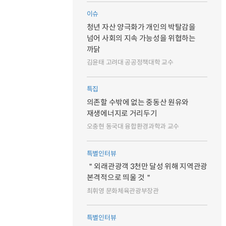
이슈
청년 자산 양극화가 개인의 박탈감을
넘어 사회의 지속 가능성을 위협하는
까닭
김윤태 고려대 공공정책대학 교수
특집
의존할 수밖에 없는 중동산 원유와
재생에너지로 거리두기
오충현 동국대 융합환경과학과 교수
특별인터뷰
＂외래관광객 3천만 달성 위해 지역관광
본격적으로 띄울 것＂
최휘영 문화체육관광부장관
특별인터뷰