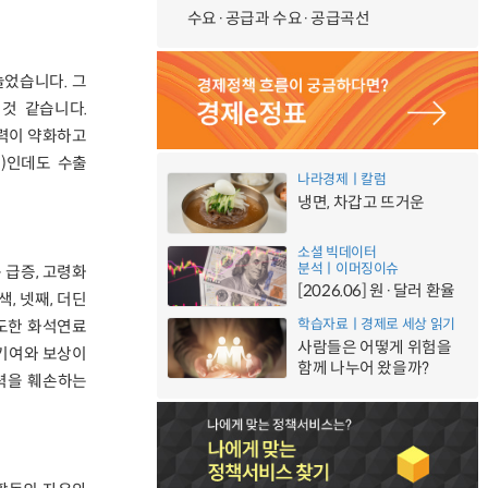
수요·공급과 수요·공급곡선
늘었습니다. 그
것 같습니다.
매력이 약화하고
)인데도 수출
나라경제ㅣ칼럼
냉면, 차갑고 뜨거운
소셜 빅데이터
분석ㅣ이머징이슈
 급증, 고령화
[2026.06] 원·달러 환율
, 넷째, 더딘
학습자료ㅣ경제로 세상 읽기
과도한 화석연료
사람들은 어떻게 위험을
 기여와 보상이
함께 나누어 왔을까?
력을 훼손하는