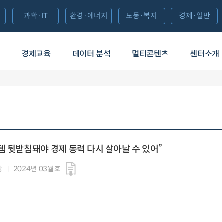
과학·IT
환경·에너지
노동·복지
경제·일반
경제교육
데이터 분석
멀티콘텐츠
센터소개
템 뒷받침돼야 경제 동력 다시 살아날 수 있어”
장
2024년 03월호