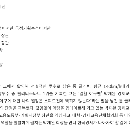
서기관
무수석비서관, 국정기획수석비서관
부 장관
부 장관
장
장
저리그에서 활약해 전설적인 투수로 남은 톰 글래빈. 평균 140km/h대
투수 중 퀄리티스타트 1위를 기록한 그는 ‘열혈 야구팬’ 박재완 경제
“야구에 대한 나의 열정은 스피드건에 찍히지 않는다”라는 말을 남긴 톰 
의 단점을 극복했다. 끊임없이 역량을 업데이트해 가고 있는 박재완 경제
. 고용노동부·기획재정부 장관을 역임하고, 대학·경제교육단체협의회 등 다
 역할을 활발하게 펼치는 박재완 회장을 만나 한국경제가 나아가야 할 길에