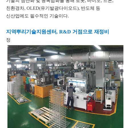
기술의 첨단화 및 융복합화를 통해 로봇
,
바이오
,
드론
,
친환경차
, OLED(
유기발광다이오드
),
반도체 등
신산업에도 필수적인 기술이다
.
지역뿌리기술지원센터
, R&D
거점으로 재정비
정