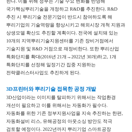
한다
.
이를 위해 정부는 기술 수요 변화를 반영해
국가핵심뿌리기술을 개정하고
R&D
를 추진한다
. R&D
추진 시 뿌리기술 전문기업이 반드시 참여하도록 해
뿌리기업의 기술역량을 향상시키고 해외시장 개척 지원과
상생모델 확산도 추진할 계획이다
.
전국에 설치돼 있는
10
개의 지역뿌리기술지원센터를 기존 장비거점에서
기술지원 및
R&D
거점으로 재정비한다
.
또한 뿌리산업
특화단지를 확대
(2016
년
21
개
→
2022
년
30
개
)
하고
, 1
개
특화단지를 선정해 일정기간 집중 지원하는
전략클러스터사업도 추진하게 된다
.
3D
프린터와 뿌리기술 접목한 공정 개발
3D
산업이라는 이미지를 탈피하기 위해서는 작업환경
개선이 필요하고 이를 위해서는 자동화가 필수다
.
자동화를 위한 기존 정부지원사업을 지속 추진하는 한편
,
자동화설비 리스
,
유해공정의 아웃소싱 방안도 적극
검토할 예정이다
. 2022
년까지 뿌리기업 스마트공장