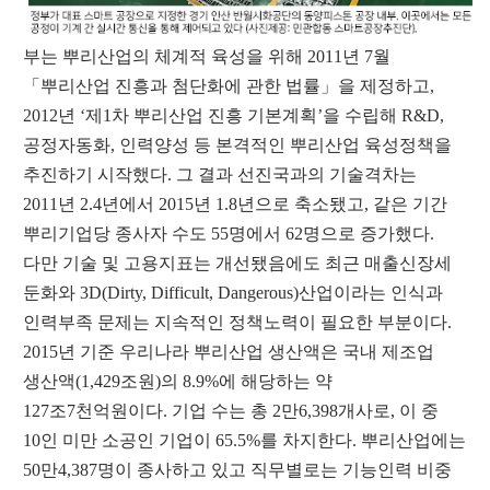
부는 뿌리산업의 체계적 육성을 위해
2011
년
7
월
「
뿌리산업 진흥과 첨단화에 관한 법률
」
을 제정하고
,
2012
년
‘
제
1
차 뿌리산업 진흥 기본계획
’
을 수립해
R&D,
공정자동화
,
인력양성 등 본격적인 뿌리산업 육성정책을
추진하기 시작했다
.
그 결과 선진국과의 기술격차는
2011
년
2.4
년에서
2015
년
1.8
년으로 축소됐고
,
같은 기간
뿌리기업당 종사자 수도
55
명에서
62
명으로 증가했다
.
다만 기술 및 고용지표는 개선됐음에도 최근 매출신장세
둔화와
3D(Dirty, Difficult, Dangerous)
산업이라는 인식과
인력부족 문제는 지속적인 정책노력이 필요한 부분이다
.
2015
년 기준 우리나라 뿌리산업 생산액은 국내 제조업
생산액
(1,429
조원
)
의
8.9%
에 해당하는 약
127
조
7
천억원이다
.
기업 수는 총
2
만
6,398
개사로
,
이 중
10
인 미만 소공인 기업이
65.5%
를 차지한다
.
뿌리산업에는
50
만
4,387
명이 종사하고 있고 직무별로는 기능인력 비중