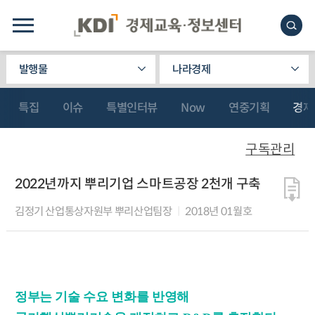
발행물
나라경제
특집
이슈
특별인터뷰
Now
연중기획
경제
구독관리
2022년까지 뿌리기업 스마트공장 2천개 구축
김정기 산업통상자원부 뿌리산업팀장
2018년 01월호
정부는 기술 수요 변화를 반영해