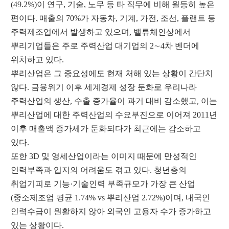
(49.2%)
이 연구
,
기술
,
노무 등 타 직무에 비해 월등히 높은
편이다
.
매출의
70%
가 자동차
,
기계
,
가전
,
조선
,
플랜트 등
주력제조업에서 발생하고 있으며
,
밸류체인상에서
뿌리기업들은 주로 주력산업 대기업의
2
∼
4
차 벤더에
위치하고 있다
.
뿌리산업은 그 중요성에도 현재 처해 있는 상황이 간단치
않다
.
금융위기 이후 세계경제 성장 둔화로 우리나라
주력산업의 생산
,
수출 증가율이 과거 대비 감소했고
,
이는
뿌리산업에 대한 주력산업의 수요부진으로 이어져
2011
년
이후 매출액 증가세가 둔화되다가 최근에는 감소하고
있다
.
또한
3D
및 영세산업이라는 이미지 때문에 만성적인
인력부족과 입지의 어려움도 겪고 있다
.
청년층의
취업기피로 기능
·
기술인력 부족규모가 가장 큰 산업
(
중소제조업 평균
1.74% vs
뿌리산업
2.72%)
이며
,
내국인
인력수급이 원활하지 않아 외국인 고용자 수가 증가하고
있는 상황이다
.