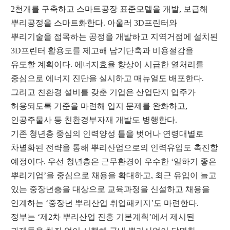
2
천개를 구축하고 스마트공장 표준모델을 개발
,
보급해
뿌리공정을 스마트화한다
.
아울러
3D
프린터와
뿌리기술을 접목하는 공정을 개발하고 지역거점에 설치된
3D
프린터 활용도를 제고해 납기단축과 비용절감을
유도할 계획이다
.
에너지효율 향상이 시급한 열처리를
중심으로 에너지 진단을 실시하고 매뉴얼도 배포한다
.
그리고 친환경 설비를 갖춘 기업은 산업단지 입주가
허용되도록 기준을 마련해 입지 문제를 완화하고
,
인공주물사 등 친환경부자재 개발도 병행한다
.
기존 청년층 중심의 인력양성 틀을 벗어나 연령대별로
차별화된 전략을 통해 뿌리산업으로의 인력유입도 촉진할
예정이다
.
우선 청년층은 근무환경이 우수한
‘
일하기 좋은
뿌리기업
’
을 중심으로 채용을 확대하고
,
최근 유입이 늘고
있는 중장년층을 대상으로 교육과정을 신설하고 채용을
연계하는
‘
중장년 뿌리산업 취업패키지
’
도 마련한다
.
정부는
‘
제
2
차 뿌리산업 진흥 기본계획
’
에서 제시된