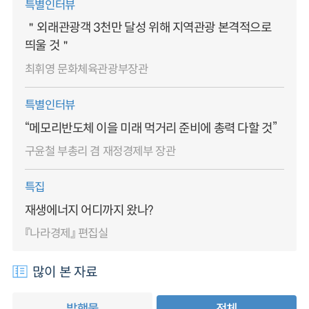
특별인터뷰
＂외래관광객 3천만 달성 위해 지역관광 본격적으로
띄울 것＂
최휘영 문화체육관광부장관
특별인터뷰
“메모리반도체 이을 미래 먹거리 준비에 총력 다할 것”
구윤철 부총리 겸 재정경제부 장관
특집
재생에너지 어디까지 왔나?
『나라경제』 편집실
많이 본 자료
발행물
전체