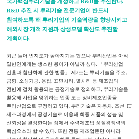
국가핵심뿌리기술을 개정하고
R&D
를 추진한다
.
R&D
추진 시 뿌리기술 전문기업이 반드시
참여하도록 해 뿌리기업의 기술역량을 향상시키고
해외시장 개척 지원과 상생모델 확산도 추진할
계획이다
.
최근 들어 인지도가 높아지기는 했으나 뿌리산업은 아직
일반인에게는 생소한 용어가 아닐까 싶다
.
「
뿌리산업
진흥과 첨단화에 관한 법률
」
제
2
조는 뿌리기술을 주조
,
금형
,
소성가공
,
용접
,
표면처리
,
열처리 등 제조업의
전반에 걸쳐 활용되는 공정기술로 정의하고
,
뿌리기술을
활용해 사업을 영위하는 업종 또는 장비제조업종을
뿌리산업으로 규정하고 있다
.
뿌리기술은 자동차
,
조선
, IT
제조과정에서 공정기술로 이용돼 최종 제품의 성능 및
신뢰성을 결정한다는 점에서 주력제조업 품질경쟁력의
핵심요소라 할 수 있다
.
또한 전통 제조업뿐만 아니라