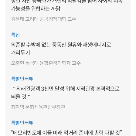
청년 자산 양극화가 개인의 박탈감을 넘어 사회의 지속
가능성을 위협하는 까닭
김윤태 고려대 공공정책대학 교수
특집
의존할 수밖에 없는 중동산 원유와 재생에너지로
거리두기
오충현 동국대 융합환경과학과 교수
특별인터뷰
＂외래관광객 3천만 달성 위해 지역관광 본격적으로
띄울 것＂
최휘영 문화체육관광부장관
특별인터뷰
“메모리반도체 이을 미래 먹거리 준비에 총력 다할 것”