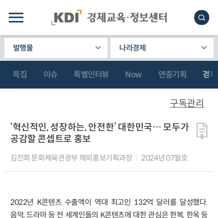
발행물
나라경제
특집
이슈
특별인터뷰
Now
연중기획
경제
구독관리
‘혁신적인, 성장하는, 안전한’ 대한민국… 모두가
공감할 콘셉트로 홍보
김진희 문화체육관광부 해외홍보기획과장
2024년 07월호
2022년 K콘텐츠 수출액이 역대 최고인 132억 달러를 달성했다.
음악, 드라마 등 전 세계인들의 K콘텐츠에 대한 관심은 한복, 한옥 등