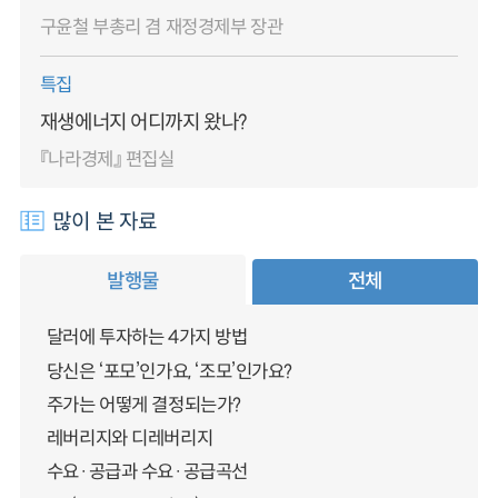
구윤철 부총리 겸 재정경제부 장관
특집
재생에너지 어디까지 왔나?
『나라경제』 편집실
많이 본 자료
발행물
전체
달러에 투자하는 4가지 방법
당신은 ‘포모’인가요, ‘조모’인가요?
주가는 어떻게 결정되는가?
레버리지와 디레버리지
수요·공급과 수요·공급곡선