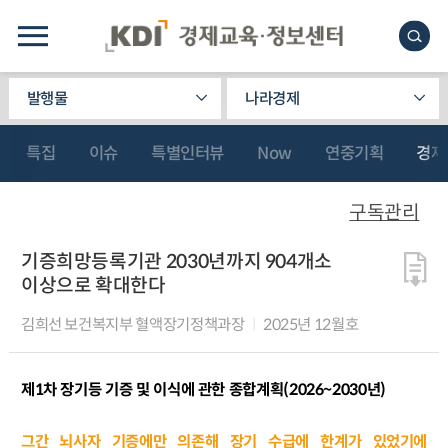
발행물
나라경제
특집
이슈
특별인터뷰
Now
연중기획
경제
구독관리
기증희망등록기관 2030년까지 904개소
이상으로 확대한다
김희선 보건복지부 혈액장기정책과장
2025년 12월호
제1차 장기등 기증 및 이식에 관한 종합계획(2026~2030년)
그간 뇌사자 기증에만 의존해 장기 수급에 한계가 있었기에