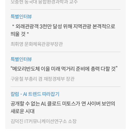
오충현 동국대 융합환경과학과 교수
특별인터뷰
＂외래관광객 3천만 달성 위해 지역관광 본격적으로
띄울 것＂
최휘영 문화체육관광부장관
특별인터뷰
“메모리반도체 이을 미래 먹거리 준비에 총력 다할 것”
구윤철 부총리 겸 재정경제부 장관
칼럼 - AI 트렌드 따라잡기
공개할 수 없는 AI, 클로드 미토스가 연 사이버 보안의
새로운 시대
김덕진 IT커뮤니케이션연구소 소장