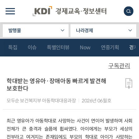
발행물
나라경제
특집
이슈
특별인터뷰
Now
연중기획
경제
구독관리
학대받는 영유아·장애아동 빠르게 발견해
보호한다
모두순 보건복지부 아동학대대응과장
2026년 06월호
최근 영유아가 아동학대로 사망하는 사건이 연이어 발생하며 사회
전체가 큰 충격과 슬픔에 휩싸였다. 아이에게는 부모가 세상의
전부라고 여겨지는 존재임에도 부모의 학대로 아이가 사망하는