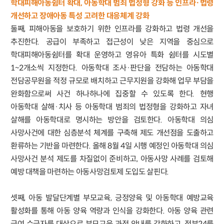
학대피해아동쉼터 확대, 아동학대 범죄 법정형 강화 등 인프라·법령
개선하고 장애아동 특성 고려한 대응체계 강화
둘째, 피해아동을 보호하기 위한 인프라를 강화하고 법령 개선을
추진한다. 공급이 부족하고 접근성이 낮은 지역을 중심으로
학대피해아동쉼터를 확대 운영하고 영유아 특화 쉼터를 시도별
1~2개소씩 지정한다. 아동학대 조사·판단을 전담하는 아동학대
전담공무원을 적정 규모로 배치하고 근무지원을 강화해 업무 부담을
완화함으로써 사건 하나하나에 집중할 수 있도록 한다. 현행
아동학대 살해·치사 등 아동학대 범죄의 법정형을 강화하고 자녀
살해를 아동학대로 명시하는 방안을 검토한다. 아동학대 의심
사망사건에 대한 심층분석 체계를 구축해 제도 개선점을 도출하고
환류하는 기반을 마련한다. 올해 8월 4일 시행 예정인 아동학대 의심
사망사건 분석 제도를 차질없이 준비하고, 아동사망 사례를 검토해
예방 대책을 마련하는 아동사망검토제 도입도 살핀다.
셋째, 아동 발달단계별 부모교육, 긍정양육 및 아동학대 예방교육
활성화를 통해 아동 양육 역량과 인식을 강화한다. 아동 양육 관련
급여 수급자를 대상으로 부모교육 과정 안내를 강화하고, 정부24를