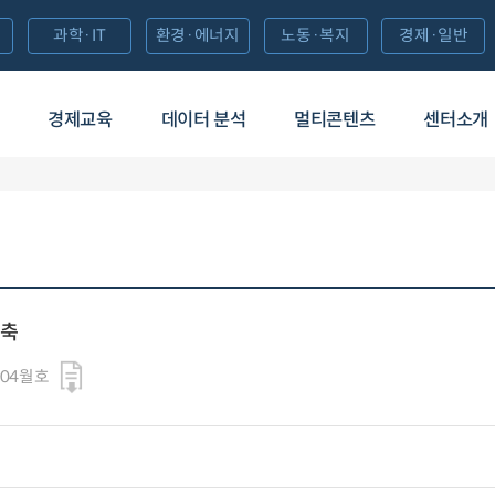
과학·IT
환경·에너지
노동·복지
경제·일반
경제교육
데이터 분석
멀티콘텐츠
센터소개
구축
 04월호