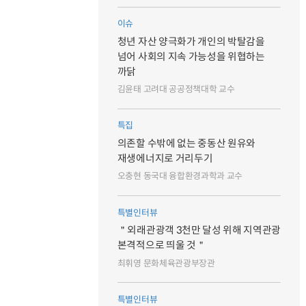
이슈
청년 자산 양극화가 개인의 박탈감을
넘어 사회의 지속 가능성을 위협하는
까닭
김윤태 고려대 공공정책대학 교수
특집
의존할 수밖에 없는 중동산 원유와
재생에너지로 거리두기
오충현 동국대 융합환경과학과 교수
특별인터뷰
＂외래관광객 3천만 달성 위해 지역관광
본격적으로 띄울 것＂
최휘영 문화체육관광부장관
특별인터뷰