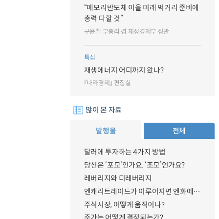
“메모리반도체 이을 미래 먹거리 준비에
총력 다할 것”
구윤철 부총리 겸 재정경제부 장관
특집
재생에너지 어디까지 왔나?
『나라경제』 편집실
많이 본 자료
발행물
전체
달러에 투자하는 4가지 방법
당신은 ‘포모’인가요, ‘조모’인가요?
레버리지와 디레버리지
엔캐리트레이드가 이루어지면 엔화에 대한 수요가 증가하지 않나요?
주식시장, 어떻게 움직이나?
주가는 어떻게 결정되는가?