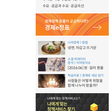
수요·공급과 수요·공급곡선
나라경제ㅣ칼럼
냉면, 차갑고 뜨거운
소셜 빅데이터
분석ㅣ이머징이슈
[2026.06] 원·달러 환율
학습자료ㅣ경제로 세상 읽기
사람들은 어떻게 위험을
함께 나누어 왔을까?