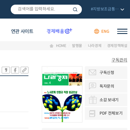
#지방보조금통합관리망
연관 사이트
ENG
HOME
발행물
나라경제
경제정책해설
구독관리
구독신청
독자문의
소감 보내기
PDF 전체보기