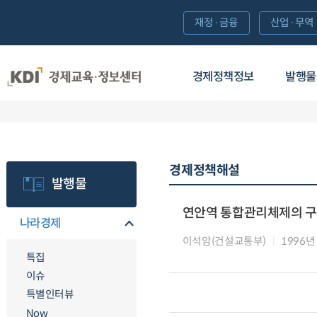
재정·금융
산업·무역
경제정책정보
발행물
경제정책해설
발행물
연안역 통합관리체제의 
나라경제
이석암(건설교통부)
1996년
특집
이슈
특별인터뷰
Now