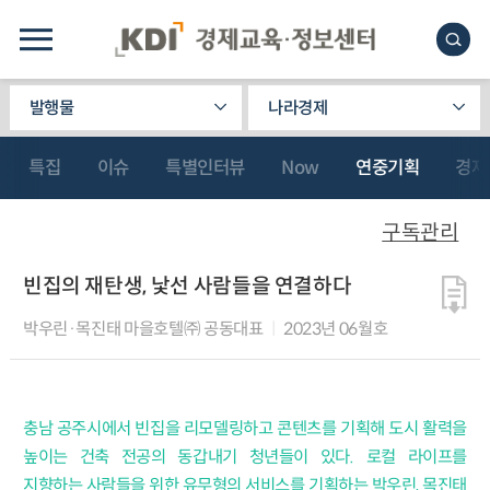
발행물
나라경제
특집
이슈
특별인터뷰
Now
연중기획
경제
구독관리
빈집의 재탄생, 낯선 사람들을 연결하다
박우린·목진태 마을호텔㈜ 공동대표
2023년 06월호
충남 공주시에서 빈집을 리모델링하고 콘텐츠를 기획해 도시 활력을
높이는 건축 전공의 동갑내기 청년들이 있다. 로컬 라이프를
지향하는 사람들을 위한 유무형의 서비스를 기획하는 박우린, 목진태