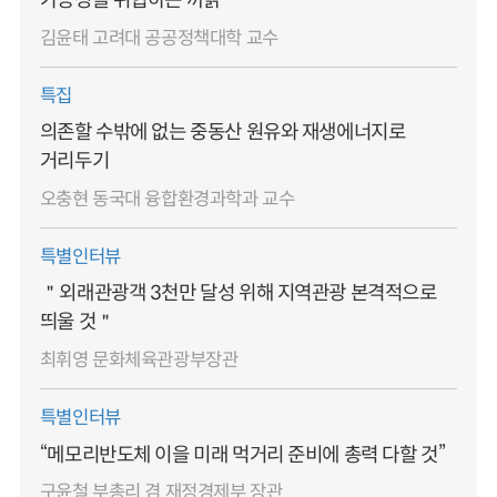
가능성을 위협하는 까닭
김윤태 고려대 공공정책대학 교수
특집
의존할 수밖에 없는 중동산 원유와 재생에너지로
거리두기
오충현 동국대 융합환경과학과 교수
특별인터뷰
＂외래관광객 3천만 달성 위해 지역관광 본격적으로
띄울 것＂
최휘영 문화체육관광부장관
특별인터뷰
“메모리반도체 이을 미래 먹거리 준비에 총력 다할 것”
구윤철 부총리 겸 재정경제부 장관