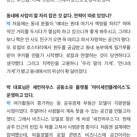
동네에 사업이 잘 자리 잡은 것 같다. 전략이 따로 있었나?
박
처음에는 동네 분들이 ‘얘네는 뭔데 여기서 책방을 하지?’ 하며
약간 거리를 두시다가 열심히 하고 있으니까 좋게 봐주시고, 그러다
보니 책은 안 사도 친구가 오면 꼭 데리고 와서 자랑하는 공간이 됐다.
또 로컬의 로스터리에서 원두를 공급받고 동네 농부에게 밀가루를
받아 쿠키를 만들기 시작했다. 로컬과 연결하는 것이 당연하다고
생각했다. 그리고 지역민을 고용하니 ‘우리 딸의 가게’, ‘언니네
가게’가 됐고 동네에서의 위상이 확 달라졌다.
박 대표님은 세컨하우스 공동소유 플랫폼 ‘마이세컨플레이스’도
운영하고 있다.
박
여가활동이 증가하는 등 공유경제 부동산 모델이 각광받을
시점이었다. 주말마다 사람들이 계속 찾을 수 있는 공간을 만들고자
했다. 그래서 비즈니스 모델로 찾은 게 바로 ‘세컨하우스’다. 현재
공주 인근의 빈집 두 채를 고쳐서 시범운영 중이다. 처음엔 설계에만
참여했는데, 마을호텔의 로컬 콘텐츠 비즈니스에 공간이라는