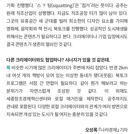
기획·진행했다. ‘스？팅(squatting)’은 ‘점거’라는 뜻이다. 공주는
원래 직조산업이 성행했다. 지금도 직조공장 터가 많이 남아 있다.
그곳의 유휴공간 세 군데를 빌려 최소한의 디자인 요소를 가미해
영화제, 음악회와 책 전시, 북토크를 진행했다. 성공적인 도시재생을
위해서는 콘텐츠가 필요하다고 본다. 크리에이터나 기업 입장에서도
결국 콘텐츠가 생존의 열쇠인 것 같다.
다른 크리에이터와도 협업하나? 시너지가 있을 것 같은데.
목
비슷한 시기에 많은 크리에이터가 주변에 자리 잡았다. 반경 2km
내 여섯 개의 책방이 모여 있는 이상한 동네가 됐다(웃음). 북토크
프로그램은 서점 간 연합이 필요하다. 같이 뭔가 해보려고 하는
분위기가 자연스럽게 조성된 것 같다. 이 외에도
세종창조경제혁신센터와 로컬 매거진을 제작한다. 공주까지도
관내로 포함된다. 다양한 로컬 크리에이터와의 관계가 여러 방면으로
지속되면 개성 있는 도시가 될 여지는 충분히 있을 것 같다.
오성록
『나라경제』 기자